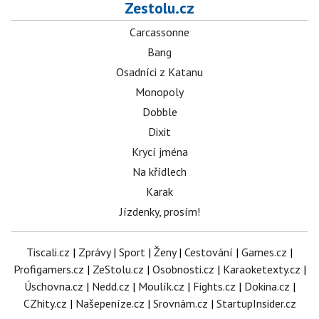
Zestolu.cz
Carcassonne
Bang
Osadníci z Katanu
Monopoly
Dobble
Dixit
Krycí jména
Na křídlech
Karak
Jízdenky, prosím!
Tiscali.cz
|
Zprávy
|
Sport
|
Ženy
|
Cestování
|
Games.cz
|
Profigamers.cz
|
ZeStolu.cz
|
Osobnosti.cz
|
Karaoketexty.cz
|
Úschovna.cz
|
Nedd.cz
|
Moulík.cz
|
Fights.cz
|
Dokina.cz
|
CZhity.cz
|
Našepeníze.cz
|
Srovnám.cz
|
StartupInsider.cz