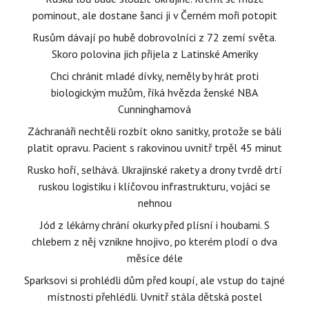
pominout, ale dostane šanci ji v Černém moři potopit
Rusům dávají po hubě dobrovolníci z 72 zemí světa.
Skoro polovina jich přijela z Latinské Ameriky
Chci chránit mladé dívky, neměly by hrát proti
biologickým mužům, říká hvězda ženské NBA
Cunninghamová
Záchranáři nechtěli rozbít okno sanitky, protože se báli
platit opravu. Pacient s rakovinou uvnitř trpěl 45 minut
Rusko hoří, selhává. Ukrajinské rakety a drony tvrdě drtí
ruskou logistiku i klíčovou infrastrukturu, vojáci se
nehnou
Jód z lékárny chrání okurky před plísní i houbami. S
chlebem z něj vznikne hnojivo, po kterém plodí o dva
měsíce déle
Sparksovi si prohlédli dům před koupí, ale vstup do tajné
místnosti přehlédli. Uvnitř stála dětská postel