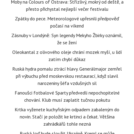
Moby na Colours of Ostrava: Střízlivý, mokrý od deště, a
přesto přichystal nejlepší večer festivalu
Zpátky do pece. Meteorologové upřesnili předpověď
počasí na víkend
Zásnuby v Londýně: Syn legendy Mekyho Žbirky oznámil,
že se žení
Oleokantal z olivového oleje chrání mozek myší, u lidí
zatím chybí důkaz
Ruská hydra pomalu ztrácí hlavy. Generálmajor zemřel
při výbuchu před moskevskou restaurací, když slavil
narozeniny šéfa vzdušných sil
Fanoušci fotbalové Sparty předvedli nepochopitelné
chování. Klub musí zaplatit tučnou pokutu
Krtka vyženete kuchyňským odpadem zabaleným do
novin. Stačí je položit ke krtinci a čekat. Většina
zahrádkářů tohle nezná
Ruská loď bude sloužit Ukrajině. Kreml se může