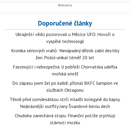
Doporučené články
Ukrajinští vědci pozorovali u Měsíce UFO. Hovoří o
vyspělé technologii
Kronika sériových vrahů: Nenápadný dělník zabil desítky
žen. Policii unikal téměř 20 let
Fascinující i nebezpečná. U pobřeží Chorvatska udeřila
mořská smršť
Do zápasu jsem šel po kalbě, přiznal BKFC šampion ve
službách Oktagonu
Těsně před osmdesátkou strčí mladší kolegyně do kapsy.
Nejkrásnější outfity Jany Švandové berou dech
Chudoba zanechává stopu. Finanční potíže zrychlují
stárnutí mozku