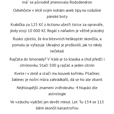
má“ se původně jmenovala Rododendron
Odlehčete v létě svým nohám aneb tipy na vzdušné
pánské boty
Krabička za 125 Kč z Actionu ušetří tisíce za opraváře,
jindy stojí 10 000 Kč. Regál s nářadím je věčně prázdný
Rusko zjistilo, že éra bitevních helikoptér skončila, a
pomalu je vyřazuje. Ukrajinci je proškolili, jak to nikdy
nečekali
Rajčata do limonády? V Itálii je to klasika a chuť předčí i
citrónovku. Stačí 500 g rajčat a jeden citrón
Kvete i v zimě a stačí mu kousek kořínku. Ptačinec
žabinec je noční můra zahrádkářů, dá se ho ale zbavit
Nejhloupější znamení zvěrokruhu: 4 hlupáci dle
astrologie
Ve vzduchu vydržel jen devět minut. Let Tu-154 se 115
lidmi skončil katastrofou