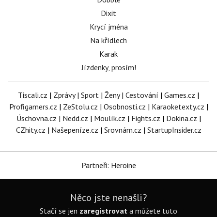
Dixit
Krycí jména
Na křídlech
Karak
Jízdenky, prosím!
Tiscali.cz
|
Zprávy
|
Sport
|
Ženy
|
Cestování
|
Games.cz
|
Profigamers.cz
|
ZeStolu.cz
|
Osobnosti.cz
|
Karaoketexty.cz
|
Úschovna.cz
|
Nedd.cz
|
Moulík.cz
|
Fights.cz
|
Dokina.cz
|
CZhity.cz
|
Našepeníze.cz
|
Srovnám.cz
|
StartupInsider.cz
Partneři: Heroine
Něco jste nenašli?
Stačí se jen
zaregistrovat
a můžete tuto