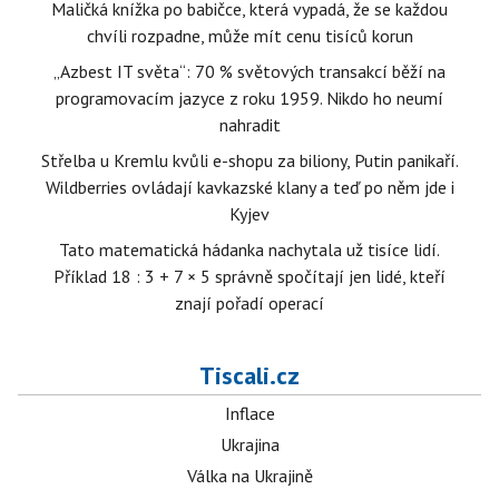
Maličká knížka po babičce, která vypadá, že se každou
chvíli rozpadne, může mít cenu tisíců korun
„Azbest IT světa“: 70 % světových transakcí běží na
programovacím jazyce z roku 1959. Nikdo ho neumí
nahradit
Střelba u Kremlu kvůli e-shopu za biliony, Putin panikaří.
Wildberries ovládají kavkazské klany a teď po něm jde i
Kyjev
Tato matematická hádanka nachytala už tisíce lidí.
Příklad 18 : 3 + 7 × 5 správně spočítají jen lidé, kteří
znají pořadí operací
Tiscali.cz
Inflace
Ukrajina
Válka na Ukrajině