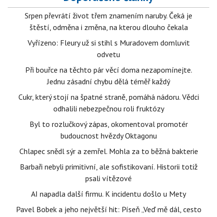
Srpen převrátí život třem znamením naruby. Čeká je
štěstí, odměna i změna, na kterou dlouho čekala
Vyřízeno: Fleury už si stihl s Muradovem domluvit
odvetu
Při bouřce na těchto pár věcí doma nezapomínejte.
Jednu zásadní chybu dělá téměř každý
Cukr, který stojí na špatné straně, pomáhá nádoru. Vědci
odhalili nebezpečnou roli fruktózy
Byl to rozlučkový zápas, okomentoval promotér
budoucnost hvězdy Oktagonu
Chlapec snědl sýr a zemřel. Mohla za to běžná bakterie
Barbaři nebyli primitivní, ale sofistikovaní. Historii totiž
psali vítězové
AI napadla další firmu. K incidentu došlo u Mety
Pavel Bobek a jeho největší hit: Píseň „Veď mě dál, cesto