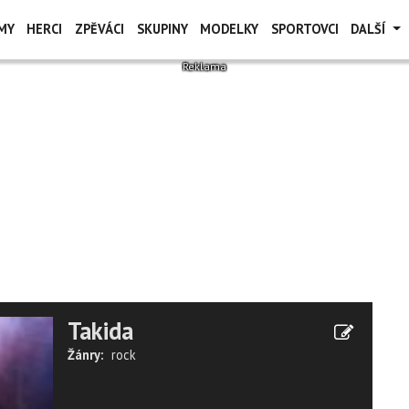
MY
HERCI
ZPĚVÁCI
SKUPINY
MODELKY
SPORTOVCI
DALŠÍ
Takida
Žánry:
rock