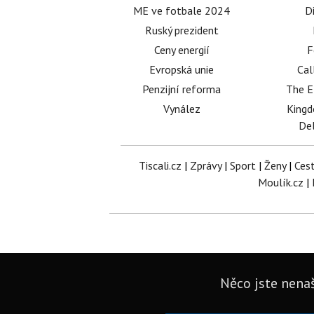
ME ve fotbale 2024
D
Ruský prezident
Ceny energií
F
Evropská unie
Cal
Penzijní reforma
The E
Vynález
King
Del
Tiscali.cz
|
Zprávy
|
Sport
|
Ženy
|
Ces
Moulík.cz
|
Něco jste nenaš