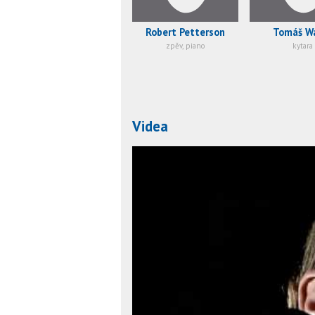
Robert Petterson
Tomáš Wa
zpěv, piano
kytara
Videa