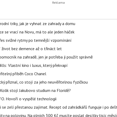
rodní triky, jak je vyhnat ze zahrady a domu
ace se vrací na Novu, má to ale jeden háček
 přes svižné rytmy po temnější vzpomínání
í život bez demence až o třináct let
ý pomocník na zahradě, jen je potřeba ji použít správně
s: Vlastní kino i luxus, který překvapí
řitelný příběh Coco Chanel
ký přiznal, co stojí za jeho neuvěřitelnou fyzičkou
Kolik stojí Jakubovo studium na Floridě?
FO. Hovoří o vyspělé technologii
ci se zelí přestanou zajímat. Recept od zahrádkářů funguje i po dešt
ity na polovinu. Na plných 300 Kč musíte poslat desítky tisíc měsí