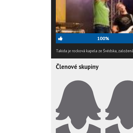
100%
Takida je rocková kapela ze Švédska, založená
Členové skupiny