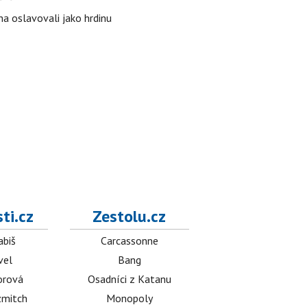
ha oslavovali jako hrdinu
ti.cz
Zestolu.cz
abiš
Carcassonne
vel
Bang
orová
Osadníci z Katanu
mitch
Monopoly