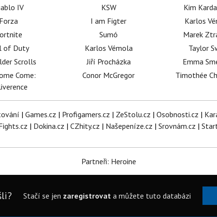
iablo IV
KSW
Kim Karda
Forza
I am Figter
Karlos V
ortnite
Sumó
Marek Ztr
l of Duty
Karlos Vémola
Taylor S
lder Scrolls
Jiří Procházka
Emma Sm
dome Come:
Conor McGregor
Timothée C
iverence
tování
|
Games.cz
|
Profigamers.cz
|
ZeStolu.cz
|
Osobnosti.cz
|
Kar
Fights.cz
|
Dokina.cz
|
CZhity.cz
|
Našepeníze.cz
|
Srovnám.cz
|
Star
Partneři: Heroine
li?
Stačí se jen
zaregistrovat
a můžete tuto databázi