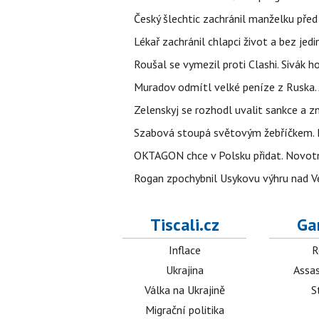
Český šlechtic zachránil manželku před
Lékař zachránil chlapci život a bez jed
Roušal se vymezil proti Clashi. Sivák ho
Muradov odmítl velké peníze z Ruska. 
Zelenskyj se rozhodl uvalit sankce a z
Szabová stoupá světovým žebříčkem. P
OKTAGON chce v Polsku přidat. Novotn
Rogan zpochybnil Usykovu výhru nad V
Tiscali.cz
Ga
Inflace
R
Ukrajina
Assas
Válka na Ukrajině
S
Migrační politika