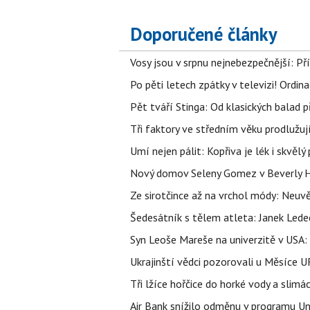
Doporučené články
Vosy jsou v srpnu nejnebezpečnější: Pří
Po pěti letech zpátky v televizi! Ordin
Pět tváří Stinga: Od klasických balad
Tři faktory ve středním věku prodlužuj
Umí nejen pálit: Kopřiva je lék i skvěl
Nový domov Seleny Gomez v Beverly Hill
Ze sirotčince až na vrchol módy: Neuvě
Šedesátník s tělem atleta: Janek Ledec
Syn Leoše Mareše na univerzitě v USA: 
Ukrajinští vědci pozorovali u Měsíce U
Tři lžíce hořčice do horké vody a slimá
Air Bank snížilo odměnu v programu Un