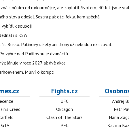
 znásilněním od rudoarmějce, ale zaplatil životem; 40 let jsme vra
iného slova odešel. Sestra pak otci řekla, kam spěchá
 vybídl k souboji
Jednal i s KSW
ničit Rusko. Putinovy rakety ani drony už nebudou existovat
o výhře nad Pudilovou je dvanáctá
ý plánuje v roce 2027 až dvě akce
erhoevenem. Mluví o korupci
mes.cz
Fights.cz
Osobnos
ecenze
UFC
Andrej B
sin's Creed
Oktagon
Petr Pa
tarfield
Clash of The Stars
Hana Zag
GTA
PFL
Kazma Kaz