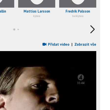
llin
Mattias Larsson
Fredrik Palsson
kytara
baskytara
Přidat video
|
Zobrazit vše