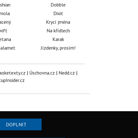
shian
Dobble
émola
Dixit
acený
Krycí jména
wift
Na křídlech
etana
Karak
halamet
Jízdenky, prosím!
aoketexty.cz
|
Úschovna.cz
|
Nedd.cz
|
tupInsider.cz
DOPLNIT