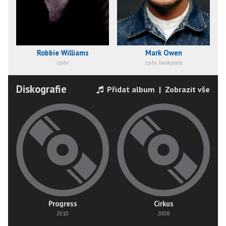
Robbie Williams
Mark Owen
zpěv
zpěv, baskytara
Diskografie
Přidat album
|
Zobrazit vše
Progress
Cirkus
2010
2008