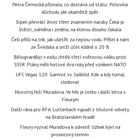
Petra Černocká přiznala, co dostává od státu: Polovina
důchodu jde okamžitě zpět
Srpen převrátí život třem znamením naruby. Čeká je
štěstí, odměna i změna, na kterou dlouho čekala
Češi přišli na trik, jak ušetřit za teplou vodu. Přišel k nám
ze Švédska a sníží účet klidně o 20 %
Bělogvardějci v exilu chtěli třetí světovou válku proti
SSSR. Plány měli hotové dva roky před vznikem NATO
UFC Vegas 120: Gamrot vs. Salkilld. Kde a kdy turnaj
sledovat
Novotný řeší Muradova. Ve hře je Jotko i další bitva s
Fleurym
Další rána pro RFA. Lutterbach vypadl z titulové odvety
na Bratislavském hradě
Fleury vyzval Muradova k odvetě. Uzbek kývl na
prosincový termín