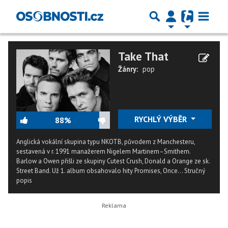
Take That
Žánry:
pop
RYCHLÝ VÝBĚR
88%
Anglická vokální skupina typu NKOTB, původem z Manchesteru,
sestavená v r. 1991 manažerem Nigelem Martinem–Smithem.
Barlow a Owen přišli ze skupiny Cutest Crush, Donald a Orange ze sk.
Street Band. Už 1. album obsahovalo hity Promises, Once...
Stručný
popis