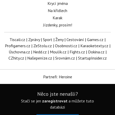
Krycí jména
Na křídlech
Karak
Jízdenky, prosím!
Tiscali.cz
|
Zprávy
|
Sport
|
Ženy
|
Cestování
|
Games.cz
|
Profigamers.cz
|
ZeStolu.cz
|
Osobnosti.cz
|
Karaoketexty.cz
|
Úschovna.cz
|
Nedd.cz
|
Moulík.cz
|
Fights.cz
|
Dokina.cz
|
CZhity.cz
|
Našepeníze.cz
|
Srovnám.cz
|
StartupInsider.cz
Partneři: Heroine
Něco jste nenašli?
Stačí se jen
zaregistrovat
a můžete tuto
databázi