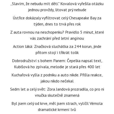
„Slavím, že nebudu mít děti." Kovalová vyřešila otázku
jednou provždy, litovat prý nebude
Ústřice dokázaly vyfiltrovat celý Chesapeake Bay za
týden, dnes to trvá přes rok
Z auta rovnou na neschopenku? Pravidlo 5 minut, které
vás zachrání před letní angínou
Action láká: Značková sluchátka za 244 korun, jinde
přitom stojí i třikrát tolik
Dobrodružství s bohem Panem: Čepelka napsal text,
Kubišová ho zpívala, melodie je stará přes 400 let
Kuchařová vyšla z podniku a auto nikde. Přišla reakce,
jakou nikdo nečekal
Sedm let a celý svět: Zora Jandová prozradila, co pro ni
vnučka skutečně znamená
Byl jsem celý od krve, měl jsem strach, vylíčil Vémola
dramatické krmení lvů