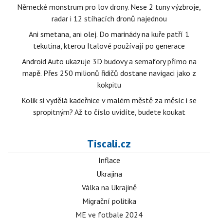
Německé monstrum pro lov drony. Nese 2 tuny výzbroje,
radar i 12 stíhacích dronů najednou
Ani smetana, ani olej. Do marinády na kuře patří 1
tekutina, kterou Italové používají po generace
Android Auto ukazuje 3D budovy a semafory přímo na
mapě. Přes 250 milionů řidičů dostane navigaci jako z
kokpitu
Kolik si vydělá kadeřnice v malém městě za měsíc i se
spropitným? Až to číslo uvidíte, budete koukat
Tiscali.cz
Inflace
Ukrajina
Válka na Ukrajině
Migrační politika
ME ve fotbale 2024