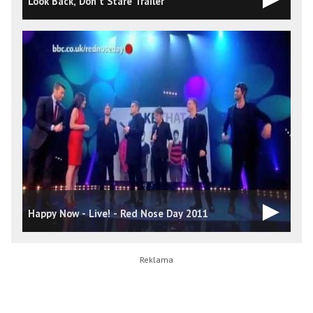
Look Back, Don't Stare Trailer
Happy Now - Live! - Red Nose Day 2011
L