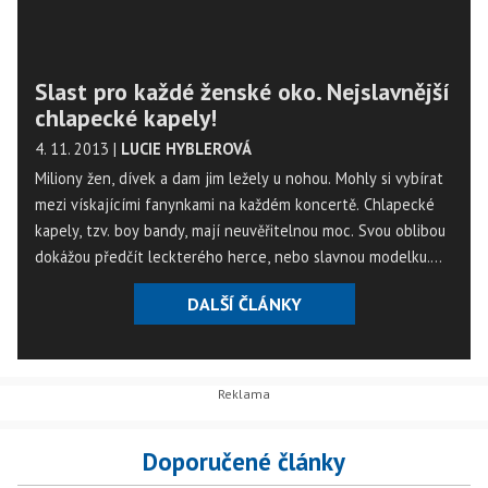
Slast pro každé ženské oko. Nejslavnější
chlapecké kapely!
4. 11. 2013
|
LUCIE HYBLEROVÁ
Miliony žen, dívek a dam jim ležely u nohou. Mohly si vybírat
mezi vískajícími fanynkami na každém koncertě. Chlapecké
kapely, tzv. boy bandy, mají neuvěřitelnou moc. Svou oblibou
dokážou předčít leckterého herce, nebo slavnou modelku.
Není ale jednoduché "namíchat" tu správnou kombinaci
DALŠÍ ČLÁNKY
mužského charisma, nevinnosti, dravosti a taky trochu té
romantické duše.
Doporučené články