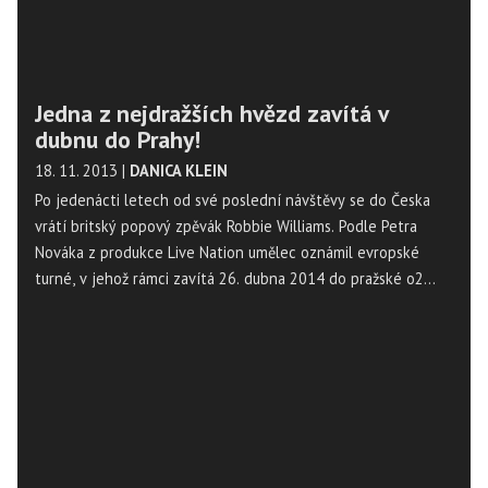
Jedna z nejdražších hvězd zavítá v
dubnu do Prahy!
18. 11. 2013
|
DANICA KLEIN
Po jedenácti letech od své poslední návštěvy se do Česka
vrátí britský popový zpěvák Robbie Williams. Podle Petra
Nováka z produkce Live Nation umělec oznámil evropské
turné, v jehož rámci zavítá 26. dubna 2014 do pražské o2
Arény, kde představí nové studiové album Swings Both Ways.
Vstupenky v cenách od 1790 do 2590 korun budou v prodeji
od 6. prosince, uvedl Novák.