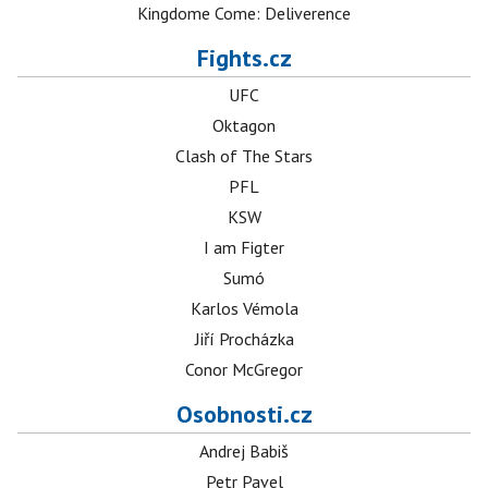
Kingdome Come: Deliverence
Fights.cz
UFC
Oktagon
Clash of The Stars
PFL
KSW
I am Figter
Sumó
Karlos Vémola
Jiří Procházka
Conor McGregor
Osobnosti.cz
Andrej Babiš
Petr Pavel