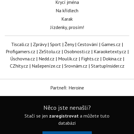
Krycí jména
Na křídlech
Karak
Jízdenky, prosím!
Tiscali.cz
|
Zprávy
|
Sport
|
Ženy
|
Cestování
|
Games.cz
|
Profigamers.cz
|
ZeStolu.cz
|
Osobnosti.cz
|
Karaoketexty.cz
|
Úschovna.cz
|
Nedd.cz
|
Moulík.cz
|
Fights.cz
|
Dokina.cz
|
CZhity.cz
|
Našepeníze.cz
|
Srovnám.cz
|
StartupInsider.cz
Partneři: Heroine
Něco jste nenašli?
Stačí se jen
zaregistrovat
a můžete tuto
databázi