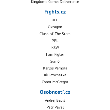
Kingdome Come: Deliverence
Fights.cz
UFC
Oktagon
Clash of The Stars
PFL
KSW
I am Figter
Sumó
Karlos Vémola
Jiří Procházka
Conor McGregor
Osobnosti.cz
Andrej Babiš
Petr Pavel