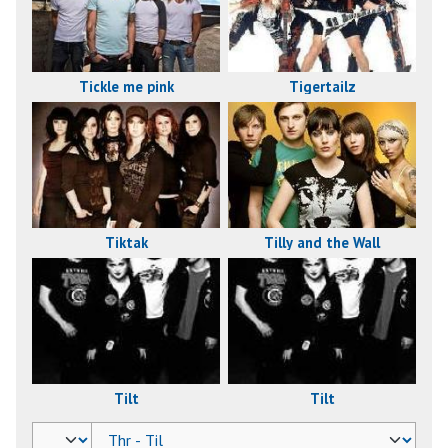
Tigertailz
Tickle me pink
Tiktak
Tilly and the Wall
Tilt
Tilt