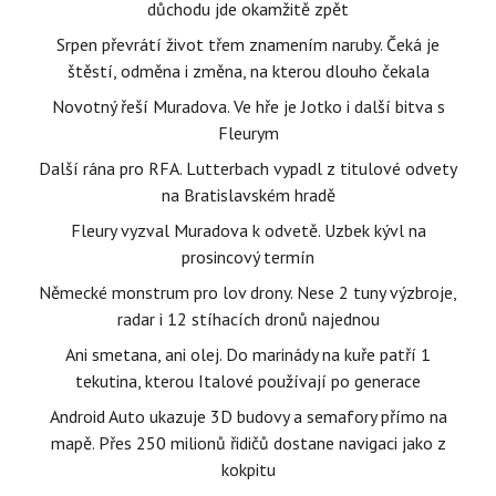
důchodu jde okamžitě zpět
Srpen převrátí život třem znamením naruby. Čeká je
štěstí, odměna i změna, na kterou dlouho čekala
Novotný řeší Muradova. Ve hře je Jotko i další bitva s
Fleurym
Další rána pro RFA. Lutterbach vypadl z titulové odvety
na Bratislavském hradě
Fleury vyzval Muradova k odvetě. Uzbek kývl na
prosincový termín
Německé monstrum pro lov drony. Nese 2 tuny výzbroje,
radar i 12 stíhacích dronů najednou
Ani smetana, ani olej. Do marinády na kuře patří 1
tekutina, kterou Italové používají po generace
Android Auto ukazuje 3D budovy a semafory přímo na
mapě. Přes 250 milionů řidičů dostane navigaci jako z
kokpitu