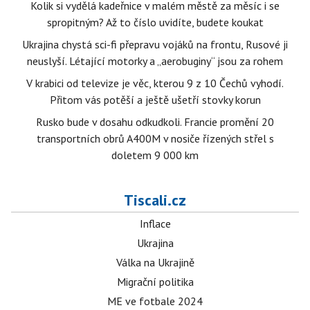
Kolik si vydělá kadeřnice v malém městě za měsíc i se
spropitným? Až to číslo uvidíte, budete koukat
Ukrajina chystá sci-fi přepravu vojáků na frontu, Rusové ji
neuslyší. Létající motorky a „aerobuginy“ jsou za rohem
V krabici od televize je věc, kterou 9 z 10 Čechů vyhodí.
Přitom vás potěší a ještě ušetří stovky korun
Rusko bude v dosahu odkudkoli. Francie promění 20
transportních obrů A400M v nosiče řízených střel s
doletem 9 000 km
Tiscali.cz
Inflace
Ukrajina
Válka na Ukrajině
Migrační politika
ME ve fotbale 2024