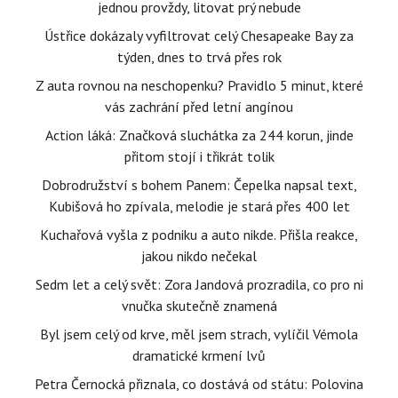
jednou provždy, litovat prý nebude
Ústřice dokázaly vyfiltrovat celý Chesapeake Bay za
týden, dnes to trvá přes rok
Z auta rovnou na neschopenku? Pravidlo 5 minut, které
vás zachrání před letní angínou
Action láká: Značková sluchátka za 244 korun, jinde
přitom stojí i třikrát tolik
Dobrodružství s bohem Panem: Čepelka napsal text,
Kubišová ho zpívala, melodie je stará přes 400 let
Kuchařová vyšla z podniku a auto nikde. Přišla reakce,
jakou nikdo nečekal
Sedm let a celý svět: Zora Jandová prozradila, co pro ni
vnučka skutečně znamená
Byl jsem celý od krve, měl jsem strach, vylíčil Vémola
dramatické krmení lvů
Petra Černocká přiznala, co dostává od státu: Polovina