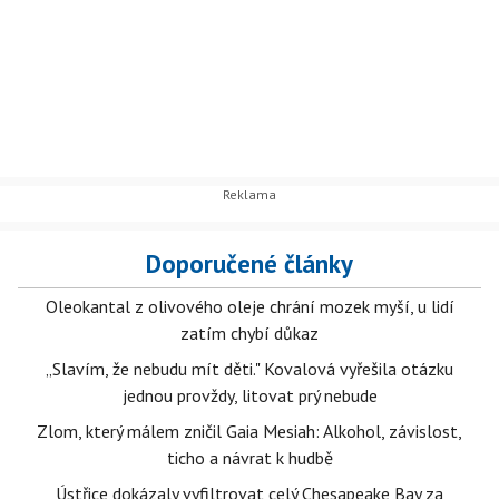
Doporučené články
Oleokantal z olivového oleje chrání mozek myší, u lidí
zatím chybí důkaz
„Slavím, že nebudu mít děti." Kovalová vyřešila otázku
jednou provždy, litovat prý nebude
Zlom, který málem zničil Gaia Mesiah: Alkohol, závislost,
ticho a návrat k hudbě
Ústřice dokázaly vyfiltrovat celý Chesapeake Bay za