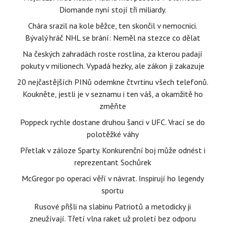
Diomande nyní stojí tři miliardy.
Chára srazil na kole běžce, ten skončil v nemocnici.
Bývalý hráč NHL se brání: Neměl na stezce co dělat
Na českých zahradách roste rostlina, za kterou padají
pokuty v milionech. Vypadá hezky, ale zákon ji zakazuje
20 nejčastějších PINů odemkne čtvrtinu všech telefonů.
Koukněte, jestli je v seznamu i ten váš, a okamžitě ho
změňte
Poppeck rychle dostane druhou šanci v UFC. Vrací se do
polotěžké váhy
Přetlak v záloze Sparty. Konkurenční boj může odnést i
reprezentant Sochůrek
McGregor po operaci věří v návrat. Inspirují ho legendy
sportu
Rusové přišli na slabinu Patriotů a metodicky ji
zneužívají. Třetí vlna raket už proletí bez odporu