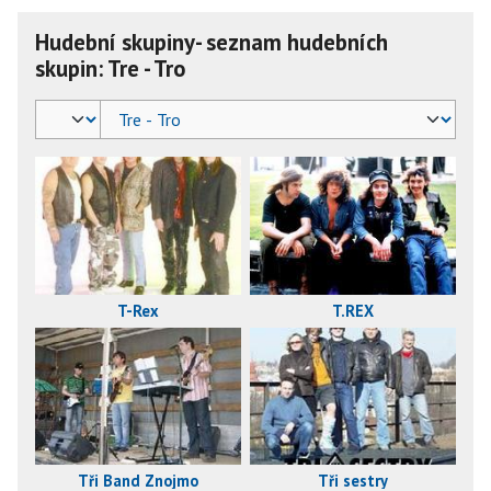
Hudební skupiny- seznam hudebních
skupin: Tre - Tro
T-Rex
T.REX
Tři Band Znojmo
Tři sestry