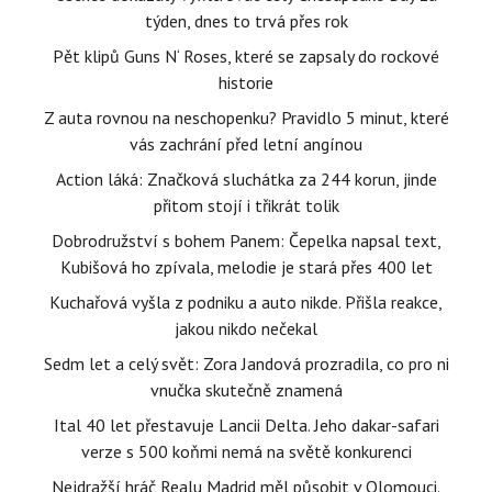
týden, dnes to trvá přes rok
Pět klipů Guns N‘ Roses, které se zapsaly do rockové
historie
Z auta rovnou na neschopenku? Pravidlo 5 minut, které
vás zachrání před letní angínou
Action láká: Značková sluchátka za 244 korun, jinde
přitom stojí i třikrát tolik
Dobrodružství s bohem Panem: Čepelka napsal text,
Kubišová ho zpívala, melodie je stará přes 400 let
Kuchařová vyšla z podniku a auto nikde. Přišla reakce,
jakou nikdo nečekal
Sedm let a celý svět: Zora Jandová prozradila, co pro ni
vnučka skutečně znamená
Ital 40 let přestavuje Lancii Delta. Jeho dakar-safari
verze s 500 koňmi nemá na světě konkurenci
Nejdražší hráč Realu Madrid měl působit v Olomouci.