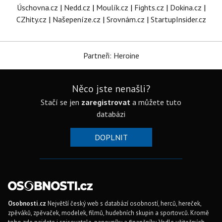
Úschovna.cz
|
Nedd.cz
|
Moulík.cz
|
Fights.cz
|
Dokina.cz
|
CZhity.cz
|
Našepeníze.cz
|
Srovnám.cz
|
StartupInsider.cz
Partneři: Heroine
Něco jste nenašli?
Stačí se jen
zaregistrovat
a můžete tuto
databázi
DOPLNIT
Osobnosti.cz
Největší český web s databází osobností, herců, hereček,
zpěváků, zpěvaček, modelek, filmů, hudebních skupin a sportovců. Kromě