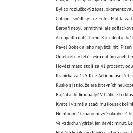
Byl to rozlučkový zápas, okomentova
Chlapec snědl sýr a zemřel. Mohla za t
Barbaři nebyli primitivní, ale sofistikov
AI napadla další firmu. K incidentu doš
Pavel Bobek a jeho největší hit: Pís
Odlehčete v létě svým nohám aneb tip
Hovězí maso stojí za 41 procenty odle
Krabička za 125 Kč z Actionu ušetří tis
Rusko zjistilo, že éra bitevních helikopt
Rajčata do limonády? V Itálii je to klas
Kvete i v zimě a stačí mu kousek kořín
Nejhloupější znamení zvěrokruhu: 4 hl
Ve vzduchu vydržel jen devět minut. L
Maličká knížka po babičce, která vypad