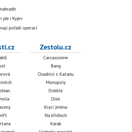
nahradit
 jde i Kyjev
znají pořadí operací
ti.cz
Zestolu.cz
abiš
Carcassonne
vel
Bang
orová
Osadníci z Katanu
mitch
Monopoly
shian
Dobble
émola
Dixit
acený
Krycí jména
wift
Na křídlech
etana
Karak
halamet
Jízdenky, prosím!