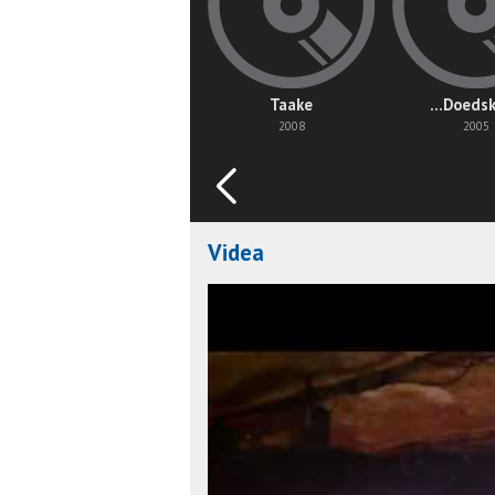
Taake
...Doeds
2008
2005
Videa