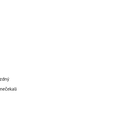
ázdný
 nečekali