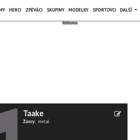
MY
HERCI
ZPĚVÁCI
SKUPINY
MODELKY
SPORTOVCI
DALŠÍ
Taake
Žánry:
metal