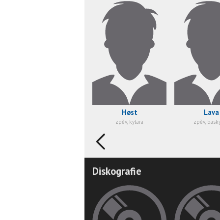
Høst
Lava
zpěv, kytara
zpěv, basky
Diskografie