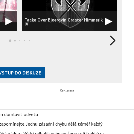
Taake Over Bjoergvin Graater Himmerik
Taak
IV
VSTUP DO DISKUZE
vem domluvit odvetu
zapomínejte. Jednu zásadní chybu dělá téměř každý
áhá nádoru. Vědci odhalili nebezpečnou roli fruktózy