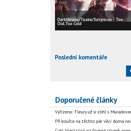
Darkthrone/Taake/Satyricon - Too
Old,Too Cold
Poslední komentáře
Doporučené články
Vyřízeno: Fleury už si stihl s Murado
Při bouřce na těchto pár věcí doma ne
Cukr, který stojí na špatné straně, pom