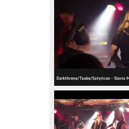
Darkthrone/Taake/Satyricon - Slavia 