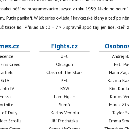
nsakcí běží na programovacím jazyce z roku 1959. Nikdo ho neumí 
ny, Putin panikaří. Wildberries ovládají kavkazské klany a teď po něm
isíce lidí. Příklad 18 : 3 + 7 × 5 správně spočítají jen lidé, kteří 
mes.cz
Fights.cz
Osobnos
ecenze
UFC
Andrej B
sin's Creed
Oktagon
Petr Pa
tarfield
Clash of The Stars
Hana Zag
GTA
PFL
Kazma Kaz
iablo IV
KSW
Kim Karda
Forza
I am Figter
Karlos V
ortnite
Sumó
Marek Ztr
l of Duty
Karlos Vémola
Taylor S
lder Scrolls
Jiří Procházka
Emma Sm
dome Come:
Conor McGregor
Timothée C