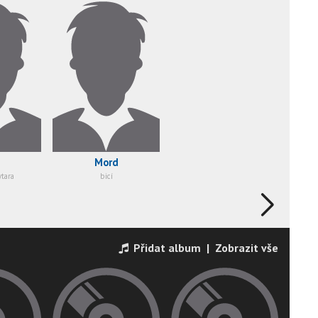
Mord
tara
bicí
Přidat album
|
Zobrazit vše