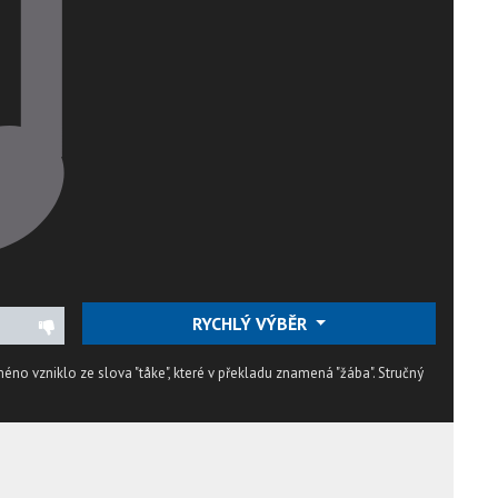
RYCHLÝ VÝBĚR
méno vzniklo ze slova "tåke", které v překladu znamená "žába".
Stručný