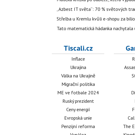
„Azbest IT světa“: 70 % světových tra
Střelba u Kremlu kvůli e-shopu za bilio
Tato matematická hádanka nachytala už t
Tiscali.cz
Ga
Inflace
R
Ukrajina
Assas
Válka na Ukrajině
S
Migrační politika
ME ve fotbale 2024
D
Ruský prezident
Ceny energií
F
Evropská unie
Cal
Penzijní reforma
The E
Vynález
King