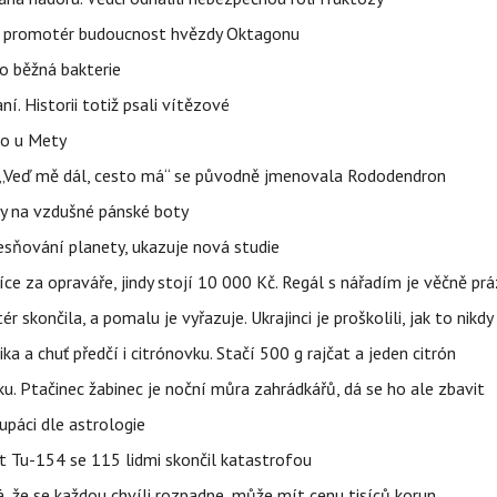
l promotér budoucnost hvězdy Oktagonu
o běžná bakterie
aní. Historii totiž psali vítězové
lo u Mety
eň „Veď mě dál, cesto má“ se původně jmenovala Rododendron
y na vzdušné pánské boty
sňování planety, ukazuje nová studie
íce za opraváře, jindy stojí 10 000 Kč. Regál s nářadím je věčně pr
ér skončila, a pomalu je vyřazuje. Ukrajinci je proškolili, jak to nikdy
ika a chuť předčí i citrónovku. Stačí 500 g rajčat a jeden citrón
ku. Ptačinec žabinec je noční můra zahrádkářů, dá se ho ale zbavit
upáci dle astrologie
et Tu-154 se 115 lidmi skončil katastrofou
á, že se každou chvíli rozpadne, může mít cenu tisíců korun