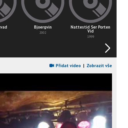
kvad
Bjoergvin
Nattestid Ser Porten
Vid
2002
1999
Přidat video
|
Zobrazit vše