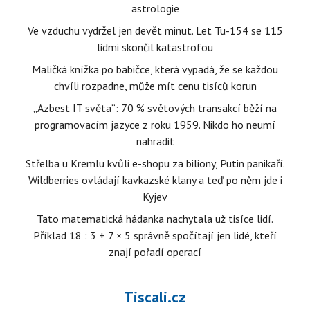
astrologie
Ve vzduchu vydržel jen devět minut. Let Tu-154 se 115
lidmi skončil katastrofou
Maličká knížka po babičce, která vypadá, že se každou
chvíli rozpadne, může mít cenu tisíců korun
„Azbest IT světa“: 70 % světových transakcí běží na
programovacím jazyce z roku 1959. Nikdo ho neumí
nahradit
Střelba u Kremlu kvůli e-shopu za biliony, Putin panikaří.
Wildberries ovládají kavkazské klany a teď po něm jde i
Kyjev
Tato matematická hádanka nachytala už tisíce lidí.
Příklad 18 : 3 + 7 × 5 správně spočítají jen lidé, kteří
znají pořadí operací
Tiscali.cz