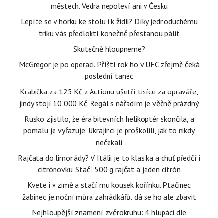
městech. Vedra nepoleví ani v Česku
Lepíte se v horku ke stolu i k židli? Díky jednoduchému
triku vás předloktí konečně přestanou pálit
Skutečně hloupneme?
McGregor je po operaci. Příští rok ho v UFC zřejmě čeká
poslední tanec
Krabička za 125 Kč z Actionu ušetří tisíce za opraváře,
jindy stojí 10 000 Kč. Regál s nářadím je věčně prázdný
Rusko zjistilo, že éra bitevních helikoptér skončila, a
pomalu je vyřazuje. Ukrajinci je proškolili, jak to nikdy
nečekali
Rajčata do limonády? V Itálii je to klasika a chuť předčí i
citrónovku. Stačí 500 g rajčat a jeden citrón
Kvete i v zimě a stačí mu kousek kořínku. Ptačinec
žabinec je noční můra zahrádkářů, dá se ho ale zbavit
Nejhloupější znamení zvěrokruhu: 4 hlupáci dle