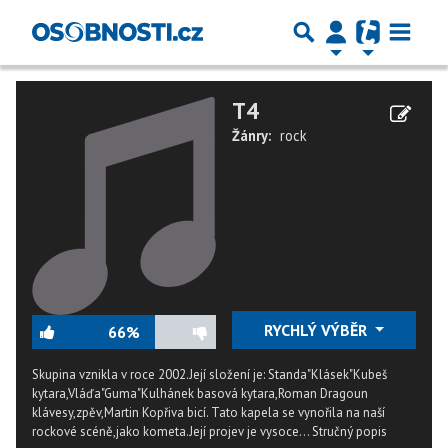
T4
Žánry:
rock
RYCHLÝ VÝBĚR
66%
Skupina vznikla v roce 2002.Její složení je: Standa"Klásek"Kubeš
kytara,Vláďa"Guma"Kulhánek basová kytara,Roman Dragoun
klávesy,zpěv,Martin Kopřiva bicí. Tato kapela se vynořila na naší
rockové scéně,jako kometa.Její projev je vysoce...
Stručný popis