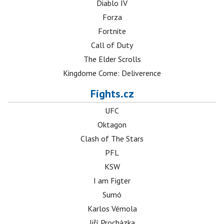
Diablo IV
Forza
Fortnite
Call of Duty
The Elder Scrolls
Kingdome Come: Deliverence
Fights.cz
UFC
Oktagon
Clash of The Stars
PFL
KSW
I am Figter
Sumó
Karlos Vémola
Jiří Procházka