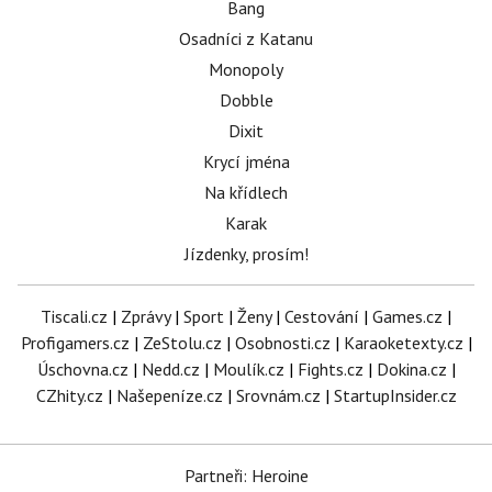
Bang
Osadníci z Katanu
Monopoly
Dobble
Dixit
Krycí jména
Na křídlech
Karak
Jízdenky, prosím!
Tiscali.cz
|
Zprávy
|
Sport
|
Ženy
|
Cestování
|
Games.cz
|
Profigamers.cz
|
ZeStolu.cz
|
Osobnosti.cz
|
Karaoketexty.cz
|
Úschovna.cz
|
Nedd.cz
|
Moulík.cz
|
Fights.cz
|
Dokina.cz
|
CZhity.cz
|
Našepeníze.cz
|
Srovnám.cz
|
StartupInsider.cz
Partneři: Heroine