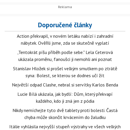
Doporučené články
Action překvapil, v novém letáku nabízí i zahradní
nábytek. Ověřili jsme, zda se skutečně vyplatí
„Tentokrát píšu příběh podle sebe." Lela Ceterová
ukázala proměnu, fanoušci ji nemohli ani poznat
Stanislav Hložek si prošel velkým smutkem po ztrátě
syna: Bolest, se kterou se dodnes učí žít
Největší odpad Clashe, nebral si servítky Karlos Benda
Lucie Bílá ukázala, jak bydlí: Dům, který překvapí
každého, kdo ji zná jen z pódia
Nikdy nemíchejte tyto dvě tablety proti bolesti. Častá
chyba může skončit krvácením do žaludku
Itálie vyhlásila nejvyšší stupeň výstrahy ve všech velkých