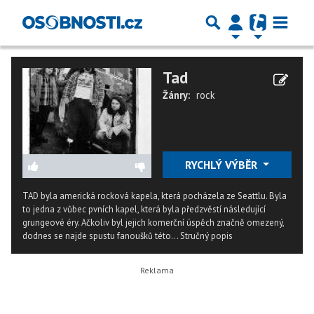
Tad
Žánry:
rock
RYCHLÝ VÝBĚR
TAD byla americká rocková kapela, která pocházela ze Seattlu. Byla
to jedna z vůbec pvních kapel, která byla předzvěstí následující
grungeové éry. Ačkoliv byl jejich komerční úspěch značně omezený,
dodnes se najde spustu fanoušků této...
Stručný popis