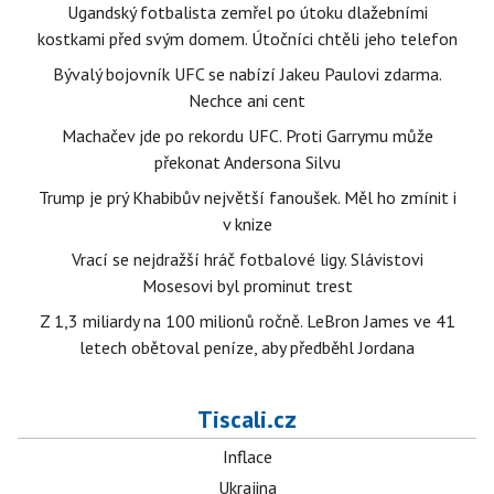
Ugandský fotbalista zemřel po útoku dlažebními
kostkami před svým domem. Útočníci chtěli jeho telefon
Bývalý bojovník UFC se nabízí Jakeu Paulovi zdarma.
Nechce ani cent
Machačev jde po rekordu UFC. Proti Garrymu může
překonat Andersona Silvu
Trump je prý Khabibův největší fanoušek. Měl ho zmínit i
v knize
Vrací se nejdražší hráč fotbalové ligy. Slávistovi
Mosesovi byl prominut trest
Z 1,3 miliardy na 100 milionů ročně. LeBron James ve 41
letech obětoval peníze, aby předběhl Jordana
Tiscali.cz
Inflace
Ukrajina