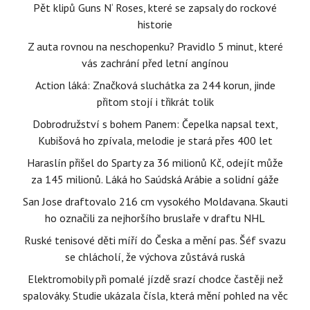
Pět klipů Guns N‘ Roses, které se zapsaly do rockové
historie
Z auta rovnou na neschopenku? Pravidlo 5 minut, které
vás zachrání před letní angínou
Action láká: Značková sluchátka za 244 korun, jinde
přitom stojí i třikrát tolik
Dobrodružství s bohem Panem: Čepelka napsal text,
Kubišová ho zpívala, melodie je stará přes 400 let
Haraslín přišel do Sparty za 36 milionů Kč, odejít může
za 145 milionů. Láká ho Saúdská Arábie a solidní gáže
San Jose draftovalo 216 cm vysokého Moldavana. Skauti
ho označili za nejhoršího bruslaře v draftu NHL
Ruské tenisové děti míří do Česka a mění pas. Šéf svazu
se chlácholí, že výchova zůstává ruská
Elektromobily při pomalé jízdě srazí chodce častěji než
spalováky. Studie ukázala čísla, která mění pohled na věc