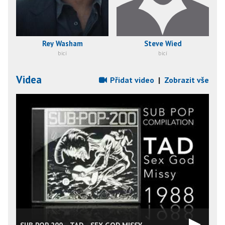
Rey Washam
Steve Wied
bicí
bicí
Videa
Přidat video
|
Zobrazit vše