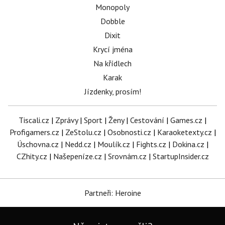
Monopoly
Dobble
Dixit
Krycí jména
Na křídlech
Karak
Jízdenky, prosím!
Tiscali.cz
|
Zprávy
|
Sport
|
Ženy
|
Cestování
|
Games.cz
|
Profigamers.cz
|
ZeStolu.cz
|
Osobnosti.cz
|
Karaoketexty.cz
|
Úschovna.cz
|
Nedd.cz
|
Moulík.cz
|
Fights.cz
|
Dokina.cz
|
CZhity.cz
|
Našepeníze.cz
|
Srovnám.cz
|
StartupInsider.cz
Partneři: Heroine