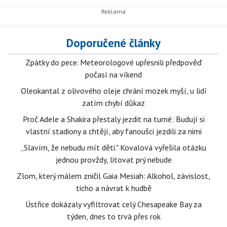
Doporučené články
Zpátky do pece. Meteorologové upřesnili předpověď
počasí na víkend
Oleokantal z olivového oleje chrání mozek myší, u lidí
zatím chybí důkaz
Proč Adele a Shakira přestaly jezdit na turné: Budují si
vlastní stadiony a chtějí, aby fanoušci jezdili za nimi
„Slavím, že nebudu mít děti." Kovalová vyřešila otázku
jednou provždy, litovat prý nebude
Zlom, který málem zničil Gaia Mesiah: Alkohol, závislost,
ticho a návrat k hudbě
Ústřice dokázaly vyfiltrovat celý Chesapeake Bay za
týden, dnes to trvá přes rok