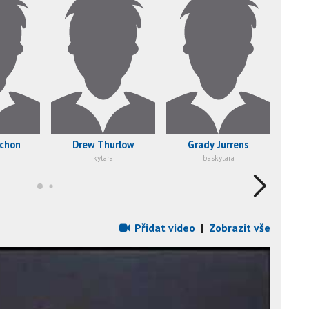
nchon
Drew Thurlow
Grady Jurrens
Co
kytara
baskytara
Přidat video
|
Zobrazit vše