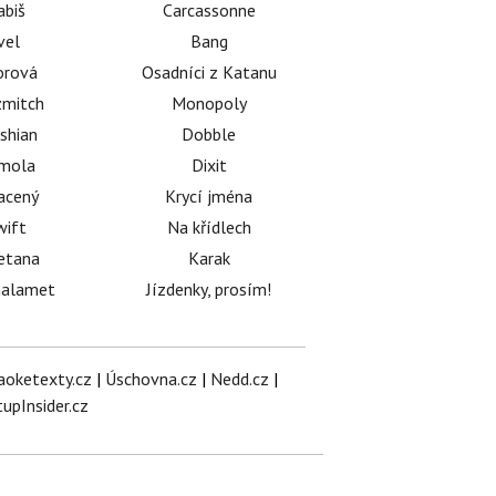
abiš
Carcassonne
vel
Bang
orová
Osadníci z Katanu
mitch
Monopoly
shian
Dobble
émola
Dixit
acený
Krycí jména
wift
Na křídlech
etana
Karak
halamet
Jízdenky, prosím!
aoketexty.cz
|
Úschovna.cz
|
Nedd.cz
|
tupInsider.cz