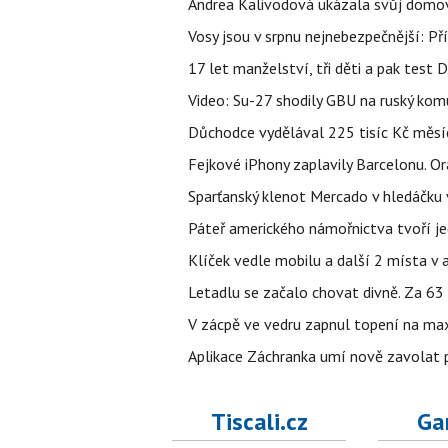
Andrea Kalivodová ukázala svůj domov:
Vosy jsou v srpnu nejnebezpečnější: Pří
17 let manželství, tři děti a pak test D
Video: Su-27 shodily GBU na ruský ko
Důchodce vydělával 225 tisíc Kč měsí
Fejkové iPhony zaplavily Barcelonu. O
Sparťanský klenot Mercado v hledáčku 
Páteř amerického námořnictva tvoří jedi
Klíček vedle mobilu a další 2 místa v 
Letadlu se začalo chovat divně. Za 63
V zácpě ve vedru zapnul topení na max
Aplikace Záchranka umí nově zavolat ps
Tiscali.cz
Ga