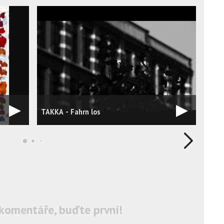
TAKKA - Fahrn los
Takk
komentáře, buďte první!