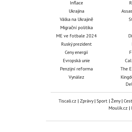
Inflace
R
Ukrajina
Assas
Válka na Ukrajině
S
Migrační politika
ME ve fotbale 2024
D
Ruský prezident
Ceny energií
F
Evropská unie
Cal
Penzijní reforma
The E
Vynález
King
Del
Tiscali.cz
|
Zprávy
|
Sport
|
Ženy
|
Ces
Moulík.cz
|