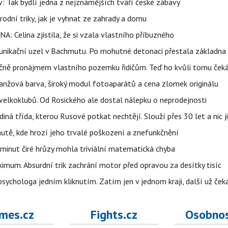
 Tak bydlí jedna z nejznámějších tváří české zábavy
rodní triky, jak je vyhnat ze zahrady a domu
NA: Celina zjistila, že si vzala vlastního příbuzného
munikační uzel v Bachmutu. Po mohutné detonaci přestala základna
čně pronájmem vlastního pozemku řidičům. Teď ho kvůli tomu ček
ranžová barva, široký modul fotoaparátů a cena zlomek originálu
velkoklubů. Od Rosického ale dostal nálepku o neprodejnosti
ná třída, kterou Rusové potkat nechtějí. Slouží přes 30 let a nic j
autě, kde hrozí jeho trvalé poškození a znefunkčnění
 minut čiré hrůzy mohla triviální matematická chyba
imum. Absurdní trik zachrání motor před opravou za desítky tisíc
ychologa jedním kliknutím. Zatím jen v jednom kraji, další už čeka
mes.cz
Fights.cz
Osobnos