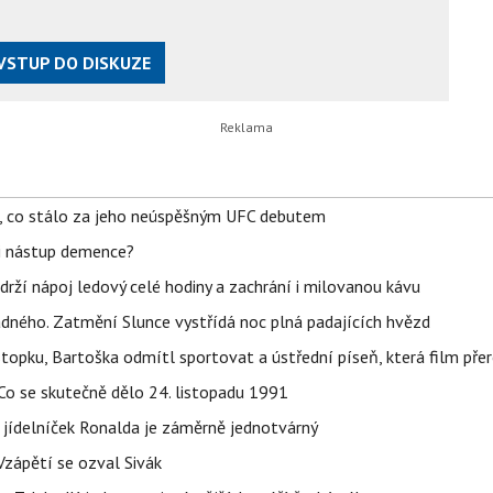
VSTUP DO DISKUZE
il, co stálo za jeho neúspěšným UFC debutem
li nástup demence?
udrží nápoj ledový celé hodiny a zachrání i milovanou kávu
ného. Zatmění Slunce vystřídá noc plná padajících hvězd
topku, Bartoška odmítl sportovat a ústřední píseň, která film pře
Co se skutečně dělo 24. listopadu 1991
 jídelníček Ronalda je záměrně jednotvárný
Vzápětí se ozval Sivák