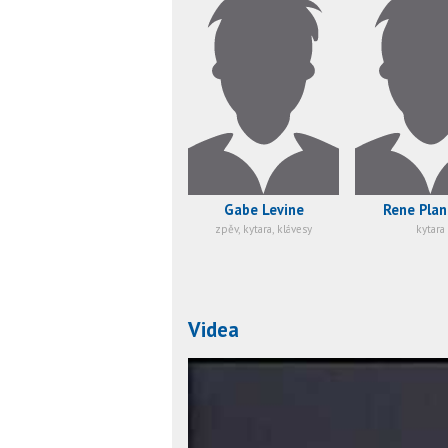
Gabe Levine
Rene Pla
zpěv, kytara, klávesy
kytara
Videa