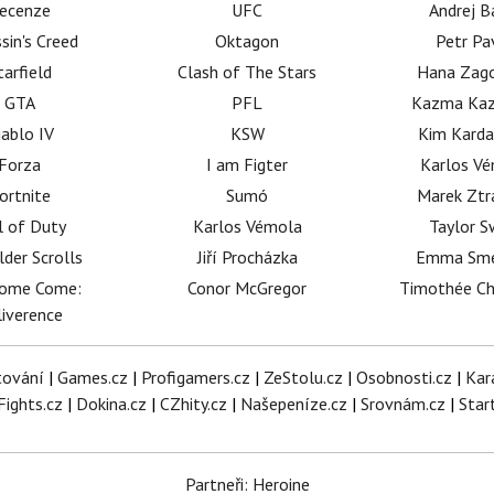
ecenze
UFC
Andrej B
sin's Creed
Oktagon
Petr Pa
tarfield
Clash of The Stars
Hana Zag
GTA
PFL
Kazma Kaz
iablo IV
KSW
Kim Karda
Forza
I am Figter
Karlos V
ortnite
Sumó
Marek Ztr
l of Duty
Karlos Vémola
Taylor S
lder Scrolls
Jiří Procházka
Emma Sm
dome Come:
Conor McGregor
Timothée C
iverence
tování
|
Games.cz
|
Profigamers.cz
|
ZeStolu.cz
|
Osobnosti.cz
|
Kar
Fights.cz
|
Dokina.cz
|
CZhity.cz
|
Našepeníze.cz
|
Srovnám.cz
|
Star
Partneři: Heroine