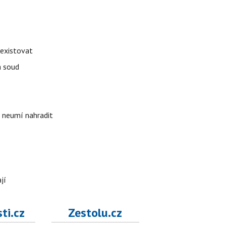
 existovat
á soud
i neumí nahradit
jí
ti.cz
Zestolu.cz