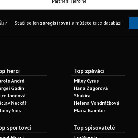
Partneři: Heroine
li?
Stačí se jen
zaregistrovat
a můžete tuto databázi
op herci
Top zpěváci
arole André
Miley Cyrus
ergei Godin
Hana Zagorová
lice Jandová
Shakira
áclav Neckář
Helena Vondráčková
ohnny Sins
Maria Baimler
op sportovci
Top spisovatelé
ionel Messi
Jan Werich