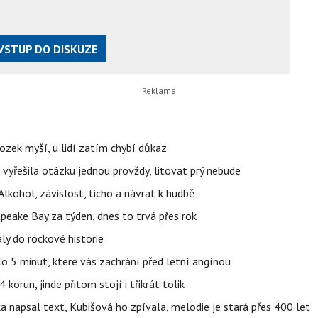
VSTUP DO DISKUZE
ozek myší, u lidí zatím chybí důkaz
 vyřešila otázku jednou provždy, litovat prý nebude
Alkohol, závislost, ticho a návrat k hudbě
apeake Bay za týden, dnes to trvá přes rok
ly do rockové historie
o 5 minut, které vás zachrání před letní angínou
orun, jinde přitom stojí i třikrát tolik
napsal text, Kubišová ho zpívala, melodie je stará přes 400 let