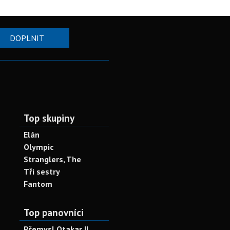
DOPLNIT
Top skupiny
Elán
Olympic
Stranglers, The
Tři sestry
Fantom
Top panovníci
Přemysl Otakar II.