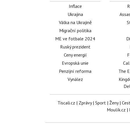
Inflace
R
Ukrajina
Assas
Válka na Ukrajině
S
Migrační politika
ME ve fotbale 2024
D
Ruský prezident
Ceny energií
F
Evropská unie
Cal
Penzijní reforma
The E
Vynález
King
Del
Tiscali.cz
|
Zprávy
|
Sport
|
Ženy
|
Ces
Moulík.cz
|