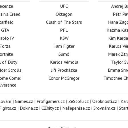
ecenze
UFC
Andrej B
sin's Creed
Oktagon
Petr Pa
tarfield
Clash of The Stars
Hana Zag
GTA
PFL
Kazma Kaz
iablo IV
KSW
Kim Karda
Forza
I am Figter
Karlos V
ortnite
Sumó
Marek Ztr
l of Duty
Karlos Vémola
Taylor S
lder Scrolls
Jiří Procházka
Emma Sm
dome Come:
Conor McGregor
Timothée C
iverence
tování
|
Games.cz
|
Profigamers.cz
|
ZeStolu.cz
|
Osobnosti.cz
|
Kar
Fights.cz
|
Dokina.cz
|
CZhity.cz
|
Našepeníze.cz
|
Srovnám.cz
|
Star