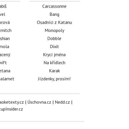
abiš
Carcassonne
vel
Bang
orová
Osadníci z Katanu
mitch
Monopoly
shian
Dobble
émola
Dixit
acený
Krycí jména
wift
Na křídlech
etana
Karak
halamet
Jízdenky, prosím!
aoketexty.cz
|
Úschovna.cz
|
Nedd.cz
|
tupInsider.cz