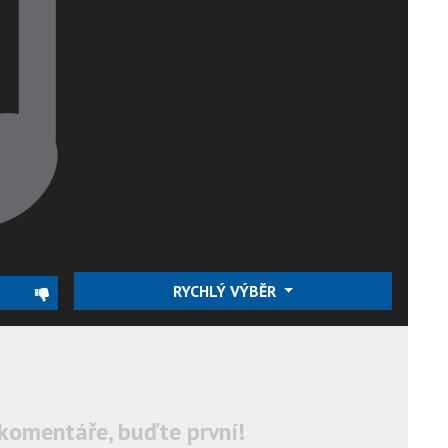
RYCHLÝ VÝBĚR
komentáře, buďte první!