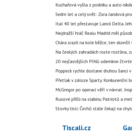
Kuchařová vyšla z podniku a auto nikde.
Sedm let a celý svět: Zora Jandová pr
Ital 40 let přestavuje Lancii Delta. J
Nejdražší hráč Realu Madrid měl působi
Chára srazil na kole běžce, ten skonči
Na českých zahradách roste rostlina, z
20 nejčastějších PINů odemkne čtvrtin
Poppeck rychle dostane druhou šanci v
Přetlak v záloze Sparty. Konkurenční 
McGregor po operaci věří v návrat. Insp
Rusové přišli na slabinu Patriotů a met
Stovky tisíc Čechů stále čekají na chy
Tiscali.cz
Ga