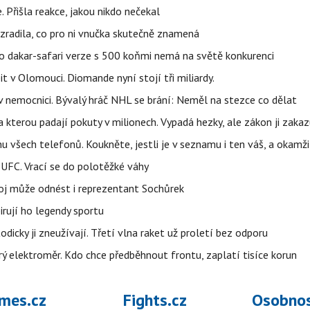
 Přišla reakce, jakou nikdo nečekal
ozradila, co pro ni vnučka skutečně znamená
eho dakar-safari verze s 500 koňmi nemá na světě konkurenci
t v Olomouci. Diomande nyní stojí tři miliardy.
l v nemocnici. Bývalý hráč NHL se brání: Neměl na stezce co dělat
a kterou padají pokuty v milionech. Vypadá hezky, ale zákon ji zakaz
u všech telefonů. Koukněte, jestli je v seznamu i ten váš, a okam
 UFC. Vrací se do polotěžké váhy
boj může odnést i reprezentant Sochůrek
irují ho legendy sportu
odicky ji zneužívají. Třetí vlna raket už proletí bez odporu
trý elektroměr. Kdo chce předběhnout frontu, zaplatí tisíce korun
mes.cz
Fights.cz
Osobnos