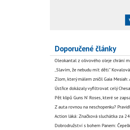
Doporučené články
Oleokantal z olivového oleje chrání m
„Slavím, že nebudu mít děti." Kovalová
Zlom, který málem zničil Gaia Mesiah: 
Ústřice dokázaly vyfiltrovat celý Ches
Pět klipů Guns N‘ Roses, které se zapsa
Z auta rovnou na neschopenku? Pravidl
Action láká: Značková sluchátka za 244 k
Dobrodružství s bohem Panem: Čepelka 