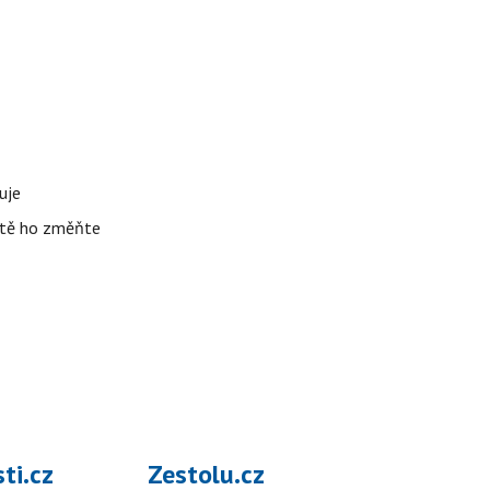
uje
žitě ho změňte
ti.cz
Zestolu.cz