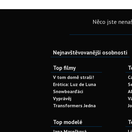
Něco jste nenaš
Nejnavštěvovanější osobnosti
Top filmy
T
V tom domě straší!
C
Erótica: Luz de Luna
S
Snowboarďáci
A
Vyprávěj
V
Transformers Jedna
J
Top modelé
T
Jana Marečková
L