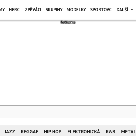
MY
HERCI
ZPĚVÁCI
SKUPINY
MODELKY
SPORTOVCI
DALŠÍ
JAZZ
REGGAE
HIP HOP
ELEKTRONICKÁ
R&B
META