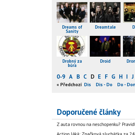
Dreams of
Dreamtale
D
Sanity
Drobný za
Droid
Dro
bůra
0-9
A
B
C
D
E
F
G
H
I
J
Der - Dev
Dev - Die
Die - Din
« Předchozí
Dio - Dis
Dis - Do
Do - Do
Doporučené články
Z auta rovnou na neschopenku? Pravidl
Action láká: Značková sluchátka za 244 k