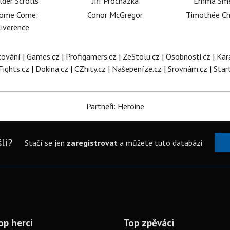
lder Scrolls
Jiří Procházka
Emma Sm
dome Come:
Conor McGregor
Timothée C
iverence
tování
|
Games.cz
|
Profigamers.cz
|
ZeStolu.cz
|
Osobnosti.cz
|
Kar
Fights.cz
|
Dokina.cz
|
CZhity.cz
|
Našepeníze.cz
|
Srovnám.cz
|
Star
Partneři: Heroine
li?
Stačí se jen
zaregistrovat
a můžete tuto databázi
op herci
Top zpěváci