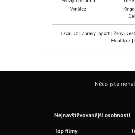
Penzijní reforma
The E
Vynález
King
Del
Tiscali.cz
|
Zprávy
|
Sport
|
Ženy
|
Ces
Moulík.cz
|
Něco jste nenaš
Nejnavštěvovanější osobnosti
Top filmy
T