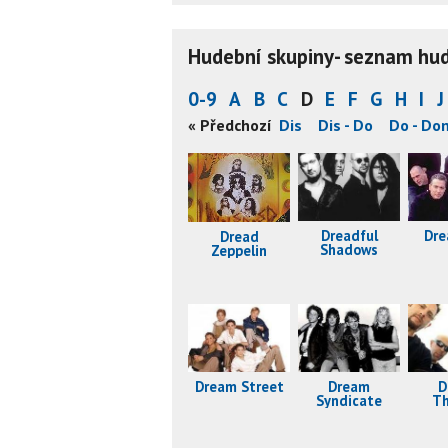
Hudební skupiny- seznam hude
0-9
A
B
C
D
E
F
G
H
I
J
Der - Dev
Dev - Die
Die - Din
« Předchozí
Dio - Dis
Dis - Do
Do - Do
Dreadful
Dre
Dread
Shadows
Zeppelin
D
Dream Street
Dream
Th
Syndicate