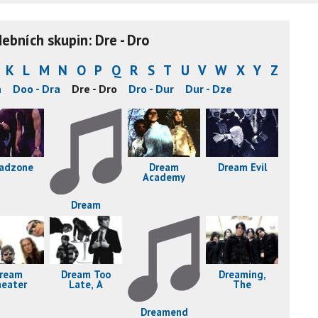
bních skupin: Dre - Dro
K
L
M
N
O
P
Q
R
S
T
U
V
W
X
Y
Z
n
Doo - Dra
Dre - Dro
Dro - Dur
Dur - Dze
Dream Evil
Dream
adzone
Academy
Dream
ream
Dream Too
Dreaming,
eater
Late, A
The
Dreamend