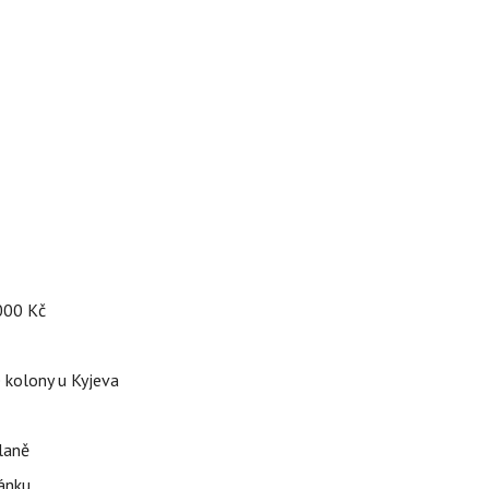
 000 Kč
é kolony u Kyjeva
dlaně
pánku