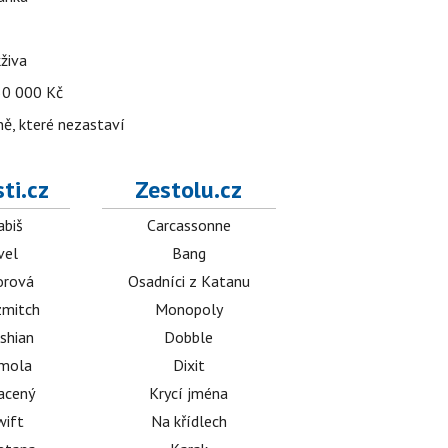
živa
 30 000 Kč
ně, které nezastaví
ti.cz
Zestolu.cz
abiš
Carcassonne
vel
Bang
orová
Osadníci z Katanu
mitch
Monopoly
shian
Dobble
émola
Dixit
acený
Krycí jména
wift
Na křídlech