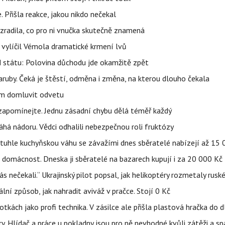
 Přišla reakce, jakou nikdo nečekal
ozradila, co pro ni vnučka skutečně znamená
, vylíčil Vémola dramatické krmení lvů
d státu: Polovina důchodu jde okamžitě zpět
ruby. Čeká je štěstí, odměna i změna, na kterou dlouho čekala
vem domluvit odvetu
zapomínejte. Jednu zásadní chybu dělá téměř každý
áhá nádoru. Vědci odhalili nebezpečnou roli fruktózy
a tuhle kuchyňskou váhu se závažími dnes sběratelé nabízejí až 15
 domácnost. Dneska ji sběratelé na bazarech kupují i za 20 000 Kč
s nečekali.“ Ukrajinský pilot popsal, jak helikoptéry rozmetaly rusk
niální způsob, jak nahradit aviváž v pračce. Stojí 0 Kč
tkách jako profi technika. V zásilce ale přišla plastová hračka do 
ry. Hlídač a práce u pokladny jsou pro ně nevhodné kvůli zátěži a s