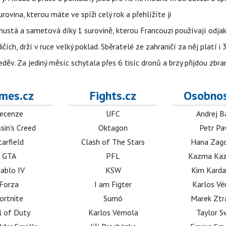
rovina, kterou máte ve spíži celý rok a přehlížíte ji
ustá a sametová díky 1 surovině, kterou Francouzi používají odjak
ch, drží v ruce velký poklad. Sběratelé ze zahraničí za něj platí i
ěv. Za jediný měsíc schytala přes 6 tisíc dronů a brzy přijdou zbra
mes.cz
Fights.cz
Osobnos
ecenze
UFC
Andrej B
sin's Creed
Oktagon
Petr Pa
tarfield
Clash of The Stars
Hana Zag
GTA
PFL
Kazma Kaz
iablo IV
KSW
Kim Karda
Forza
I am Figter
Karlos V
ortnite
Sumó
Marek Ztr
l of Duty
Karlos Vémola
Taylor S