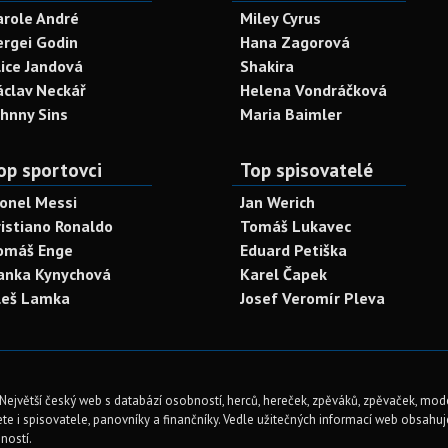
arole André
Miley Cyrus
ergei Godin
Hana Zagorová
lice Jandová
Shakira
áclav Neckář
Helena Vondráčková
ohnny Sins
Maria Baimler
op sportovci
Top spisovatelé
ionel Messi
Jan Werich
ristiano Ronaldo
Tomáš Lukavec
omáš Enge
Eduard Petiška
anka Kynychová
Karel Čapek
leš Lamka
Josef Veromír Pleva
Největší český web s databází osobností, herců, hereček, zpěváků, zpěvaček, mod
te i spisovatele, panovníky a finančníky. Vedle užitečných informací web obsahuje 
ností.