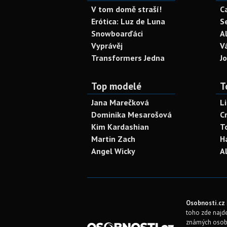
V tom domě straší!
C
Erótica: Luz de Luna
S
Snowboarďáci
A
Vyprávěj
V
Transformers Jedna
J
Top modelé
T
Jana Marečková
L
Dominika Mesarošová
C
Kim Kardashian
T
Martin Zach
H
Angel Wicky
A
Osobnosti.cz
toho zde najde
známých osob