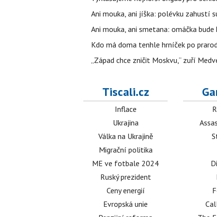
Ani mouka, ani jíška: polévku zahustí su
Ani mouka, ani smetana: omáčka bude h
Kdo má doma tenhle hrníček po prarodičí
„Západ chce zničit Moskvu,“ zuří Medved
Tiscali.cz
Ga
Inflace
R
Ukrajina
Assas
Válka na Ukrajině
S
Migrační politika
ME ve fotbale 2024
D
Ruský prezident
Ceny energií
F
Evropská unie
Cal