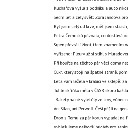
Kuchařová vyšla z podniku a auto nikde.
Sedm let a celý svět: Zora Jandová pr
Byl jsem celý od krve, měl jsem strach
Petra Černocká přiznala, co dostává o
Srpen převrátí život třem znamením na
Vyřízeno: Fleury už si stihl s Murado
Při bouřce na těchto pár věcí doma ne
Cukr, který stojí na špatné straně, pom
Léta vám ležela v krabici ve sklepě: z
Tuhle skříňku měla v ČSSR skoro každá
„Rakety na ně vyletěly ze tmy, vůbec ná
Ani Silan, ani Perwoll. Češi přišli na ge
Dron z Temu za pár korun vypadal na fo
Vyhlašujeme nejhorší brigády pro senio