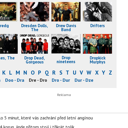
redg
Drew Davis
Drifters
Dresden Dolls,
Band
The
Drop
nes, The
Drop Dead,
Dropkick
nineteens
Gorgeous
Murphys
K
L
M
N
O
P
Q
R
S
T
U
V
W
X
Y
Z
n
Doo - Dra
Dre - Dro
Dro - Dur
Dur - Dze
o 5 minut, které vás zachrání před letní angínou
orun, jinde přitom stojí i třikrát tolik