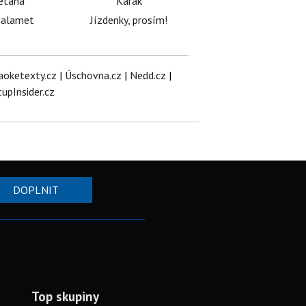
etana
Karak
halamet
Jízdenky, prosím!
aoketexty.cz
|
Úschovna.cz
|
Nedd.cz
|
tupInsider.cz
DOPLNIT
Top skupiny