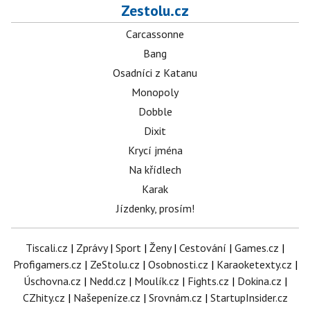
Zestolu.cz
Carcassonne
Bang
Osadníci z Katanu
Monopoly
Dobble
Dixit
Krycí jména
Na křídlech
Karak
Jízdenky, prosím!
Tiscali.cz
|
Zprávy
|
Sport
|
Ženy
|
Cestování
|
Games.cz
|
Profigamers.cz
|
ZeStolu.cz
|
Osobnosti.cz
|
Karaoketexty.cz
|
Úschovna.cz
|
Nedd.cz
|
Moulík.cz
|
Fights.cz
|
Dokina.cz
|
CZhity.cz
|
Našepeníze.cz
|
Srovnám.cz
|
StartupInsider.cz