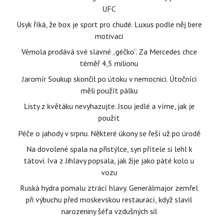
UFC
Usyk říká, že box je sport pro chudé. Luxus podle něj bere
motivaci
Vémola prodává své slavné „géčko“. Za Mercedes chce
téměř 4,5 milionu
Jaromír Soukup skončil po útoku v nemocnici. Útočníci
měli použít pálku
Listy z květáku nevyhazujte. Jsou jedlé a víme, jak je
použít
Péče o jahody v srpnu. Některé úkony se řeší už po úrodě
Na dovolené spala na přistýlce, syn přítele si lehl k
tátovi. Iva z Jihlavy popsala, jak žije jako páté kolo u
vozu
Ruská hydra pomalu ztrácí hlavy. Generálmajor zemřel
při výbuchu před moskevskou restaurací, když slavil
narozeniny šéfa vzdušných sil