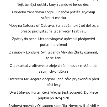
Nejkrásnější outfity Jany Švandové berou dech
Chudoba zanechává stopu. Finanční potíže zrychlují
stárnutí mozku
Moby na Colours of Ostrava: Střízlivý, mokrý od deště, a
přesto přichystal nejlepší večer festivalu
Zpátky do pece. Meteorologové upřesnili předpověď
počasí na víkend
Zásnuby v Londýně: Syn legendy Mekyho Žbirky oznámil,
že se žení
Oleokantal z olivového oleje chrání mozek myší, u lidí
zatím chybí důkaz
Overeem McGregora odepsal. Jeho tělo prý skončilo před
pěti lety
Dva týdny po Furym čeká Wacha šest soupeřů. Do klece
půjdou po dvojicích
Szabová možná v Oktagonu skončila. Novotný ji už vidí v