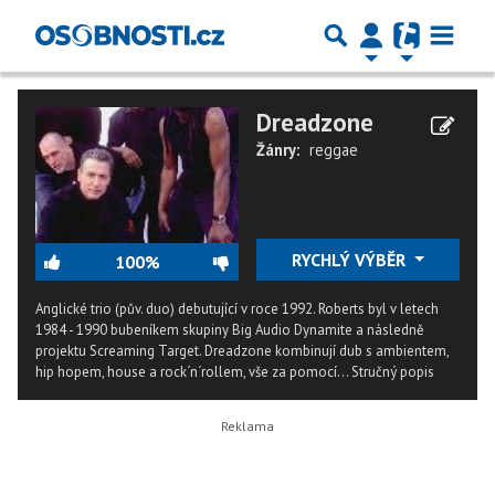
Dreadzone
Žánry:
reggae
RYCHLÝ VÝBĚR
100%
Anglické trio (pův. duo) debutující v roce 1992. Roberts byl v letech
1984 - 1990 bubeníkem skupiny Big Audio Dynamite a následně
projektu Screaming Target. Dreadzone kombinují dub s ambientem,
hip hopem, house a rock´n´rollem, vše za pomocí...
Stručný popis