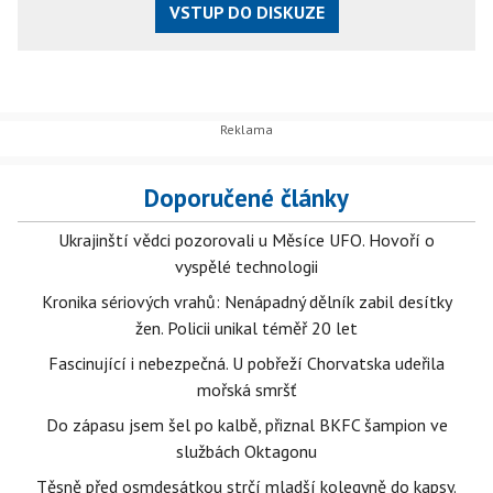
VSTUP DO DISKUZE
Doporučené články
Ukrajinští vědci pozorovali u Měsíce UFO. Hovoří o
vyspělé technologii
Kronika sériových vrahů: Nenápadný dělník zabil desítky
žen. Policii unikal téměř 20 let
Fascinující i nebezpečná. U pobřeží Chorvatska udeřila
mořská smršť
Do zápasu jsem šel po kalbě, přiznal BKFC šampion ve
službách Oktagonu
Těsně před osmdesátkou strčí mladší kolegyně do kapsy.