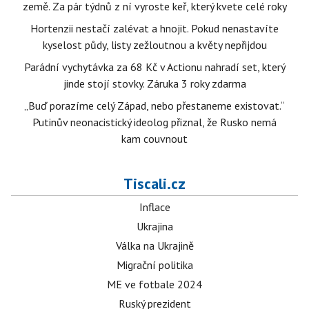
země. Za pár týdnů z ní vyroste keř, který kvete celé roky
Hortenzii nestačí zalévat a hnojit. Pokud nenastavíte
kyselost půdy, listy zežloutnou a květy nepřijdou
Parádní vychytávka za 68 Kč v Actionu nahradí set, který
jinde stojí stovky. Záruka 3 roky zdarma
„Buď porazíme celý Západ, nebo přestaneme existovat.“
Putinův neonacistický ideolog přiznal, že Rusko nemá
kam couvnout
Tiscali.cz
Inflace
Ukrajina
Válka na Ukrajině
Migrační politika
ME ve fotbale 2024
Ruský prezident