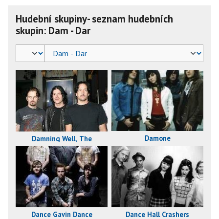
Hudební skupiny- seznam hudebních
skupin: Dam - Dar
Damone
Damning Well, The
Dance Hall Crashers
Dance Gavin Dance