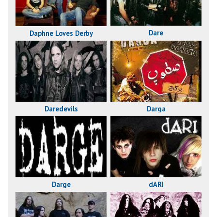
Dare
Daphne Loves Derby
Daredevils
Darga
Darge
dARI