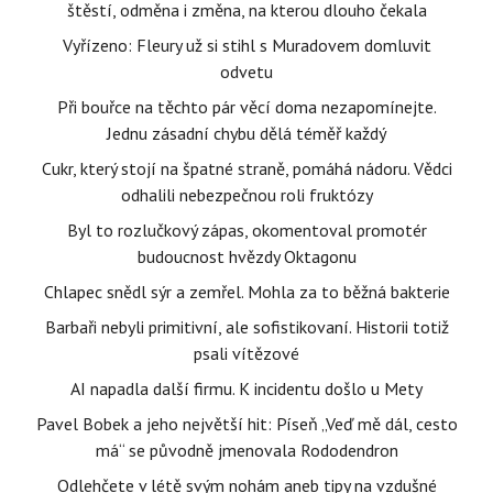
štěstí, odměna i změna, na kterou dlouho čekala
Vyřízeno: Fleury už si stihl s Muradovem domluvit
odvetu
Při bouřce na těchto pár věcí doma nezapomínejte.
Jednu zásadní chybu dělá téměř každý
Cukr, který stojí na špatné straně, pomáhá nádoru. Vědci
odhalili nebezpečnou roli fruktózy
Byl to rozlučkový zápas, okomentoval promotér
budoucnost hvězdy Oktagonu
Chlapec snědl sýr a zemřel. Mohla za to běžná bakterie
Barbaři nebyli primitivní, ale sofistikovaní. Historii totiž
psali vítězové
AI napadla další firmu. K incidentu došlo u Mety
Pavel Bobek a jeho největší hit: Píseň „Veď mě dál, cesto
má“ se původně jmenovala Rododendron
Odlehčete v létě svým nohám aneb tipy na vzdušné