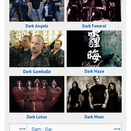
Dark Funeral
Dark Angels
Dark Haze
Dark Gamballe
Dark Lotus
Dark Moor