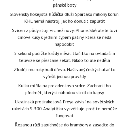
pánské boty
Slovenský hokejista Růžička dluží Spartaku miliony korun.
KHL nemá nástroj, jak ho donutit zaplatit
Svícen z půdy stojí víc než nový iPhone. Sběratelé loví
cínové kusy s jedním typem patiny, která se nedá
napodobit
5 sekund podržte každý měsíc tlačítko na ovladači a
televize se přestane sekat. Nikdo to ale nedělá
Zloději mu roky brali dřevo. Naštvaný český chatař to
vyřešil jednou provždy
Kulka mířila na prezidentovo srdce. Zachránil ho
předmět, který si náhodou strčil do kapsy
Ukrajinská protiraketová Freya závisí na sovětských
raketách S-300. Analytička vysvětluje, proč to nemůže
fungovat
Řezanou růži zapíchněte do brambory a zasaďte do