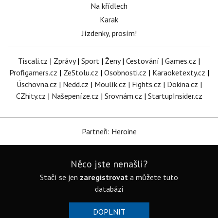
Na křídlech
Karak
Jízdenky, prosím!
Tiscali.cz
|
Zprávy
|
Sport
|
Ženy
|
Cestování
|
Games.cz
|
Profigamers.cz
|
ZeStolu.cz
|
Osobnosti.cz
|
Karaoketexty.cz
|
Úschovna.cz
|
Nedd.cz
|
Moulík.cz
|
Fights.cz
|
Dokina.cz
|
CZhity.cz
|
Našepeníze.cz
|
Srovnám.cz
|
StartupInsider.cz
Partneři: Heroine
Něco jste nenašli?
Stačí se jen
zaregistrovat
a můžete tuto
databázi
DOPLNIT