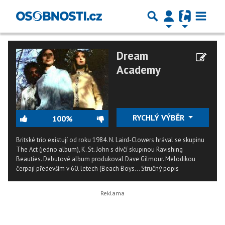
Dream
Academy
RYCHLÝ VÝBĚR
100%
Britské trio existují od roku 1984. N. Laird-Clowers hrával se skupinu
The Act (jedno album), K. St. John s dívčí skupinou Ravishing
Beauties. Debutové album produkoval Dave Gilmour. Melodikou
čerpají především v 60. letech (Beach Boys...
Stručný popis