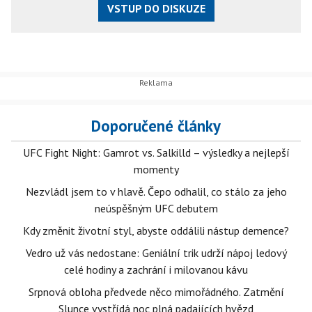
VSTUP DO DISKUZE
Doporučené články
UFC Fight Night: Gamrot vs. Salkilld – výsledky a nejlepší
momenty
Nezvládl jsem to v hlavě. Čepo odhalil, co stálo za jeho
neúspěšným UFC debutem
Kdy změnit životní styl, abyste oddálili nástup demence?
Vedro už vás nedostane: Geniální trik udrží nápoj ledový
celé hodiny a zachrání i milovanou kávu
Srpnová obloha předvede něco mimořádného. Zatmění
Slunce vystřídá noc plná padajících hvězd