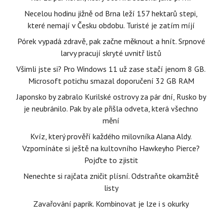
Necelou hodinu jižně od Brna leží 157 hektarů stepi,
které nemají v Česku obdobu. Turisté je zatím míjí
Pórek vypadá zdravě, pak začne měknout a hnít. Srpnové
larvy pracují skryté uvnitř listů
Všimli jste si? Pro Windows 11 už zase stačí jenom 8 GB.
Microsoft potichu smazal doporučení 32 GB RAM
Japonsko by zabralo Kurilské ostrovy za pár dní, Rusko by
je neubránilo. Pak by ale přišla odveta, která všechno
mění
Kvíz, který prověří každého milovníka Alana Aldy.
Vzpomínáte si ještě na kultovního Hawkeyho Pierce?
Pojďte to zjistit
Nenechte si rajčata zničit plísní. Odstraňte okamžitě
listy
Zavařování paprik. Kombinovat je lze i s okurky