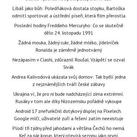
Líbáš jako bůh: Poledňáková dostala stopku, Bartoška
odmítl sportovat a ústřední píseň, která film přerostla
Poslední hodiny Freddieho Mercuryho: Co se skutečně
dělo 24. listopadu 1991
Žádná mouka, žádný cukr, žádné mléko, jídelníček
Ronalda je záměrně jednotvárný
Nezápasím v Clashi, zdůraznil Roušal. Vzápětí se ozval
Sivák
Andrea Kalivodová ukázala svůj domov: Tak bydlí jedna
z nejznámějších tváří české zábavy
Ukrajina ví, že pro ni bude nadcházející zima extrémní.
Rusáky v tom ale díky Nizozemsku pořádně vykoupe
Android 17 znefunkčnil dotykový displej na Pixelech.
Google mlčí, uživatelé zuří a řešení zatím neexistuje
Plodí tři týdny před jahodami a většina Čechů ho nemá.
Keř za pár korun, který otevírá sezonu jako první