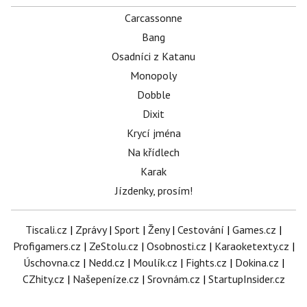
Carcassonne
Bang
Osadníci z Katanu
Monopoly
Dobble
Dixit
Krycí jména
Na křídlech
Karak
Jízdenky, prosím!
Tiscali.cz
|
Zprávy
|
Sport
|
Ženy
|
Cestování
|
Games.cz
|
Profigamers.cz
|
ZeStolu.cz
|
Osobnosti.cz
|
Karaoketexty.cz
|
Úschovna.cz
|
Nedd.cz
|
Moulík.cz
|
Fights.cz
|
Dokina.cz
|
CZhity.cz
|
Našepeníze.cz
|
Srovnám.cz
|
StartupInsider.cz