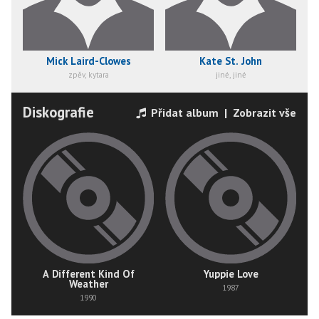
Mick Laird-Clowes
Kate St. John
zpěv, kytara
jiné, jiné
Diskografie
Přidat album
|
Zobrazit vše
A Different Kind Of
Yuppie Love
Weather
1987
1990