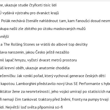
, ukazuje studie čtyřiceti tisíc lidí
Ú vydává výstrahu pro dvanáct krajů
dra Polák nechává čtenáře nahlédnout tam, kam fanoušci dosud nesm
Soukupa našli zle zbitého po útoku maskovaných mužů
vnější
a The Rolling Stones se vrátili do albové top desítky
lava narozenin, jakou Česko ještě nezažilo
nil lapač hmyzu, vyčistí dvacet metrů prostoru
váš krevní oběh, ukazuje anatomie chodidla
černíčku: Jak vznikl pořad, který vychoval generace českých dětí
 kapotou. Lamborghini představilo nový Urus SE Performante s hy
ktátor žene za nesmrtelností, jeho vojáci umírají po statisících na
i nemají čím tankovat traktory před žněmi, fronty na pumpy trvají i
í. Největší loď světa připomíná sci-fi