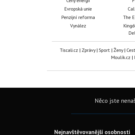
Ceny energií
F
Evropská unie
Cal
Penzijní reforma
The E
Vynález
King
Del
Tiscali.cz
|
Zprávy
|
Sport
|
Ženy
|
Ces
Moulík.cz
|
Něco jste nenaš
Nejnavštěvovanější osobnosti