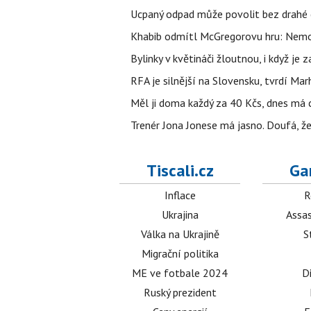
Ucpaný odpad může povolit bez drahé 
Khabib odmítl McGregorovu hru: Nemoh
Bylinky v květináči žloutnou, i když j
RFA je silnější na Slovensku, tvrdí Ma
Měl ji doma každý za 40 Kčs, dnes má 
Trenér Jona Jonese má jasno. Doufá, ž
Tiscali.cz
Ga
Inflace
R
Ukrajina
Assas
Válka na Ukrajině
S
Migrační politika
ME ve fotbale 2024
D
Ruský prezident