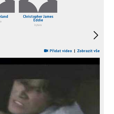
eland
Christopher James
Eddie
ra
kytara
Přidat video
|
Zobrazit vše