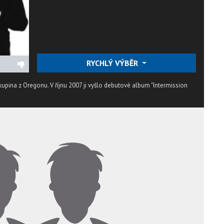
RYCHLÝ VÝBĚR
upina z Oregonu. V říjnu 2007 ji vyšlo debutové album "Intermission