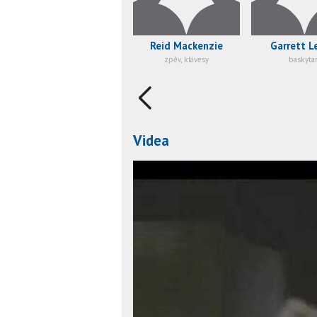
Reid Mackenzie
Garrett L
zpěv, klávesy
baskyta
Videa