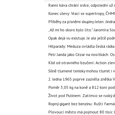
Ranní káva chrání srdce, odpolední už ne
Konec úlevy: Vrací se supertropy, ČHM
Příběhy za písněmi skupiny Jelen: Jin
„Až mi ho skoro bylo líto." Jaromíra 
Opak dejá vu existuje. Je ale ještě podi
Hitparády: Meduza ovládla česká rádia 
Petr Janda jako Cézar na nosítkách: Os
Klid od otravného bzučení: Action zlev
Silně tlumené tenisky mohou tlumit i 
2. ledna 1965 poprvé zazněla znělka Ve
Poměr 3,05 kg na koně a 812 koní pod
Život pod Putinem: Zatímco se ruský di
Ropný gigant bez benzinu: Ruští farmář
Plovoucí město má pojmout 80 tisíc lid