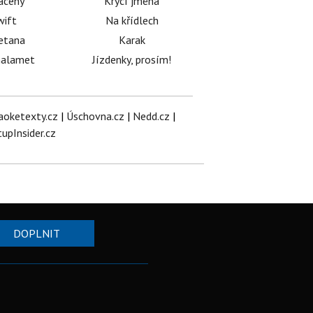
acený
Krycí jména
wift
Na křídlech
etana
Karak
halamet
Jízdenky, prosím!
aoketexty.cz
|
Úschovna.cz
|
Nedd.cz
|
tupInsider.cz
DOPLNIT