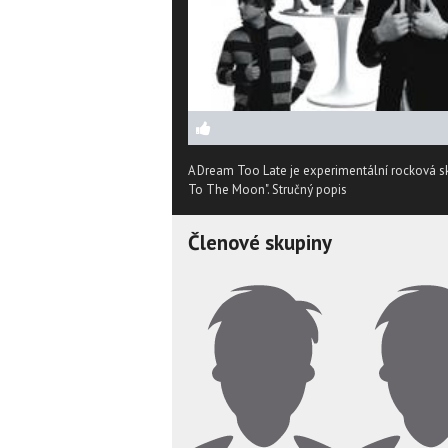
A Dream Too Late je experimentální rocková sk
To The Moon".
Stručný popis
Členové skupiny