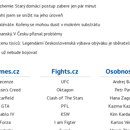
chemie. Starý domácí postup zabere jen pár minut
l jsem se snížit na jeho úroveň
e zaléváte. Kořeny se mohou dusit v mokrém substrátu
rhanský. V Česku přiznal problémy
cenu tisíců: Legendární československá výbava obýváku je sběrate
e už nebude bojovat
mes.cz
Fights.cz
Osobnos
ecenze
UFC
Andrej B
sin's Creed
Oktagon
Petr Pa
tarfield
Clash of The Stars
Hana Zag
GTA
PFL
Kazma Kaz
iablo IV
KSW
Kim Karda
Forza
I am Figter
Karlos V