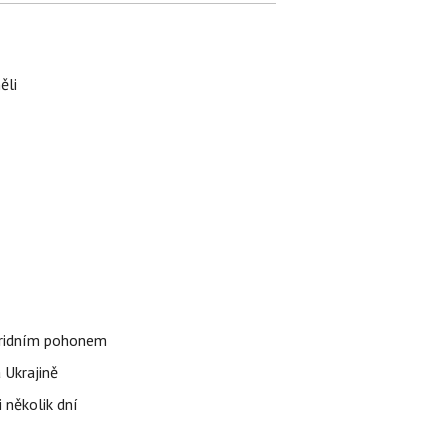
ěli
bridním pohonem
 Ukrajině
 několik dní