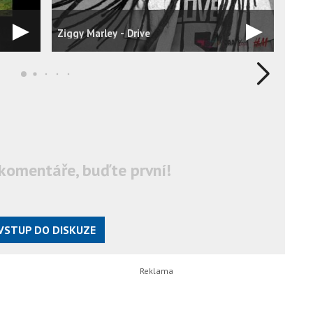
Ever
Ziggy Marley - Drive
Quali
komentáře, buďte první!
VSTUP DO DISKUZE