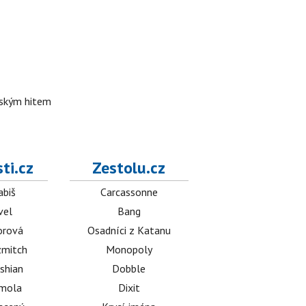
lským hitem
ti.cz
Zestolu.cz
abiš
Carcassonne
vel
Bang
orová
Osadníci z Katanu
mitch
Monopoly
shian
Dobble
émola
Dixit