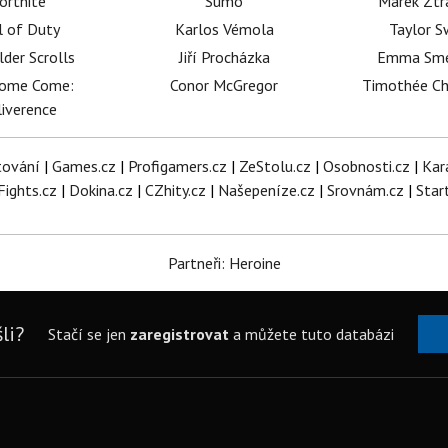
ortnite
Sumó
Marek Ztr
l of Duty
Karlos Vémola
Taylor S
lder Scrolls
Jiří Procházka
Emma Sm
dome Come:
Conor McGregor
Timothée C
iverence
tování
|
Games.cz
|
Profigamers.cz
|
ZeStolu.cz
|
Osobnosti.cz
|
Kar
Fights.cz
|
Dokina.cz
|
CZhity.cz
|
Našepeníze.cz
|
Srovnám.cz
|
Star
Partneři: Heroine
li?
Stačí se jen
zaregistrovat
a můžete tuto databázi