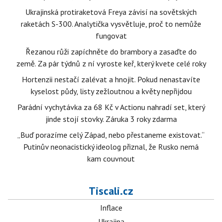
Ukrajinská protiraketová Freya závisí na sovětských
raketách S-300. Analytička vysvětluje, proč to nemůže
fungovat
Řezanou růži zapíchněte do brambory a zasaďte do
země. Za pár týdnů z ní vyroste keř, který kvete celé roky
Hortenzii nestačí zalévat a hnojit. Pokud nenastavíte
kyselost půdy, listy zežloutnou a květy nepřijdou
Parádní vychytávka za 68 Kč v Actionu nahradí set, který
jinde stojí stovky. Záruka 3 roky zdarma
„Buď porazíme celý Západ, nebo přestaneme existovat.“
Putinův neonacistický ideolog přiznal, že Rusko nemá
kam couvnout
Tiscali.cz
Inflace
Ukrajina