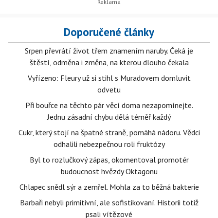
Doporučené články
Srpen převrátí život třem znamením naruby. Čeká je
štěstí, odměna i změna, na kterou dlouho čekala
Vyřízeno: Fleury už si stihl s Muradovem domluvit
odvetu
Při bouřce na těchto pár věcí doma nezapomínejte.
Jednu zásadní chybu dělá téměř každý
Cukr, který stojí na špatné straně, pomáhá nádoru. Vědci
odhalili nebezpečnou roli fruktózy
Byl to rozlučkový zápas, okomentoval promotér
budoucnost hvězdy Oktagonu
Chlapec snědl sýr a zemřel. Mohla za to běžná bakterie
Barbaři nebyli primitivní, ale sofistikovaní. Historii totiž
psali vítězové