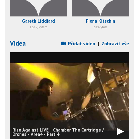
Gareth Liddiard
Fiona Kitschin
zpěv, kytara
baskytara
Videa
Přidat video
|
Zobrazit vše
Rise Against LIVE - Chamber The Cartridge /
Drones - Area4 - Part 4