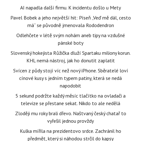
AI napadla další firmu. K incidentu došlo u Mety
Pavel Bobek a jeho největší hit: Píseň „Veď mě dál, cesto
má“ se původně jmenovala Rododendron
Odlehčete v létě svým nohám aneb tipy na vzdušné
pánské boty
Slovenský hokejista Růžička dluží Spartaku miliony korun.
KHL nemá nástroj, jak ho donutit zaplatit
Svícen z půdy stojí víc než nový iPhone. Sběratelé loví
cínové kusy s jedním typem patiny, která se nedá
napodobit
5 sekund podržte každý měsíc tlačítko na ovladači a
televize se přestane sekat. Nikdo to ale nedělá
Zloději mu roky brali dřevo. Naštvaný český chatař to
vyřešil jednou provždy
Kulka mířila na prezidentovo srdce. Zachránil ho
předmět, který si náhodou strčil do kapsy