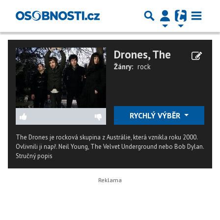
Drones, The
Žánry:
rock
RYCHLÝ VÝBĚR
The Drones je rocková skupina z Austrálie, která vznikla roku 2000.
Ovlivnili ji např. Neil Young, The Velvet Underground nebo Bob Dylan.
Stručný popis