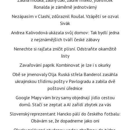
Žádná mouka, žádný cukr, žádné mléko, jídelníček
Ronalda je záměrně jednotvárný
Nezápasím v Clashi, zdůraznil Roušal. Vzápětí se ozval
Sivák
Andrea Kalivodová ukázala svůj domov: Tak bydlí jedna
z nejznámějších tváří české zábavy
Nenechte si rajčata zničit plísní. Odstraňte okamžitě
listy
Zavařování paprik. Kombinovat je lze i s okurky
Obě se jmenovaly Olja. Ruská střela Banderol zasáhla
ukrajinskou třídírnu pošty v Pavlogradu a zabila dvě
poštovní úřednice
Google Mapy vám brzy samy objednají jídlo cestou
domů. Stačí se zeptat a AI zařídí zbytek za vás
Slovenský reprezentant Hancko pálí do českého fotbalu:
Obávám se, že dopadneme jako oni