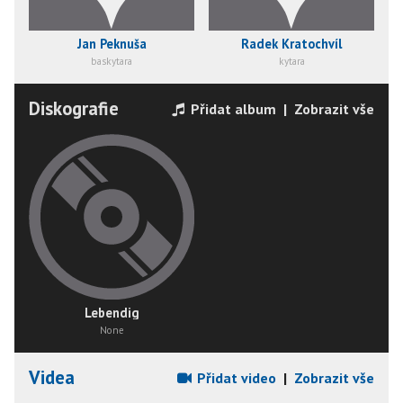
Jan Peknuša
Radek Kratochvíl
baskytara
kytara
Diskografie
Přidat album
|
Zobrazit vše
Lebendig
None
Videa
Přidat video
|
Zobrazit vše