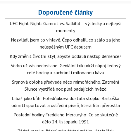
Doporučené články
UFC Fight Night: Gamrot vs. Salkilld – výsledky a nejlepší
momenty
Nezvládl jsem to v hlavě. Čepo odhalil, co stálo za jeho
neúspěšným UFC debutem
Kdy změnit životní styl, abyste oddálili nástup demence?
Vedro už vás nedostane: Geniální trik udrží nápoj ledový
celé hodiny a zachrání i milovanou kávu
Srpnová obloha předvede něco mimořádného. Zatmění
Slunce vystřídá noc plná padajících hvězd
Líbáš jako bůh: Poledňáková dostala stopku, Bartoška
odmítl sportovat a ústřední píseň, která film přerostla
Poslední hodiny Freddieho Mercuryho: Co se skutečně
dělo 24. listopadu 1991