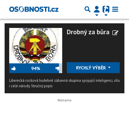
Drobný za bůra
RYCHLÝ VÝBĚR
94%
Liberecká rocková hudebně zábavná skupina spojující inteligenci, sílu
i celé národy.
Stručný popis