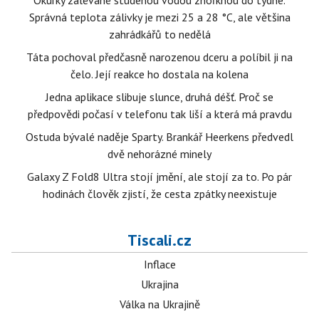
Okurky zalévané studenou vodou zhořknou do týdne.
Správná teplota zálivky je mezi 25 a 28 °C, ale většina
zahrádkářů to nedělá
Táta pochoval předčasně narozenou dceru a políbil ji na
čelo. Její reakce ho dostala na kolena
Jedna aplikace slibuje slunce, druhá déšť. Proč se
předpovědi počasí v telefonu tak liší a která má pravdu
Ostuda bývalé naděje Sparty. Brankář Heerkens předvedl
dvě nehorázné minely
Galaxy Z Fold8 Ultra stojí jmění, ale stojí za to. Po pár
hodinách člověk zjistí, že cesta zpátky neexistuje
Tiscali.cz
Inflace
Ukrajina
Válka na Ukrajině