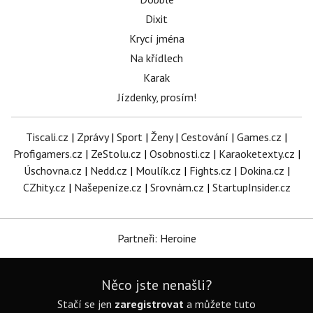
Dixit
Krycí jména
Na křídlech
Karak
Jízdenky, prosím!
Tiscali.cz
|
Zprávy
|
Sport
|
Ženy
|
Cestování
|
Games.cz
|
Profigamers.cz
|
ZeStolu.cz
|
Osobnosti.cz
|
Karaoketexty.cz
|
Úschovna.cz
|
Nedd.cz
|
Moulík.cz
|
Fights.cz
|
Dokina.cz
|
CZhity.cz
|
Našepeníze.cz
|
Srovnám.cz
|
StartupInsider.cz
Partneři: Heroine
Něco jste nenašli?
Stačí se jen
zaregistrovat
a můžete tuto