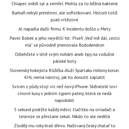
Chlapec snědl sýr a zemřel. Mohla za to běžná bakterie
Barbaři nebyli primitivní, ale sofistikovaní. Historii totiž
psali vítězové
AI napadla další firmu. K incidentu došlo u Mety
Pavel Bobek a jeho největší hit: Píseň „Veď mě dál, cesto
má“ se původně jmenovala Rododendron
Odlehčete v létě svým nohám aneb tipy na vzdušné
pánské boty
Slovenský hokejista Růžička dluží Spartaku miliony korun.
KHL nemá nástroj, jak ho donutit zaplatit
Svícen z půdy stojí víc než nový iPhone. Sběratelé loví
cínové kusy s jedním typem patiny, která se nedá
napodobit
5 sekund podržte každý měsíc tlačítko na ovladači a
televize se přestane sekat. Nikdo to ale nedělá
Zloději mu roky brali dřevo. Naštvaný český chatař to