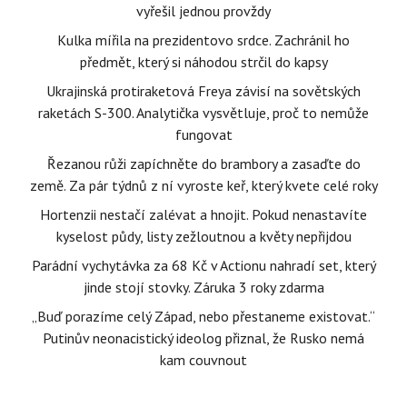
vyřešil jednou provždy
Kulka mířila na prezidentovo srdce. Zachránil ho
předmět, který si náhodou strčil do kapsy
Ukrajinská protiraketová Freya závisí na sovětských
raketách S-300. Analytička vysvětluje, proč to nemůže
fungovat
Řezanou růži zapíchněte do brambory a zasaďte do
země. Za pár týdnů z ní vyroste keř, který kvete celé roky
Hortenzii nestačí zalévat a hnojit. Pokud nenastavíte
kyselost půdy, listy zežloutnou a květy nepřijdou
Parádní vychytávka za 68 Kč v Actionu nahradí set, který
jinde stojí stovky. Záruka 3 roky zdarma
„Buď porazíme celý Západ, nebo přestaneme existovat.“
Putinův neonacistický ideolog přiznal, že Rusko nemá
kam couvnout