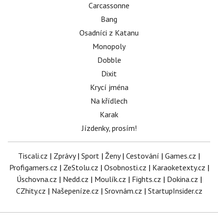
Carcassonne
Bang
Osadníci z Katanu
Monopoly
Dobble
Dixit
Krycí jména
Na křídlech
Karak
Jízdenky, prosím!
Tiscali.cz
|
Zprávy
|
Sport
|
Ženy
|
Cestování
|
Games.cz
|
Profigamers.cz
|
ZeStolu.cz
|
Osobnosti.cz
|
Karaoketexty.cz
|
Úschovna.cz
|
Nedd.cz
|
Moulík.cz
|
Fights.cz
|
Dokina.cz
|
CZhity.cz
|
Našepeníze.cz
|
Srovnám.cz
|
StartupInsider.cz