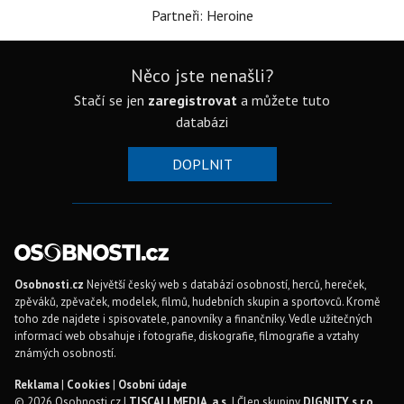
Partneři: Heroine
Něco jste nenašli?
Stačí se jen
zaregistrovat
a můžete tuto
databázi
DOPLNIT
Osobnosti.cz
Největší český web s databází osobností, herců, hereček,
zpěváků, zpěvaček, modelek, filmů, hudebních skupin a sportovců. Kromě
toho zde najdete i spisovatele, panovníky a finančníky. Vedle užitečných
informací web obsahuje i fotografie, diskografie, filmografie a vztahy
známých osobností.
Reklama
|
Cookies
|
Osobní údaje
© 2026 Osobnosti.cz |
TISCALI MEDIA, a.s.
| Člen skupiny
DIGNITY, s.r.o.