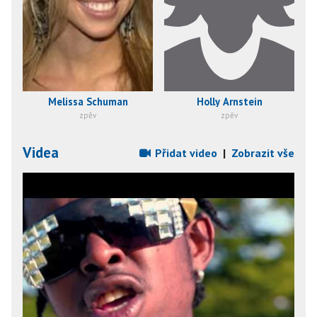
Melissa Schuman
Holly Arnstein
zpěv
zpěv
Videa
Přidat video
|
Zobrazit vše