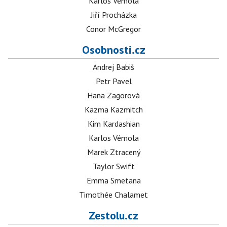
Karlos Vémola
Jiří Procházka
Conor McGregor
Osobnosti.cz
Andrej Babiš
Petr Pavel
Hana Zagorová
Kazma Kazmitch
Kim Kardashian
Karlos Vémola
Marek Ztracený
Taylor Swift
Emma Smetana
Timothée Chalamet
Zestolu.cz