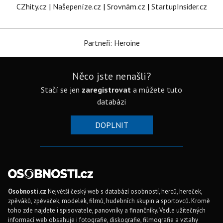
CZhity.cz
|
Našepeníze.cz
|
Srovnám.cz
|
StartupInsider.cz
Partneři: Heroine
Něco jste nenašli?
Stačí se jen
zaregistrovat
a můžete tuto
databázi
DOPLNIT
Osobnosti.cz
Největší český web s databází osobností, herců, hereček,
zpěváků, zpěvaček, modelek, filmů, hudebních skupin a sportovců. Kromě
toho zde najdete i spisovatele, panovníky a finančníky. Vedle užitečných
informací web obsahuje i fotografie, diskografie, filmografie a vztahy