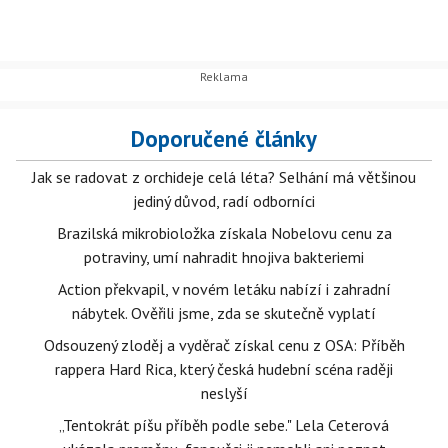
Doporučené články
Jak se radovat z orchideje celá léta? Selhání má většinou
jediný důvod, radí odborníci
Brazilská mikrobioložka získala Nobelovu cenu za
potraviny, umí nahradit hnojiva bakteriemi
Action překvapil, v novém letáku nabízí i zahradní
nábytek. Ověřili jsme, zda se skutečně vyplatí
Odsouzený zloděj a vyděrač získal cenu z OSA: Příběh
rappera Hard Rica, který česká hudební scéna raději
neslyší
„Tentokrát píšu příběh podle sebe." Lela Ceterová