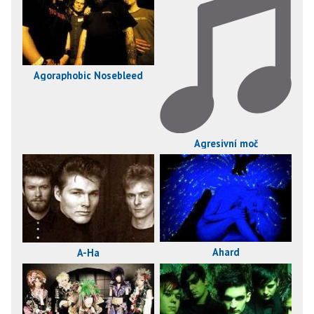
Agoraphobic Nosebleed
Agresivní moč
Ahard
A-Ha