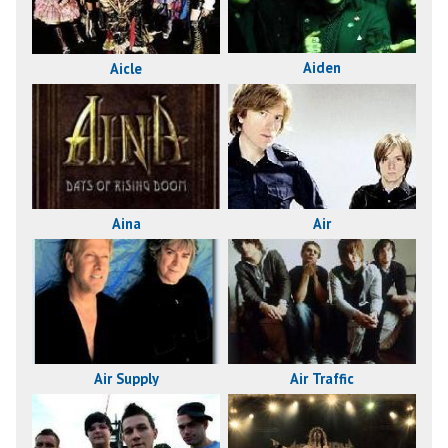
Aiden
Aicle
Aina
Air
Air Traffic
Air Supply