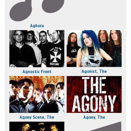
Aghora
Agonist, The
Agnostic Front
Agony Scene, The
Agony, The