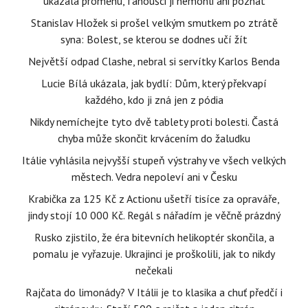
ukázala proměnu, fanoušci ji nemohli ani poznat
Stanislav Hložek si prošel velkým smutkem po ztrátě
syna: Bolest, se kterou se dodnes učí žít
Největší odpad Clashe, nebral si servítky Karlos Benda
Lucie Bílá ukázala, jak bydlí: Dům, který překvapí
každého, kdo ji zná jen z pódia
Nikdy nemíchejte tyto dvě tablety proti bolesti. Častá
chyba může skončit krvácením do žaludku
Itálie vyhlásila nejvyšší stupeň výstrahy ve všech velkých
městech. Vedra nepoleví ani v Česku
Krabička za 125 Kč z Actionu ušetří tisíce za opraváře,
jindy stojí 10 000 Kč. Regál s nářadím je věčně prázdný
Rusko zjistilo, že éra bitevních helikoptér skončila, a
pomalu je vyřazuje. Ukrajinci je proškolili, jak to nikdy
nečekali
Rajčata do limonády? V Itálii je to klasika a chuť předčí i