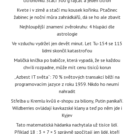
citrónovku. Stačí 500 g rajčat a jeden citrón
Kvete i v zimě a stačí mu kousek kořínku. Ptačinec
žabinec je noční můra zahrádkářů, dá se ho ale zbavit
Nejhloupější znamení zvěrokruhu: 4 hlupáci dle
astrologie
Ve vzduchu vydržel jen devět minut. Let Tu-154 se 115
lidmi skončil katastrofou
Maličká knížka po babičce, která vypadá, že se každou
chvíli rozpadne, může mít cenu tisíců korun
„Azbest IT světa“: 70 % světových transakcí běží na
programovacím jazyce z roku 1959. Nikdo ho neumí
nahradit
Střelba u Kremlu kvůli e-shopu za biliony, Putin panikaří.
Wildberries ovládají kavkazské klany a teď po něm jde i
Kyjev
Tato matematická hádanka nachytala už tisíce lidí.
Příklad 18 : 3 + 7 × 5 správně spočítají jen lidé, kteří