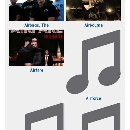
Airbags, The
Airbourne
Airfare
Airforce