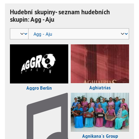
Hudební skupiny- seznam hudebních
skupin: Agg - Aju
Aghiatrias
Aggro Berlin
Agnikana´s Group