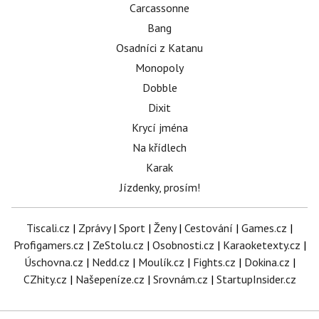
Carcassonne
Bang
Osadníci z Katanu
Monopoly
Dobble
Dixit
Krycí jména
Na křídlech
Karak
Jízdenky, prosím!
Tiscali.cz
|
Zprávy
|
Sport
|
Ženy
|
Cestování
|
Games.cz
|
Profigamers.cz
|
ZeStolu.cz
|
Osobnosti.cz
|
Karaoketexty.cz
|
Úschovna.cz
|
Nedd.cz
|
Moulík.cz
|
Fights.cz
|
Dokina.cz
|
CZhity.cz
|
Našepeníze.cz
|
Srovnám.cz
|
StartupInsider.cz