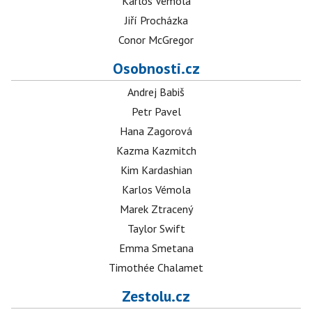
Karlos Vémola
Jiří Procházka
Conor McGregor
Osobnosti.cz
Andrej Babiš
Petr Pavel
Hana Zagorová
Kazma Kazmitch
Kim Kardashian
Karlos Vémola
Marek Ztracený
Taylor Swift
Emma Smetana
Timothée Chalamet
Zestolu.cz