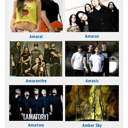
Amaran
Amaral
Amaranthe
Amasic
Amatory
Amber Sky