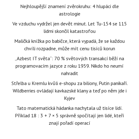
Nejhloupější znamení zvěrokruhu: 4 hlupáci dle
astrologie
Ve vzduchu vydržel jen devět minut. Let Tu-154 se 115
lidmi skončil katastrofou
Maličká knížka po babičce, která vypadá, že se každou
chvíli rozpadne, může mít cenu tisíců korun
„Azbest IT světa“: 70 % světových transakcí běží na
programovacím jazyce z roku 1959. Nikdo ho neumí
nahradit
Střelba u Kremlu kvůli e-shopu za biliony, Putin panikaří.
Wildberries ovládají kavkazské klany a teď po něm jde i
Kyjev
Tato matematická hádanka nachytala už tisíce lidí.
Příklad 18 : 3 + 7 × 5 správně spočítají jen lidé, kteří
znají pořadí operací