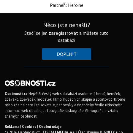
Partneři: Heroine
Něco jste nenašli?
Stačí se jen
zaregistrovat
a můžete tuto
databázi
DOPLNIT
Osobnosti.cz
Největší český web s databází osobností, herců, hereček,
zpěváků, zpěvaček, modelek, filmů, hudebních skupin a sportovců. Kromě
toho zde najdete i spisovatele, panovníky a finančníky. Vedle užitečných
informací web obsahuje i fotografie, diskografie, filmografie a vztahy
známých osobností.
Reklama
|
Cookies
|
Osobní údaje
© 2026 Osobnosti.cz |
TISCALI MEDIA, a.s.
| Člen skupiny
DIGNITY, s.r.o.