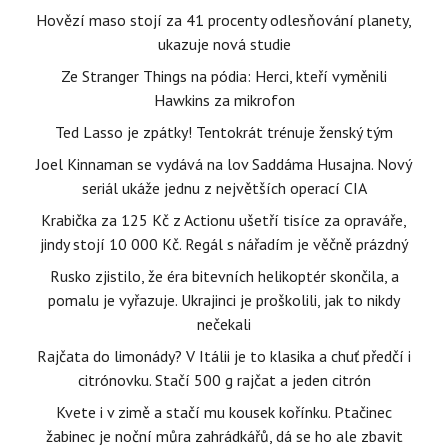
Hovězí maso stojí za 41 procenty odlesňování planety,
ukazuje nová studie
Ze Stranger Things na pódia: Herci, kteří vyměnili
Hawkins za mikrofon
Ted Lasso je zpátky! Tentokrát trénuje ženský tým
Joel Kinnaman se vydává na lov Saddáma Husajna. Nový
seriál ukáže jednu z největších operací CIA
Krabička za 125 Kč z Actionu ušetří tisíce za opraváře,
jindy stojí 10 000 Kč. Regál s nářadím je věčně prázdný
Rusko zjistilo, že éra bitevních helikoptér skončila, a
pomalu je vyřazuje. Ukrajinci je proškolili, jak to nikdy
nečekali
Rajčata do limonády? V Itálii je to klasika a chuť předčí i
citrónovku. Stačí 500 g rajčat a jeden citrón
Kvete i v zimě a stačí mu kousek kořínku. Ptačinec
žabinec je noční můra zahrádkářů, dá se ho ale zbavit