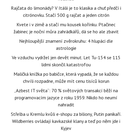
Rajčata do limonády? V Itálii je to klasika a chuť předčí i
citrónovku. Stačí 500 g rajčat a jeden citrón
Kvete i v zimě a stačí mu kousek kořínku. Ptačinec
žabinec je noční můra zahrádkářů, dá se ho ale zbavit
Nejhloupější znamení zvěrokruhu: 4 hlupáci dle
astrologie
Ve vzduchu vydržel jen devět minut. Let Tu-154 se 115
lidmi skončil katastrofou
Maličká knížka po babičce, která vypadá, že se každou
chvíli rozpadne, může mít cenu tisíců korun
„Azbest IT světa“: 70 % světových transakcí běží na
programovacím jazyce z roku 1959. Nikdo ho neumí
nahradit
Střelba u Kremlu kvůli e-shopu za biliony, Putin panikaří.
Wildberries ovládají kavkazské klany a teď po něm jde i
Kyjev