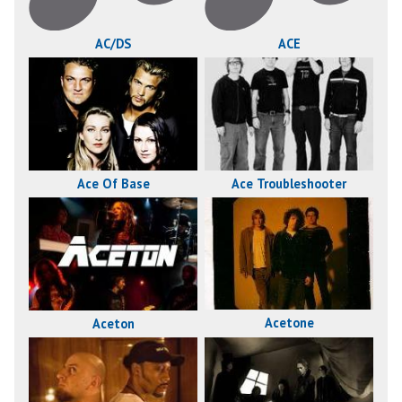
AC/DS
ACE
Ace Of Base
Ace Troubleshooter
Acetone
Aceton