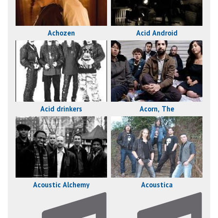
Acid Android
Achozen
Acid drinkers
Acorn, The
Acoustica
Acoustic Alchemy