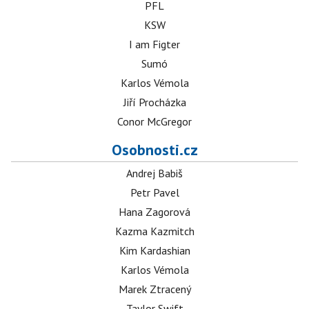
PFL
KSW
I am Figter
Sumó
Karlos Vémola
Jiří Procházka
Conor McGregor
Osobnosti.cz
Andrej Babiš
Petr Pavel
Hana Zagorová
Kazma Kazmitch
Kim Kardashian
Karlos Vémola
Marek Ztracený
Taylor Swift