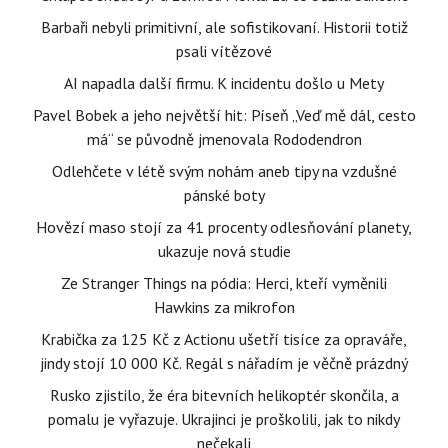
Barbaři nebyli primitivní, ale sofistikovaní. Historii totiž
psali vítězové
AI napadla další firmu. K incidentu došlo u Mety
Pavel Bobek a jeho největší hit: Píseň „Veď mě dál, cesto
má“ se původně jmenovala Rododendron
Odlehčete v létě svým nohám aneb tipy na vzdušné
pánské boty
Hovězí maso stojí za 41 procenty odlesňování planety,
ukazuje nová studie
Ze Stranger Things na pódia: Herci, kteří vyměnili
Hawkins za mikrofon
Krabička za 125 Kč z Actionu ušetří tisíce za opraváře,
jindy stojí 10 000 Kč. Regál s nářadím je věčně prázdný
Rusko zjistilo, že éra bitevních helikoptér skončila, a
pomalu je vyřazuje. Ukrajinci je proškolili, jak to nikdy
nečekali