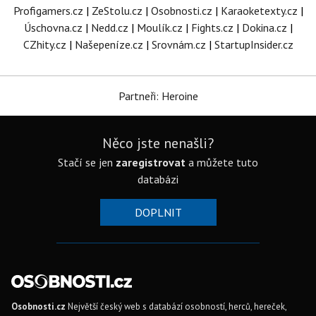
Profigamers.cz
|
ZeStolu.cz
|
Osobnosti.cz
|
Karaoketexty.cz
|
Úschovna.cz
|
Nedd.cz
|
Moulík.cz
|
Fights.cz
|
Dokina.cz
|
CZhity.cz
|
Našepeníze.cz
|
Srovnám.cz
|
StartupInsider.cz
Partneři: Heroine
Něco jste nenašli?
Stačí se jen
zaregistrovat
a můžete tuto
databázi
DOPLNIT
Osobnosti.cz
Největší český web s databází osobností, herců, hereček,