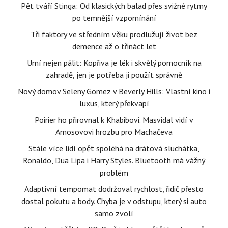
Pět tváří Stinga: Od klasických balad přes svižné rytmy
po temnější vzpomínání
Tři faktory ve středním věku prodlužují život bez
demence až o třináct let
Umí nejen pálit: Kopřiva je lék i skvělý pomocník na
zahradě, jen je potřeba ji použít správně
Nový domov Seleny Gomez v Beverly Hills: Vlastní kino i
luxus, který překvapí
Poirier ho přirovnal k Khabibovi. Masvidal vidí v
Amosovovi hrozbu pro Machačeva
Stále více lidí opět spoléhá na drátová sluchátka,
Ronaldo, Dua Lipa i Harry Styles. Bluetooth má vážný
problém
Adaptivní tempomat dodržoval rychlost, řidič přesto
dostal pokutu a body. Chyba je v odstupu, který si auto
samo zvolí