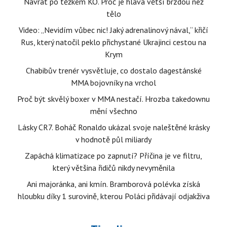
Návrat po těžkém KO. Proč je hlava větší brzdou než
tělo
Video: „Nevidím vůbec nic! Jaký adrenalinový nával,“ křičí
Rus, který natočil peklo přichystané Ukrajinci cestou na
Krym
Chabibův trenér vysvětluje, co dostalo dagestánské
MMA bojovníky na vrchol
Proč být skvělý boxer v MMA nestačí. Hrozba takedownu
mění všechno
Lásky CR7. Boháč Ronaldo ukázal svoje naleštěné krásky
v hodnotě půl miliardy
Zapáchá klimatizace po zapnutí? Příčina je ve filtru,
který většina řidičů nikdy nevyměnila
Ani majoránka, ani kmín. Bramborová polévka získá
hloubku díky 1 surovině, kterou Poláci přidávají odjakživa