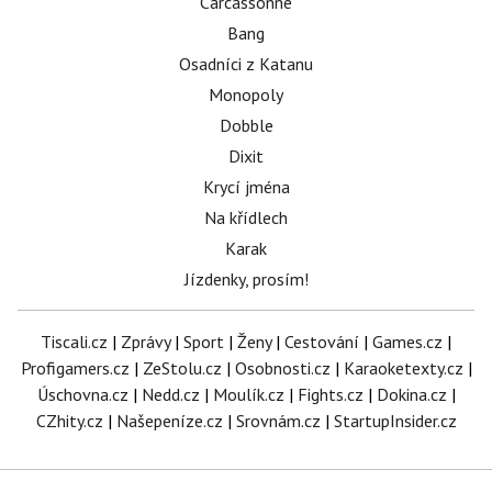
Carcassonne
Bang
Osadníci z Katanu
Monopoly
Dobble
Dixit
Krycí jména
Na křídlech
Karak
Jízdenky, prosím!
Tiscali.cz
|
Zprávy
|
Sport
|
Ženy
|
Cestování
|
Games.cz
|
Profigamers.cz
|
ZeStolu.cz
|
Osobnosti.cz
|
Karaoketexty.cz
|
Úschovna.cz
|
Nedd.cz
|
Moulík.cz
|
Fights.cz
|
Dokina.cz
|
CZhity.cz
|
Našepeníze.cz
|
Srovnám.cz
|
StartupInsider.cz