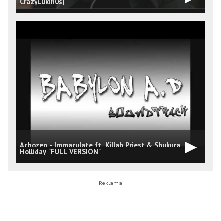
CrazyLukin0s)
Achozen - Immaculate ft. Killah Priest & Shukura
a
Holliday "FULL VERSION"