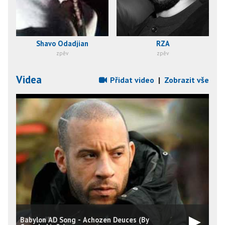
Shavo Odadjian
RZA
zpěv
zpěv
Videa
Přidat video
|
Zobrazit vše
Babylon AD Song - Achozen Deuces (By