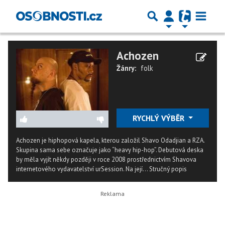
Achozen
Žánry:
folk
RYCHLÝ VÝBĚR
Achozen je hiphopová kapela, kterou založil Shavo Odadjian a RZA.
Skupina sama sebe označuje jako “heavy hip-hop”. Debutová deska
by měla vyjít někdy později v roce 2008 prostřednictvím Shavova
internetového vydavatelství urSession. Na její...
Stručný popis