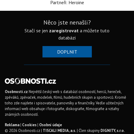
Partneři: Heroine
Něco jste nenašli?
Stačí se jen
zaregistrovat
a můžete tuto
databázi
DOPLNIT
Osobnosti.cz
Největší český web s databází osobností, herců, hereček,
zpěváků, zpěvaček, modelek, filmů, hudebních skupin a sportovců. Kromě
toho zde najdete i spisovatele, panovníky a finančníky. Vedle užitečných
informací web obsahuje i fotografie, diskografie, filmografie a vztahy
známých osobností.
Reklama
|
Cookies
|
Osobní údaje
© 2026 Osobnosti.cz |
TISCALI MEDIA, a.s.
| Člen skupiny
DIGNITY, s.r.o.