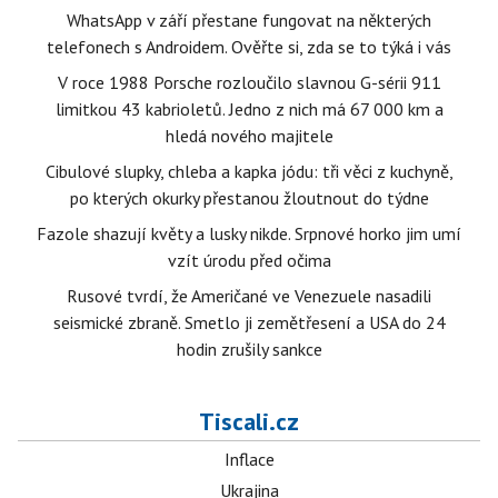
WhatsApp v září přestane fungovat na některých
telefonech s Androidem. Ověřte si, zda se to týká i vás
V roce 1988 Porsche rozloučilo slavnou G-sérii 911
limitkou 43 kabrioletů. Jedno z nich má 67 000 km a
hledá nového majitele
Cibulové slupky, chleba a kapka jódu: tři věci z kuchyně,
po kterých okurky přestanou žloutnout do týdne
Fazole shazují květy a lusky nikde. Srpnové horko jim umí
vzít úrodu před očima
Rusové tvrdí, že Američané ve Venezuele nasadili
seismické zbraně. Smetlo ji zemětřesení a USA do 24
hodin zrušily sankce
Tiscali.cz
Inflace
Ukrajina