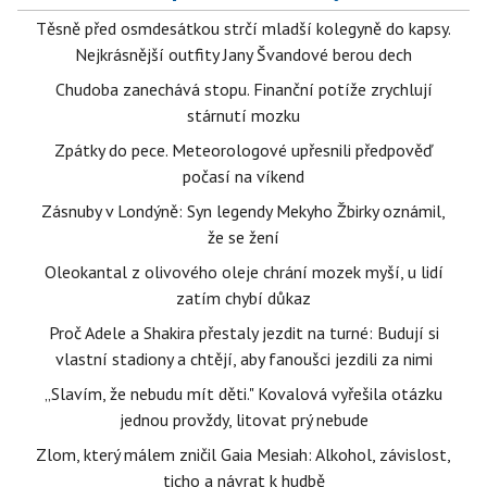
Těsně před osmdesátkou strčí mladší kolegyně do kapsy.
Nejkrásnější outfity Jany Švandové berou dech
Chudoba zanechává stopu. Finanční potíže zrychlují
stárnutí mozku
Zpátky do pece. Meteorologové upřesnili předpověď
počasí na víkend
Zásnuby v Londýně: Syn legendy Mekyho Žbirky oznámil,
že se žení
Oleokantal z olivového oleje chrání mozek myší, u lidí
zatím chybí důkaz
Proč Adele a Shakira přestaly jezdit na turné: Budují si
vlastní stadiony a chtějí, aby fanoušci jezdili za nimi
„Slavím, že nebudu mít děti." Kovalová vyřešila otázku
jednou provždy, litovat prý nebude
Zlom, který málem zničil Gaia Mesiah: Alkohol, závislost,
ticho a návrat k hudbě