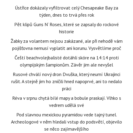
Ústřice dokázaly vyfiltrovat celý Chesapeake Bay za
týden, dnes to trvá přes rok
Pět klipů Guns N‘ Roses, které se zapsaly do rockové
historie
Žabky za volantem nejsou zakázané, ale při nehodě vám
pojišťovna nemusí vyplatit ani korunu. Vysvětlíme proč
Čeští beachvolejbalisté dotáhli skóre na 14:14 proti
olympijským šampionům. Závěr jim ale nevyšel
Rusové chválí nový dron Dvuška, který neumí Ukrajinci
rušit. A stejně jim ho zničili hned napoprvé, ani to nedalo
práci
Réva v srpnu chytá bílé mapy a bobule praskají. Vlhko s
vedrem udělá své
Pod slavnou mexickou pyramidou vede tajný tunel.
Archeologové v něm hledali vstup do podsvětí, objevilo
se něco zajímavějšího