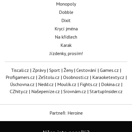
Monopoly
Dobble
Dixit
Krycí jména
Na křídlech
Karak
Jízdenky, prosím!
Tiscali.cz
|
Zprávy
|
Sport
|
Ženy
|
Cestování
|
Games.cz
|
Profigamers.cz
|
ZeStolu.cz
|
Osobnosti.cz
|
Karaoketexty.cz
|
Úschovna.cz
|
Nedd.cz
|
Moulík.cz
|
Fights.cz
|
Dokina.cz
|
CZhity.cz
|
Našepeníze.cz
|
Srovnám.cz
|
StartupInsider.cz
Partneři: Heroine