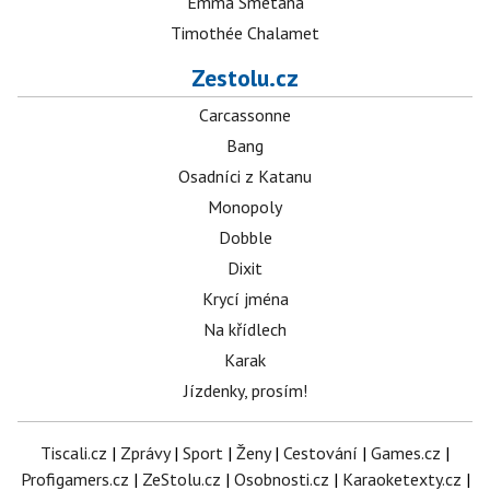
Emma Smetana
Timothée Chalamet
Zestolu.cz
Carcassonne
Bang
Osadníci z Katanu
Monopoly
Dobble
Dixit
Krycí jména
Na křídlech
Karak
Jízdenky, prosím!
Tiscali.cz
|
Zprávy
|
Sport
|
Ženy
|
Cestování
|
Games.cz
|
Profigamers.cz
|
ZeStolu.cz
|
Osobnosti.cz
|
Karaoketexty.cz
|