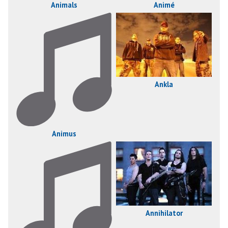
Animals
Animé
Ankla
Animus
Annihilator