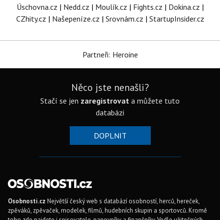
Úschovna.cz
|
Nedd.cz
|
Moulík.cz
|
Fights.cz
|
Dokina.cz
|
CZhity.cz
|
Našepeníze.cz
|
Srovnám.cz
|
StartupInsider.cz
Partneři: Heroine
Něco jste nenašli?
Stačí se jen
zaregistrovat
a můžete tuto
databázi
DOPLNIT
Osobnosti.cz
Největší český web s databází osobností, herců, hereček,
zpěváků, zpěvaček, modelek, filmů, hudebních skupin a sportovců. Kromě
toho zde najdete i spisovatele, panovníky a finančníky. Vedle užitečných