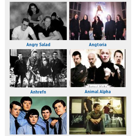
Angry Salad
Angtoria
Animal Alpha
Anhrefn