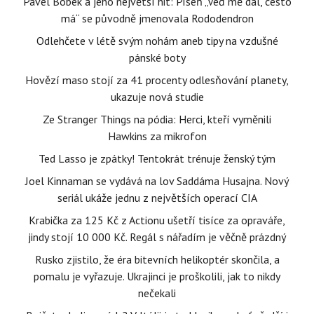
Pavel Bobek a jeho největší hit: Píseň „Veď mě dál, cesto
má“ se původně jmenovala Rododendron
Odlehčete v létě svým nohám aneb tipy na vzdušné
pánské boty
Hovězí maso stojí za 41 procenty odlesňování planety,
ukazuje nová studie
Ze Stranger Things na pódia: Herci, kteří vyměnili
Hawkins za mikrofon
Ted Lasso je zpátky! Tentokrát trénuje ženský tým
Joel Kinnaman se vydává na lov Saddáma Husajna. Nový
seriál ukáže jednu z největších operací CIA
Krabička za 125 Kč z Actionu ušetří tisíce za opraváře,
jindy stojí 10 000 Kč. Regál s nářadím je věčně prázdný
Rusko zjistilo, že éra bitevních helikoptér skončila, a
pomalu je vyřazuje. Ukrajinci je proškolili, jak to nikdy
nečekali