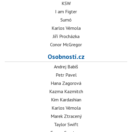
KSW
I am Figter
Sumó
Karlos Vémola
Jiří Procházka
Conor McGregor
Osobnosti.cz
Andrej Babiš
Petr Pavel
Hana Zagorová
Kazma Kazmitch
Kim Kardashian
Karlos Vémola
Marek Ztracený
Taylor Swift