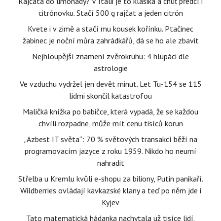
Rajčata do limonády? V Itálii je to klasika a chuť předčí i
citrónovku. Stačí 500 g rajčat a jeden citrón
Kvete i v zimě a stačí mu kousek kořínku. Ptačinec
žabinec je noční můra zahrádkářů, dá se ho ale zbavit
Nejhloupější znamení zvěrokruhu: 4 hlupáci dle
astrologie
Ve vzduchu vydržel jen devět minut. Let Tu-154 se 115
lidmi skončil katastrofou
Maličká knížka po babičce, která vypadá, že se každou
chvíli rozpadne, může mít cenu tisíců korun
„Azbest IT světa“: 70 % světových transakcí běží na
programovacím jazyce z roku 1959. Nikdo ho neumí
nahradit
Střelba u Kremlu kvůli e-shopu za biliony, Putin panikaří.
Wildberries ovládají kavkazské klany a teď po něm jde i
Kyjev
Tato matematická hádanka nachytala už tisíce lidí.