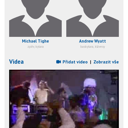
Michael Tighe
Andrew Wyatt
zpěv, kytara
baskytara, klávesy
Videa
Přidat video
|
Zobrazit vše