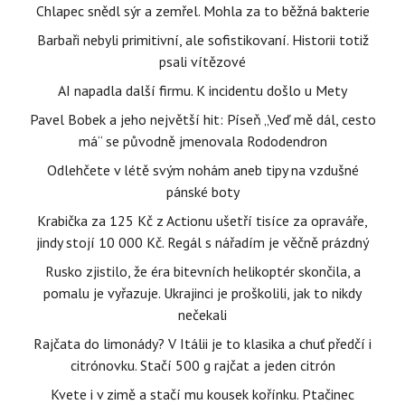
Chlapec snědl sýr a zemřel. Mohla za to běžná bakterie
Barbaři nebyli primitivní, ale sofistikovaní. Historii totiž
psali vítězové
AI napadla další firmu. K incidentu došlo u Mety
Pavel Bobek a jeho největší hit: Píseň „Veď mě dál, cesto
má“ se původně jmenovala Rododendron
Odlehčete v létě svým nohám aneb tipy na vzdušné
pánské boty
Krabička za 125 Kč z Actionu ušetří tisíce za opraváře,
jindy stojí 10 000 Kč. Regál s nářadím je věčně prázdný
Rusko zjistilo, že éra bitevních helikoptér skončila, a
pomalu je vyřazuje. Ukrajinci je proškolili, jak to nikdy
nečekali
Rajčata do limonády? V Itálii je to klasika a chuť předčí i
citrónovku. Stačí 500 g rajčat a jeden citrón
Kvete i v zimě a stačí mu kousek kořínku. Ptačinec