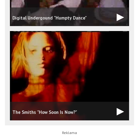
Digital Undergound "Humpty Dance"
The Smiths "How Soon Is Now?"
I