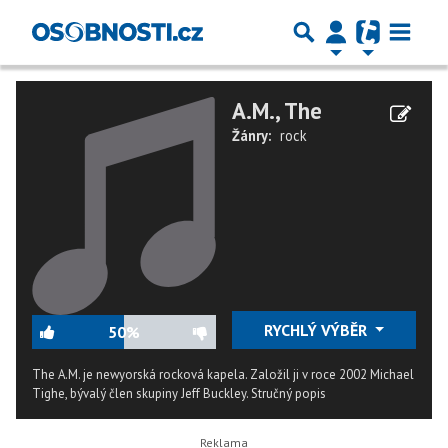
A.M., The
Žánry:
rock
RYCHLÝ VÝBĚR
50%
The A.M. je newyorská rocková kapela. Založil ji v roce 2002 Michael
Tighe, bývalý člen skupiny Jeff Buckley.
Stručný popis