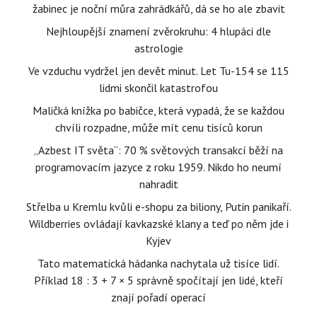
žabinec je noční můra zahrádkářů, dá se ho ale zbavit
Nejhloupější znamení zvěrokruhu: 4 hlupáci dle
astrologie
Ve vzduchu vydržel jen devět minut. Let Tu-154 se 115
lidmi skončil katastrofou
Maličká knížka po babičce, která vypadá, že se každou
chvíli rozpadne, může mít cenu tisíců korun
„Azbest IT světa“: 70 % světových transakcí běží na
programovacím jazyce z roku 1959. Nikdo ho neumí
nahradit
Střelba u Kremlu kvůli e-shopu za biliony, Putin panikaří.
Wildberries ovládají kavkazské klany a teď po něm jde i
Kyjev
Tato matematická hádanka nachytala už tisíce lidí.
Příklad 18 : 3 + 7 × 5 správně spočítají jen lidé, kteří
znají pořadí operací