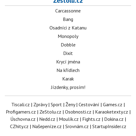
Zestolu.cz
Carcassonne
Bang
Osadníci z Katanu
Monopoly
Dobble
Dixit
Krycí jména
Na křídlech
Karak
Jízdenky, prosím!
Tiscali.cz
|
Zprávy
|
Sport
|
Ženy
|
Cestování
|
Games.cz
|
Profigamers.cz
|
ZeStolu.cz
|
Osobnosti.cz
|
Karaoketexty.cz
|
Úschovna.cz
|
Nedd.cz
|
Moulík.cz
|
Fights.cz
|
Dokina.cz
|
CZhity.cz
|
Našepeníze.cz
|
Srovnám.cz
|
StartupInsider.cz