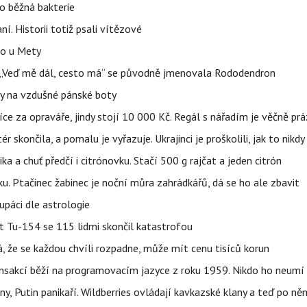
o běžná bakterie
aní. Historii totiž psali vítězové
lo u Mety
eň „Veď mě dál, cesto má“ se původně jmenovala Rododendron
y na vzdušné pánské boty
íce za opraváře, jindy stojí 10 000 Kč. Regál s nářadím je věčně pr
ér skončila, a pomalu je vyřazuje. Ukrajinci je proškolili, jak to nikdy
ika a chuť předčí i citrónovku. Stačí 500 g rajčat a jeden citrón
ku. Ptačinec žabinec je noční můra zahrádkářů, dá se ho ale zbavit
upáci dle astrologie
et Tu-154 se 115 lidmi skončil katastrofou
á, že se každou chvíli rozpadne, může mít cenu tisíců korun
nsakcí běží na programovacím jazyce z roku 1959. Nikdo ho neumí 
ny, Putin panikaří. Wildberries ovládají kavkazské klany a teď po něm