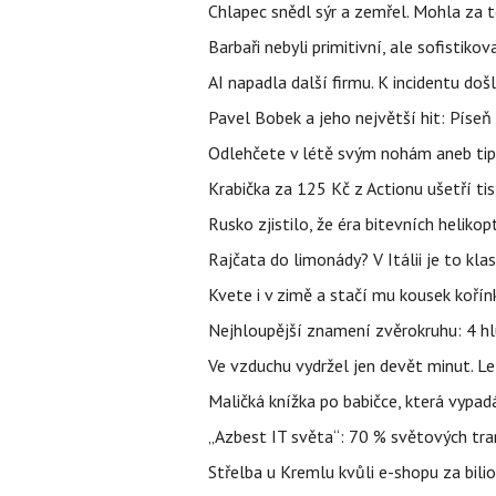
Chlapec snědl sýr a zemřel. Mohla za t
Barbaři nebyli primitivní, ale sofistikov
AI napadla další firmu. K incidentu doš
Pavel Bobek a jeho největší hit: Pís
Odlehčete v létě svým nohám aneb tip
Krabička za 125 Kč z Actionu ušetří tis
Rusko zjistilo, že éra bitevních helikopt
Rajčata do limonády? V Itálii je to klas
Kvete i v zimě a stačí mu kousek kořín
Nejhloupější znamení zvěrokruhu: 4 hl
Ve vzduchu vydržel jen devět minut. L
Maličká knížka po babičce, která vypad
„Azbest IT světa“: 70 % světových tra
Střelba u Kremlu kvůli e-shopu za bilio