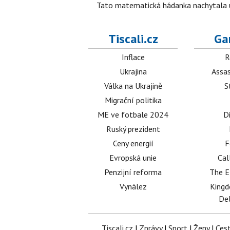
Tato matematická hádanka nachytala už t
Tiscali.cz
Ga
Inflace
R
Ukrajina
Assas
Válka na Ukrajině
S
Migrační politika
ME ve fotbale 2024
D
Ruský prezident
Ceny energií
F
Evropská unie
Cal
Penzijní reforma
The E
Vynález
King
Del
Tiscali.cz
|
Zprávy
|
Sport
|
Ženy
|
Ces