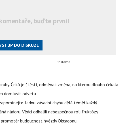
komentáře, buďte první!
VSTUP DO DISKUZE
ruby. Čeká je štěstí, odměna i změna, na kterou dlouho čekala
vem domluvit odvetu
zapomínejte. Jednu zásadní chybu dělá téměř každý
áhá nádoru. Vědci odhalili nebezpečnou roli fruktózy
l promotér budoucnost hvězdy Oktagonu