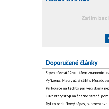
Zatím bez 
Doporučené články
Srpen převrátí život třem znamením na
Vyřízeno: Fleury už si stihl s Murado
Při bouřce na těchto pár věcí doma ne
Cukr, který stojí na špatné straně, pom
Byl to rozlučkový zápas, okomentova