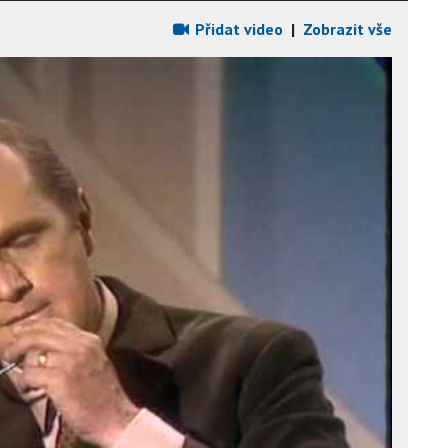
Přidat video
|
Zobrazit vše