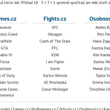
isíce lidí. Příklad 18 : 3 + 7 × 5 správně spočítají jen lidé, kteří 
mes.cz
Fights.cz
Osobnos
ecenze
UFC
Andrej B
sin's Creed
Oktagon
Petr Pa
tarfield
Clash of The Stars
Hana Zag
GTA
PFL
Kazma Kaz
iablo IV
KSW
Kim Karda
Forza
I am Figter
Karlos V
ortnite
Sumó
Marek Ztr
l of Duty
Karlos Vémola
Taylor S
lder Scrolls
Jiří Procházka
Emma Sm
dome Come:
Conor McGregor
Timothée C
iverence
tování
|
Games.cz
|
Profigamers.cz
|
ZeStolu.cz
|
Osobnosti.cz
|
Kar