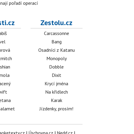
znají pořadí operací
ti.cz
Zestolu.cz
abiš
Carcassonne
vel
Bang
orová
Osadníci z Katanu
mitch
Monopoly
shian
Dobble
émola
Dixit
acený
Krycí jména
wift
Na křídlech
etana
Karak
halamet
Jízdenky, prosím!
aoketexty.cz
|
Úschovna.cz
|
Nedd.cz
|