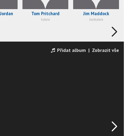
 Jordan
Tom Pritchard
Jim Maddock
kytara
baskytara
Přidat album
|
Zobrazit vše