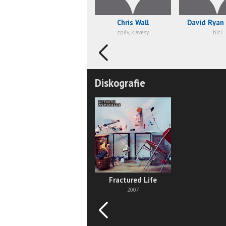
Chris Wall
David Ryan
zpěv, klávesy
bicí
Diskografie
Fractured Life
2007