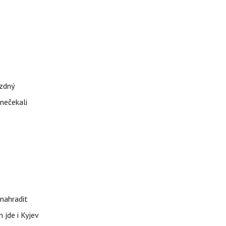
ázdný
 nečekali
nahradit
 jde i Kyjev