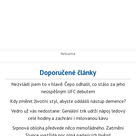
Doporučené články
Nezvládl jsem to v hlavě. Čepo odhalil, co stálo za jeho
neúspěšným UFC debutem
Kdy změnit životní styl, abyste oddálili nástup demence?
Vedro už vás nedostane: Geniální trik udrží nápoj ledový
celé hodiny a zachrání i milovanou kávu
Srpnová obloha předvede něco mimořádného. Zatmění
Slunce vystřídá noc plná padajících hvězd