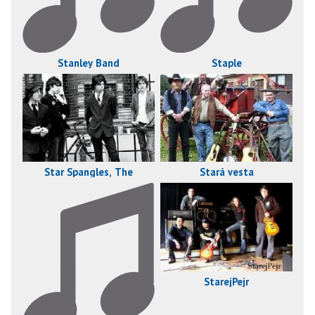
Stanley Band
Staple
Star Spangles, The
Stará vesta
StarejPejr