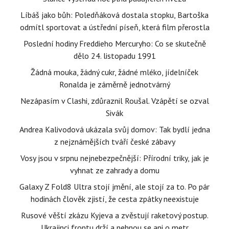
Líbáš jako bůh: Poledňáková dostala stopku, Bartoška
odmítl sportovat a ústřední píseň, která film přerostla
Poslední hodiny Freddieho Mercuryho: Co se skutečně
dělo 24. listopadu 1991
Žádná mouka, žádný cukr, žádné mléko, jídelníček
Ronalda je záměrně jednotvárný
Nezápasím v Clashi, zdůraznil Roušal. Vzápětí se ozval
Sivák
Andrea Kalivodová ukázala svůj domov: Tak bydlí jedna
z nejznámějších tváří české zábavy
Vosy jsou v srpnu nejnebezpečnější: Přírodní triky, jak je
vyhnat ze zahrady a domu
Galaxy Z Fold8 Ultra stojí jmění, ale stojí za to. Po pár
hodinách člověk zjistí, že cesta zpátky neexistuje
Rusové věští zkázu Kyjeva a zvěstují raketový postup.
Ukrajinci frontu drží a nehnou se ani o metr