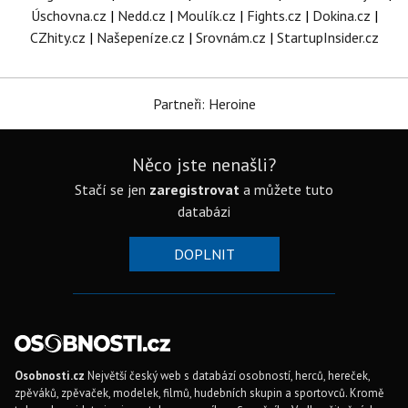
Úschovna.cz
|
Nedd.cz
|
Moulík.cz
|
Fights.cz
|
Dokina.cz
|
CZhity.cz
|
Našepeníze.cz
|
Srovnám.cz
|
StartupInsider.cz
Partneři: Heroine
Něco jste nenašli?
Stačí se jen
zaregistrovat
a můžete tuto
databázi
DOPLNIT
Osobnosti.cz
Největší český web s databází osobností, herců, hereček,
zpěváků, zpěvaček, modelek, filmů, hudebních skupin a sportovců. Kromě