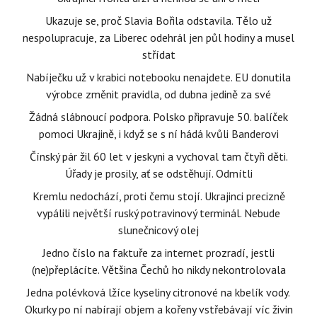
Ukazuje se, proč Slavia Bořila odstavila. Tělo už
nespolupracuje, za Liberec odehrál jen půl hodiny a musel
střídat
Nabíječku už v krabici notebooku nenajdete. EU donutila
výrobce změnit pravidla, od dubna jedině za své
Žádná slábnoucí podpora. Polsko připravuje 50. balíček
pomoci Ukrajině, i když se s ní hádá kvůli Banderovi
Čínský pár žil 60 let v jeskyni a vychoval tam čtyři děti.
Úřady je prosily, ať se odstěhují. Odmítli
Kremlu nedochází, proti čemu stojí. Ukrajinci precizně
vypálili největší ruský potravinový terminál. Nebude
slunečnicový olej
Jedno číslo na faktuře za internet prozradí, jestli
(ne)přeplácíte. Většina Čechů ho nikdy nekontrolovala
Jedna polévková lžíce kyseliny citronové na kbelík vody.
Okurky po ní nabírají objem a kořeny vstřebávají víc živin