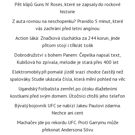
Pět klipů Guns N‘ Roses, které se zapsaly do rockové
historie
Z auta rovnou na neschopenku? Pravidlo 5 minut, které
vás zachrání před letní angínou
Action láká: Značková sluchátka za 244 korun, jinde
přitom stojí i třikrát tolik
Dobrodružství s bohem Panem: Čepelka napsal text,
Kubišová ho zpívala, melodie je stará přes 400 let
Elektromobily při pomalé jízdě srazí chodce častěji než
spalováky. Studie ukázala čísla, která mění pohled na věc
Ugandský fotbalista zemřel po útoku dlažebními
kostkami před svým domem. Útočníci chtěli jeho telefon
Bývalý bojovník UFC se nabízí Jakeu Paulovi zdarma.
Nechce ani cent
Machačev jde po rekordu UFC. Proti Garrymu může
překonat Andersona Silvu