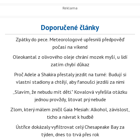
Doporučené články
Zpátky do pece. Meteorologové upřesnili předpověď
počasí na víkend
Oleokantal z olivového oleje chrání mozek myší, u lidí
zatím chybí důkaz
Proč Adele a Shakira přestaly jezdit na turné: Budují si
vlastní stadiony a chtějí, aby fanoušci jezdili za nimi
„Slavím, že nebudu mít děti." Kovalová vyřešila otázku
jednou provždy, litovat prý nebude
Zlom, který málem zničil Gaia Mesiah: Alkohol, závislost,
ticho a návrat k hudbě
Ústřice dokázaly vyfiltrovat celý Chesapeake Bay za
týden, dnes to trvá přes rok