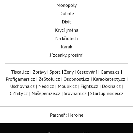
Monopoly
Dobble
Dixit
Krycí jména
Na křídlech
Karak
Jízdenky, prosím!
Tiscali.cz
|
Zprávy
|
Sport
|
Ženy
|
Cestování
|
Games.cz
|
Profigamers.cz
|
ZeStolu.cz
|
Osobnosti.cz
|
Karaoketexty.cz
|
Úschovna.cz
|
Nedd.cz
|
Moulík.cz
|
Fights.cz
|
Dokina.cz
|
CZhity.cz
|
Našepeníze.cz
|
Srovnám.cz
|
StartupInsider.cz
Partneři: Heroine