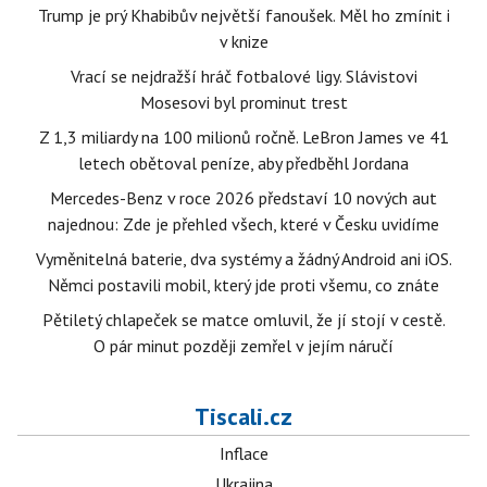
Trump je prý Khabibův největší fanoušek. Měl ho zmínit i
v knize
Vrací se nejdražší hráč fotbalové ligy. Slávistovi
Mosesovi byl prominut trest
Z 1,3 miliardy na 100 milionů ročně. LeBron James ve 41
letech obětoval peníze, aby předběhl Jordana
Mercedes-Benz v roce 2026 představí 10 nových aut
najednou: Zde je přehled všech, které v Česku uvidíme
Vyměnitelná baterie, dva systémy a žádný Android ani iOS.
Němci postavili mobil, který jde proti všemu, co znáte
Pětiletý chlapeček se matce omluvil, že jí stojí v cestě.
O pár minut později zemřel v jejím náručí
Tiscali.cz
Inflace
Ukrajina