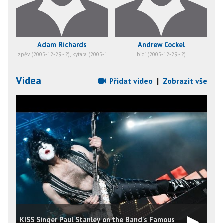
Adam Richards
Andrew Cockel
zpěv (2005-12-29 - ?), kytara (2005-12-29 - ?)
bicí (2005-12-29 - ?)
zp
Videa
Přidat video
|
Zobrazit vše
KISS Singer Paul Stanley on the Band's Famous