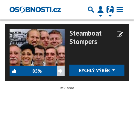
Steamboat
Stompers
RYCHLÝ VÝBĚR
85%