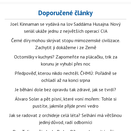
Doporučené články
Joel Kinnaman se vydává na lov Saddáma Husajna. Nový
seriál ukáže jednu z největších operací CIA
Černé díry mohou skrývat stopu mimozemské civilizace.
Zachytit ji dokážeme i ze Země
Octomilky v kuchyni? Zapomeňte na plácačku, trik za
korunu je vyhubí přes noc
Předpověď, kterou nikdo nechtěl. ČHMÚ: Pořádně se
ochladí až na konci srpna
Je běhání dole bez opravdu tak zdravé, jak se tvrdí?
Álvaro Soler a pět písní, které voní mořem: Tohle si
pustíte, jakmile přijde první vedro
Jak se radovat z orchideje celá léta? Selhání má většinou
jediný důvod, radí odborníci