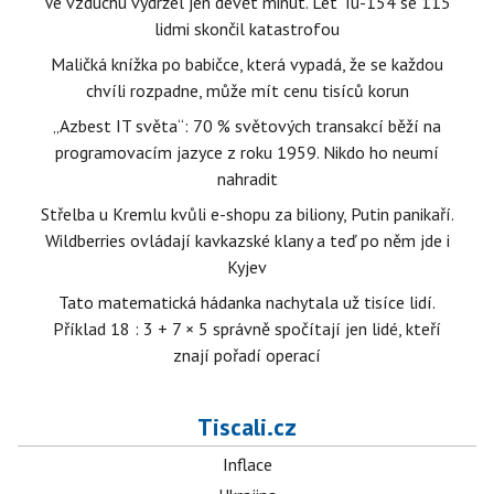
Ve vzduchu vydržel jen devět minut. Let Tu-154 se 115
lidmi skončil katastrofou
Maličká knížka po babičce, která vypadá, že se každou
chvíli rozpadne, může mít cenu tisíců korun
„Azbest IT světa“: 70 % světových transakcí běží na
programovacím jazyce z roku 1959. Nikdo ho neumí
nahradit
Střelba u Kremlu kvůli e-shopu za biliony, Putin panikaří.
Wildberries ovládají kavkazské klany a teď po něm jde i
Kyjev
Tato matematická hádanka nachytala už tisíce lidí.
Příklad 18 : 3 + 7 × 5 správně spočítají jen lidé, kteří
znají pořadí operací
Tiscali.cz
Inflace