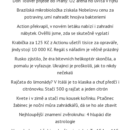
Don Toliver přijede do Prahy: O2 arena ho uvítá v říjnu
Brazilská mikrobioložka získala Nobelovu cenu za
potraviny, umí nahradit hnojiva bakteriemi
Action překvapil, v novém letáku nabízí i zahradní
nábytek. Ověřili jsme, zda se skutečně vyplatí
Krabička za 125 Kč z Actionu ušetří tisíce za opraváře,
jindy stojí 10 000 Kč. Regál s nářadím je věčně prázdný
Rusko zjistilo, že éra bitevních helikoptér skončila, a
pomalu je vyřazuje. Ukrajinci je proškolili, jak to nikdy
nečekali
Rajčata do limonády? V Itálii je to klasika a chuť předčí i
citrónovku. Stačí 500 g rajčat a jeden citrón
Kvete i v zimě a stačí mu kousek kořínku. Ptačinec
žabinec je noční můra zahrádkářů, dá se ho ale zbavit
Nejhloupější znamení zvěrokruhu: 4 hlupáci dle
astrologie