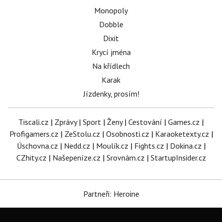
Monopoly
Dobble
Dixit
Krycí jména
Na křídlech
Karak
Jízdenky, prosím!
Tiscali.cz
|
Zprávy
|
Sport
|
Ženy
|
Cestování
|
Games.cz
|
Profigamers.cz
|
ZeStolu.cz
|
Osobnosti.cz
|
Karaoketexty.cz
|
Úschovna.cz
|
Nedd.cz
|
Moulík.cz
|
Fights.cz
|
Dokina.cz
|
CZhity.cz
|
Našepeníze.cz
|
Srovnám.cz
|
StartupInsider.cz
Partneři: Heroine