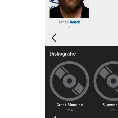
Johan Renck
dj
Diskografie
Great Blondino
Superma
1996
1993