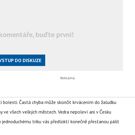
komentáře, buďte první!
VSTUP DO DISKUZE
ti bolesti. Častá chyba může skončit krvácením do žaludku
ahy ve všech velkých městech. Vedra nepoleví ani v Česku
íky jednoduchému triku vás předloktí konečně přestanou pálit