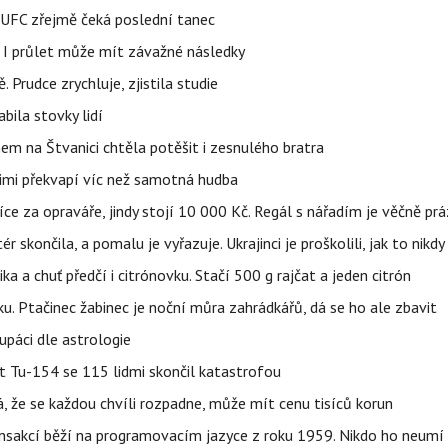
v UFC zřejmě čeká poslední tanec
 I průlet může mít závažné následky
 Prudce zrychluje, zjistila studie
bila stovky lidí
nem na Štvanici chtěla potěšit i zesnulého bratra
nimi překvapí víc než samotná hudba
íce za opraváře, jindy stojí 10 000 Kč. Regál s nářadím je věčně pr
ér skončila, a pomalu je vyřazuje. Ukrajinci je proškolili, jak to nikdy
ika a chuť předčí i citrónovku. Stačí 500 g rajčat a jeden citrón
ku. Ptačinec žabinec je noční můra zahrádkářů, dá se ho ale zbavit
upáci dle astrologie
et Tu-154 se 115 lidmi skončil katastrofou
á, že se každou chvíli rozpadne, může mít cenu tisíců korun
nsakcí běží na programovacím jazyce z roku 1959. Nikdo ho neumí 