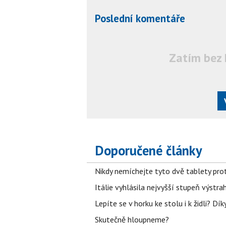
Poslední komentáře
Zatím bez 
Doporučené články
Nikdy nemíchejte tyto dvě tablety pro
Itálie vyhlásila nejvyšší stupeň výstr
Lepíte se v horku ke stolu i k židli? D
Skutečně hloupneme?