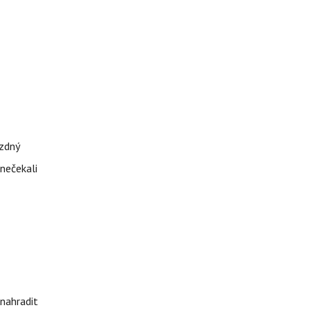
ázdný
 nečekali
nahradit