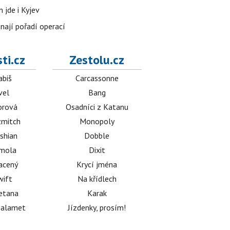
 jde i Kyjev
znají pořadí operací
ti.cz
Zestolu.cz
abiš
Carcassonne
vel
Bang
orová
Osadníci z Katanu
mitch
Monopoly
shian
Dobble
émola
Dixit
acený
Krycí jména
wift
Na křídlech
etana
Karak
halamet
Jízdenky, prosím!