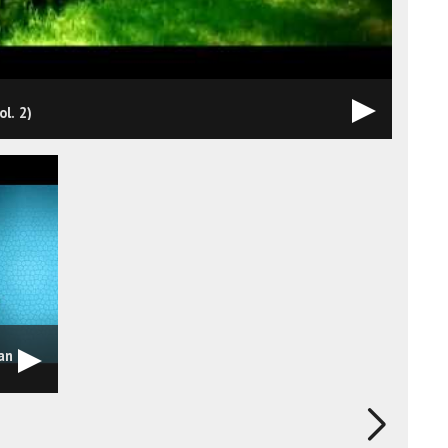
l. 2)
an