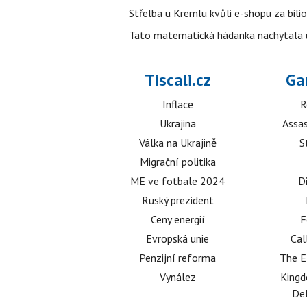
Střelba u Kremlu kvůli e-shopu za bilio
Tato matematická hádanka nachytala už t
Tiscali.cz
Ga
Inflace
R
Ukrajina
Assas
Válka na Ukrajině
S
Migrační politika
ME ve fotbale 2024
D
Ruský prezident
Ceny energií
F
Evropská unie
Cal
Penzijní reforma
The E
Vynález
King
Del