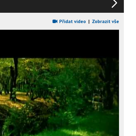
Přidat video
|
Zobrazit vše