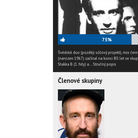
75%
Švédské duo (později sólový projekt), mix čer
(narozen 1967) začínal na konci 80. let se sku
Stakka B (1. hity) a...
Stručný popis
Členové skupiny