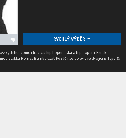
RYCHLÝ VÝBĚR
nošských hudebních tradic s hip hopem, ska a trip hopem. Renck
pinou Stakka Homes Bumba Clot. Později se objevil ve dvojici E-Type &