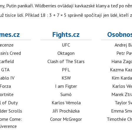
ny, Putin panikaří. Wildberries ovládají kavkazské klany a teď po něm
isíce lidí. Příklad 18 : 3 + 7 × 5 správně spočítají jen lidé, kteří 
mes.cz
Fights.cz
Osobnos
ecenze
UFC
Andrej B
sin's Creed
Oktagon
Petr Pa
tarfield
Clash of The Stars
Hana Zag
GTA
PFL
Kazma Kaz
iablo IV
KSW
Kim Karda
Forza
I am Figter
Karlos V
ortnite
Sumó
Marek Ztr
l of Duty
Karlos Vémola
Taylor S
lder Scrolls
Jiří Procházka
Emma Sm
dome Come:
Conor McGregor
Timothée C
iverence