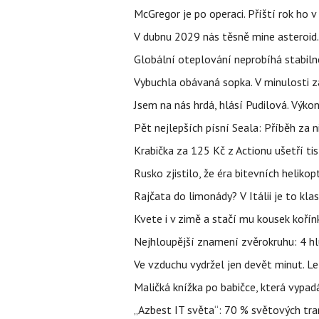
McGregor je po operaci. Příští rok ho 
V dubnu 2029 nás těsně mine asteroid.
Globální oteplování neprobíhá stabilně.
Vybuchla obávaná sopka. V minulosti za
Jsem na nás hrdá, hlásí Pudilová. Výko
Pět nejlepších písní Seala: Příběh za 
Krabička za 125 Kč z Actionu ušetří tis
Rusko zjistilo, že éra bitevních helikopt
Rajčata do limonády? V Itálii je to klas
Kvete i v zimě a stačí mu kousek kořín
Nejhloupější znamení zvěrokruhu: 4 hl
Ve vzduchu vydržel jen devět minut. L
Maličká knížka po babičce, která vypad
„Azbest IT světa“: 70 % světových tra