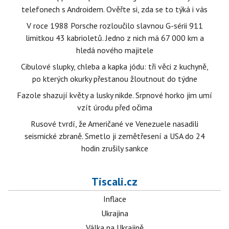
telefonech s Androidem. Ověřte si, zda se to týká i vás
V roce 1988 Porsche rozloučilo slavnou G-sérii 911
limitkou 43 kabrioletů. Jedno z nich má 67 000 km a
hledá nového majitele
Cibulové slupky, chleba a kapka jódu: tři věci z kuchyně,
po kterých okurky přestanou žloutnout do týdne
Fazole shazují květy a lusky nikde. Srpnové horko jim umí
vzít úrodu před očima
Rusové tvrdí, že Američané ve Venezuele nasadili
seismické zbraně. Smetlo ji zemětřesení a USA do 24
hodin zrušily sankce
Tiscali.cz
Inflace
Ukrajina
Válka na Ukrajině