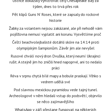
Ústřice dokázaly vyfiltrovat celý Chesapeake Bay za
týden, dnes to trvá přes rok
Pět klipů Guns N‘ Roses, které se zapsaly do rockové
historie
Žabky za volantem nejsou zakázané, ale při nehodě vám
pojišťovna nemusí vyplatit ani korunu. Vysvětlíme proč
Čeští beachvolejbalisté dotáhli skóre na 14:14 proti
olympijským šampionům. Závěr jim ale nevyšel
Rusové chválí nový dron Dvuška, který neumí Ukrajinci
rušit. A stejně jim ho zničili hned napoprvé, ani to nedalo
práci
Réva v srpnu chytá bílé mapy a bobule praskají. Vlhko s
vedrem udělá své
Pod slavnou mexickou pyramidou vede tajný tunel.
Archeologové v něm hledali vstup do podsvětí, objevilo
se něco zajímavějšího
WhatsApp v září přestane fungovat na některých