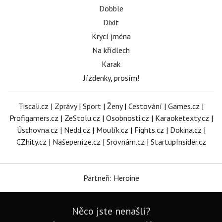
Dobble
Dixit
Krycí jména
Na křídlech
Karak
Jízdenky, prosím!
Tiscali.cz
|
Zprávy
|
Sport
|
Ženy
|
Cestování
|
Games.cz
|
Profigamers.cz
|
ZeStolu.cz
|
Osobnosti.cz
|
Karaoketexty.cz
|
Úschovna.cz
|
Nedd.cz
|
Moulík.cz
|
Fights.cz
|
Dokina.cz
|
CZhity.cz
|
Našepeníze.cz
|
Srovnám.cz
|
StartupInsider.cz
Partneři: Heroine
Něco jste nenašli?