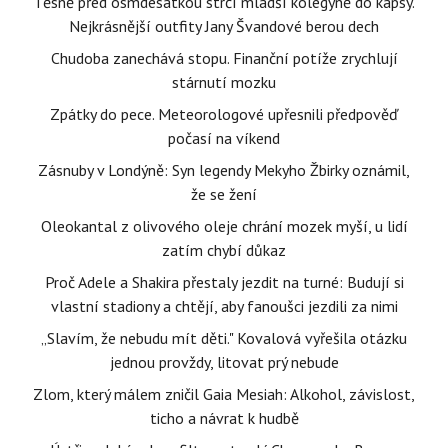
Těsně před osmdesátkou strčí mladší kolegyně do kapsy.
Nejkrásnější outfity Jany Švandové berou dech
Chudoba zanechává stopu. Finanční potíže zrychlují
stárnutí mozku
Zpátky do pece. Meteorologové upřesnili předpověď
počasí na víkend
Zásnuby v Londýně: Syn legendy Mekyho Žbirky oznámil,
že se žení
Oleokantal z olivového oleje chrání mozek myší, u lidí
zatím chybí důkaz
Proč Adele a Shakira přestaly jezdit na turné: Budují si
vlastní stadiony a chtějí, aby fanoušci jezdili za nimi
„Slavím, že nebudu mít děti." Kovalová vyřešila otázku
jednou provždy, litovat prý nebude
Zlom, který málem zničil Gaia Mesiah: Alkohol, závislost,
ticho a návrat k hudbě