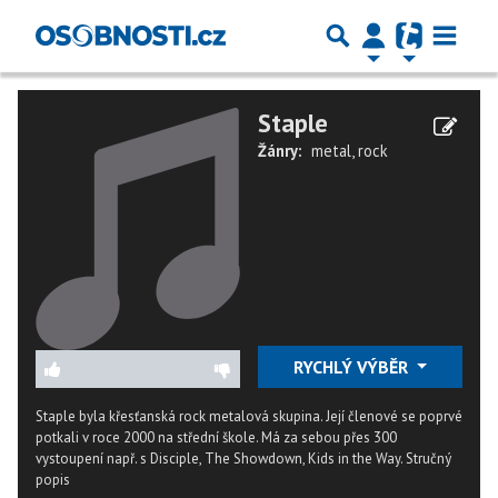
Staple
Žánry:
metal
,
rock
RYCHLÝ VÝBĚR
Staple byla křesťanská rock metalová skupina. Její členové se poprvé
potkali v roce 2000 na střední škole. Má za sebou přes 300
vystoupení např. s Disciple, The Showdown, Kids in the Way.
Stručný
popis