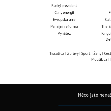
Ruský prezident
Ceny energií
F
Evropská unie
Cal
Penzijní reforma
The E
Vynález
King
Del
Tiscali.cz
|
Zprávy
|
Sport
|
Ženy
|
Ces
Moulík.cz
|
Něco jste nenaš