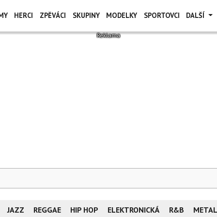
MY
HERCI
ZPĚVÁCI
SKUPINY
MODELKY
SPORTOVCI
DALŠÍ
JAZZ
REGGAE
HIP HOP
ELEKTRONICKÁ
R&B
META