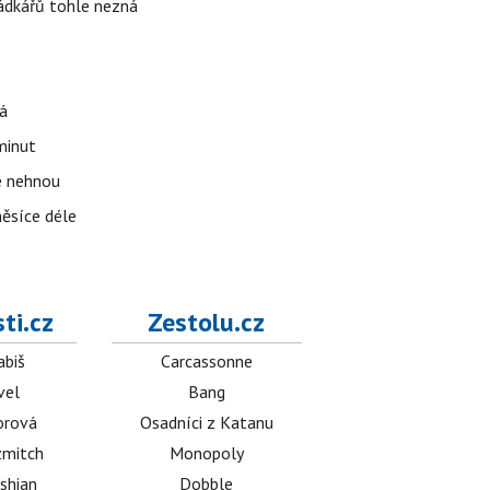
rádkářů tohle nezná
á
 minut
se nehnou
měsíce déle
ti.cz
Zestolu.cz
abiš
Carcassonne
vel
Bang
orová
Osadníci z Katanu
mitch
Monopoly
shian
Dobble