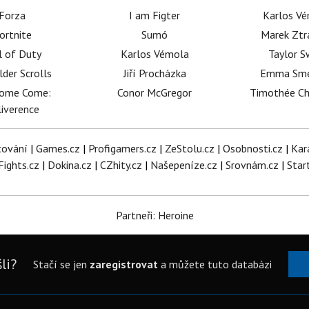
Forza
I am Figter
Karlos V
ortnite
Sumó
Marek Ztr
l of Duty
Karlos Vémola
Taylor S
lder Scrolls
Jiří Procházka
Emma Sm
dome Come:
Conor McGregor
Timothée C
iverence
tování
|
Games.cz
|
Profigamers.cz
|
ZeStolu.cz
|
Osobnosti.cz
|
Kar
Fights.cz
|
Dokina.cz
|
CZhity.cz
|
Našepeníze.cz
|
Srovnám.cz
|
Star
Partneři: Heroine
li?
Stačí se jen
zaregistrovat
a můžete tuto databázi