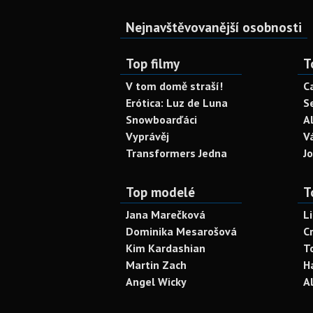
Nejnavštěvovanější osobnosti
Top filmy
T
V tom domě straší!
C
Erótica: Luz de Luna
S
Snowboarďáci
A
Vyprávěj
V
Transformers Jedna
J
Top modelé
T
Jana Marečková
L
Dominika Mesarošová
C
Kim Kardashian
T
Martin Zach
H
Angel Wicky
A