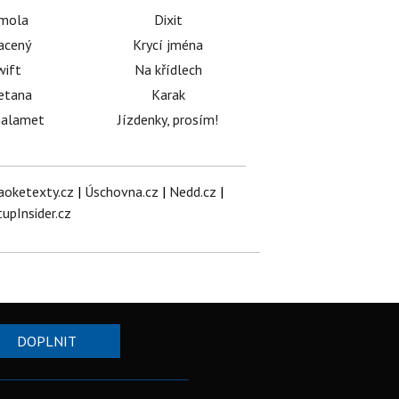
émola
Dixit
acený
Krycí jména
wift
Na křídlech
etana
Karak
halamet
Jízdenky, prosím!
aoketexty.cz
|
Úschovna.cz
|
Nedd.cz
|
tupInsider.cz
DOPLNIT