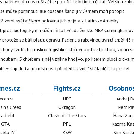
aleným do novin. Stačí je položit ke krtinci a čekat. Většina zah
 se může pominout, ale dostane šanci ji v Černém moři potopit
 zemí světa. Skoro polovina jich přijela z Latinské Ameriky
rát proti biologickým mužům, říká hvězda ženské NBA Cunninghamov
, protože se báli platit opravu. Pacient s rakovinou uvnitř trpěl 45
 drony tvrdě drtí ruskou logistiku i klíčovou infrastrukturu, vojáci 
 i houbami. S chlebem z něj vznikne hnojivo, po kterém plodí o dva 
ale vstup do tajné místnosti přehlédli. Uvnitř stála dětská postel
mes.cz
Fights.cz
Osobnos
ecenze
UFC
Andrej B
sin's Creed
Oktagon
Petr Pa
tarfield
Clash of The Stars
Hana Zag
GTA
PFL
Kazma Kaz
iablo IV
KSW
Kim Karda