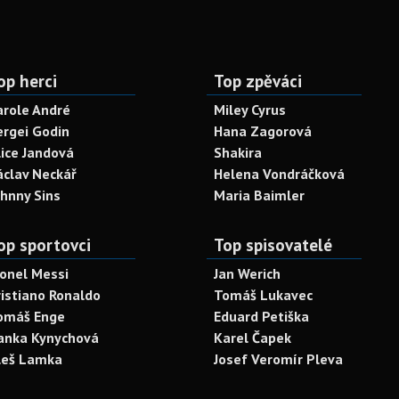
op herci
Top zpěváci
arole André
Miley Cyrus
ergei Godin
Hana Zagorová
lice Jandová
Shakira
áclav Neckář
Helena Vondráčková
ohnny Sins
Maria Baimler
op sportovci
Top spisovatelé
ionel Messi
Jan Werich
ristiano Ronaldo
Tomáš Lukavec
omáš Enge
Eduard Petiška
anka Kynychová
Karel Čapek
leš Lamka
Josef Veromír Pleva