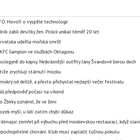
FO. Hovoří o vyspělé technologii
ík zabil desítky žen. Policii unikal téměř 20 let
orvatska udeřila mořská smršť
 BKFC šampion ve službách Oktagonu
olegyně do kapsy. Nejkrásnější outfity Jany Švandové berou dech
íže zrychlují stárnutí mozku
mokrý od deště, a přesto přichystal nejlepší večer festivalu
ili předpověď počasí na víkend
 Žbirky oznámil, že se žení
ozek myší, u lidí zatím chybí důkaz
álmajor zemřel při výbuchu před moskevskou restaurací, když slavi
epochopitelné chování. Klub musí zaplatit tučnou pokutu