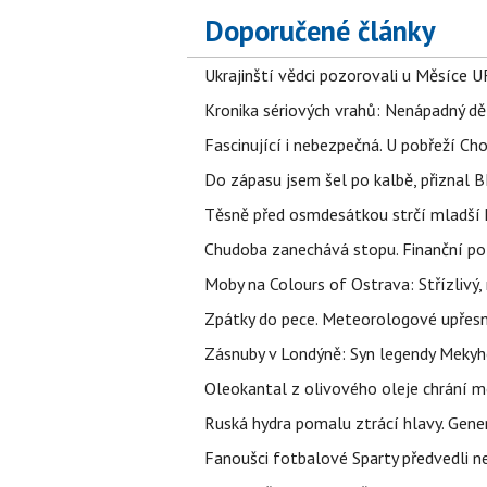
Doporučené články
Ukrajinští vědci pozorovali u Měsíce U
Kronika sériových vrahů: Nenápadný děln
Fascinující i nebezpečná. U pobřeží Ch
Do zápasu jsem šel po kalbě, přiznal
Těsně před osmdesátkou strčí mladší k
Chudoba zanechává stopu. Finanční pot
Moby na Colours of Ostrava: Střízlivý, 
Zpátky do pece. Meteorologové upřesn
Zásnuby v Londýně: Syn legendy Mekyho
Oleokantal z olivového oleje chrání m
Ruská hydra pomalu ztrácí hlavy. Gener
Fanoušci fotbalové Sparty předvedli n