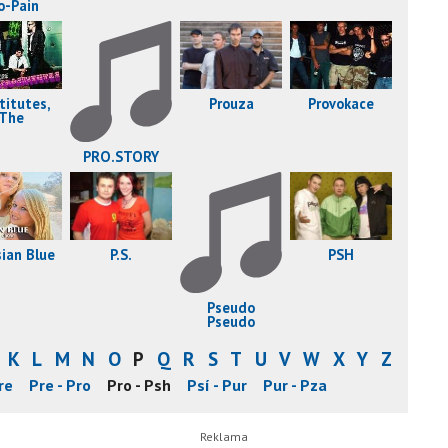
o-Pain
titutes,
Prouza
Provokace
The
PRO.STORY
P.S.
PSH
sian Blue
Pseudo
Pseudo
K
L
M
N
O
P
Q
R
S
T
U
V
W
X
Y
Z
re
Pre - Pro
Pro - Psh
Psí - Pur
Pur - Pza