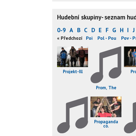
Hudební skupiny- seznam hude
0-9
A
B
C
D
E
F
G
H
I
J
r
Per - Pha
Pha - Pil
Pin - Pla
« Předchozí
Pla - Poi
Pol - Pou
Pov - P
Projekt-Ill
Pr
Prom, The
Propaganda
co.