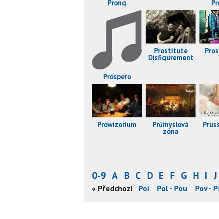
Prong
Pr
Pros
Prostitute
Disfigurement
Prospero
Prowizorium
Průmyslová
Prus
zona
0-9
A
B
C
D
E
F
G
H
I
J
r
Per - Pha
Pha - Pil
Pin - Pla
« Předchozí
Pla - Poi
Pol - Pou
Pov - P