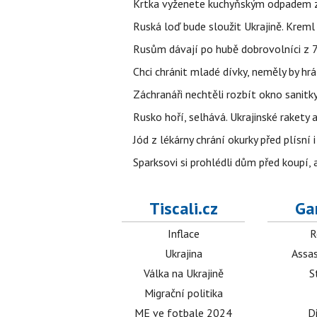
Krtka vyženete kuchyňským odpadem zab
Ruská loď bude sloužit Ukrajině. Kreml
Rusům dávají po hubě dobrovolníci z 72
Chci chránit mladé dívky, neměly by h
Záchranáři nechtěli rozbít okno sanitky
Rusko hoří, selhává. Ukrajinské rakety a
Jód z lékárny chrání okurky před plísní
Sparksovi si prohlédli dům před koupí, 
Tiscali.cz
Ga
Inflace
R
Ukrajina
Assas
Válka na Ukrajině
S
Migrační politika
ME ve fotbale 2024
D