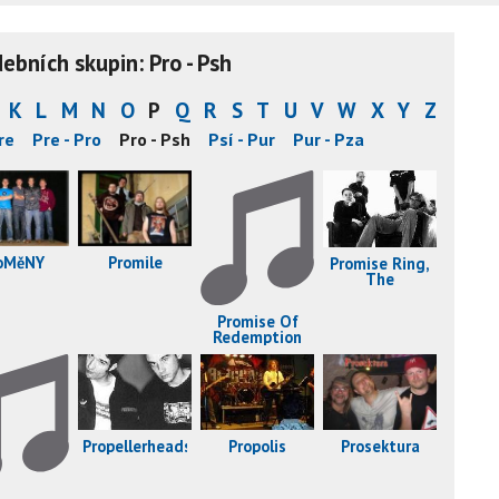
bních skupin: Pro - Psh
K
L
M
N
O
P
Q
R
S
T
U
V
W
X
Y
Z
re
Pre - Pro
Pro - Psh
Psí - Pur
Pur - Pza
oMěNY
Promile
Promise Ring,
The
Promise Of
Redemption
Propolis
Prosektura
Propellerheads