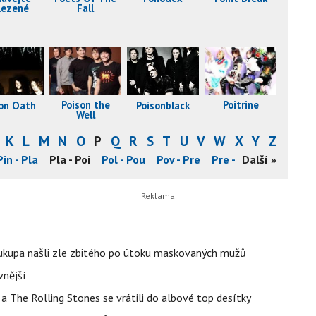
Fall
lezené
Poison the
Poitrine
Poisonblack
son Oath
Well
K
L
M
N
O
P
Q
R
S
T
U
V
W
X
Y
Z
Pin - Pla
Pla - Poi
Pol - Pou
Pov - Pre
Pre - Pro
Další »
Pro - Psh
Soukupa našli zle zbitého po útoku maskovaných mužů
vnější
a The Rolling Stones se vrátili do albové top desítky