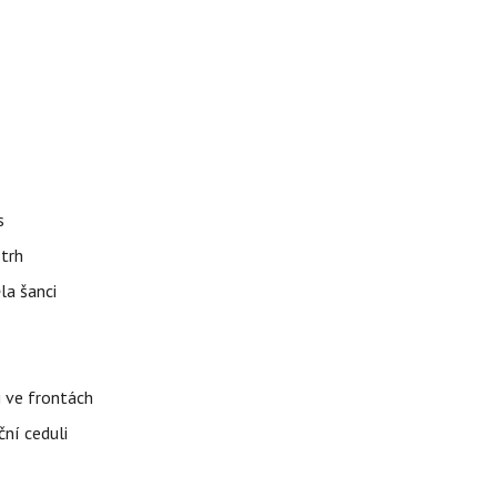
s
 trh
la šanci
i ve frontách
ční ceduli