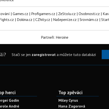
tování
|
Games.cz
|
Profigamers.cz
|
ZeStolu.cz
|
Osobnosti.cz
|
Kar
Fights.cz
|
Dokina.cz
|
CZhity.cz
|
Našepeníze.cz
|
Srovnám.cz
|
Star
Partneři: Heroine
li?
Stačí se jen
zaregistrovat
a můžete tuto databázi
op herci
Top zpěváci
ergei Godin
Miley Cyrus
arole André
Hana Zagorová