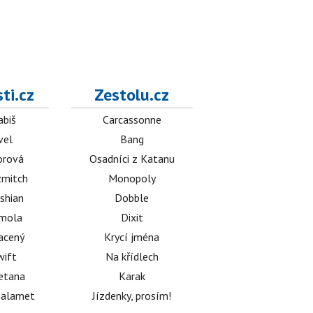
ti.cz
Zestolu.cz
abiš
Carcassonne
vel
Bang
orová
Osadníci z Katanu
mitch
Monopoly
shian
Dobble
émola
Dixit
acený
Krycí jména
wift
Na křídlech
etana
Karak
halamet
Jízdenky, prosím!