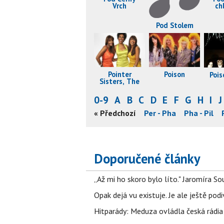
Vrch
ch
Pod Stolem
Pointer
Poison
Poi
Sisters, The
0-9
A
B
C
D
E
F
G
H
I
J
- Pan
Pan - Par
Par - Pea
« Předchozí
Pea - Per
Per - Pha
Pha - Pil
Doporučené články
„Až mi ho skoro bylo líto." Jaromíra 
Opak dejá vu existuje. Je ale ještě podi
Hitparády: Meduza ovládla česká rádia 