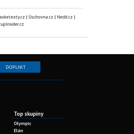
aoketexty.cz
|
Úschovna.cz
|
Nedd.cz
|
tupInsider.cz
DOPLNIT
Top skupiny
Olympic
Elán