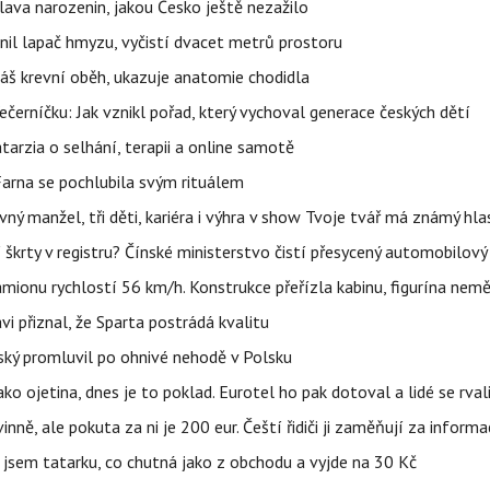
lava narozenin, jakou Česko ještě nezažilo
nil lapač hmyzu, vyčistí dvacet metrů prostoru
váš krevní oběh, ukazuje anatomie chodidla
černíčku: Jak vznikl pořad, který vychoval generace českých dětí
Katarzia o selhání, terapii a online samotě
Farna se pochlubila svým rituálem
ný manžel, tři děti, kariéra i výhra v show Tvoje tvář má známý hla
škrty v registru? Čínské ministerstvo čistí přesycený automobilový
ionu rychlostí 56 km/h. Konstrukce přeřízla kabinu, figurína nemě
vi přiznal, že Sparta postrádá kvalitu
teský promluvil po ohnivé nehodě v Polsku
ako ojetina, dnes je to poklad. Eurotel ho pak dotoval a lidé se rval
ě, ale pokuta za ni je 200 eur. Čeští řidiči ji zaměňují za informa
jsem tatarku, co chutná jako z obchodu a vyjde na 30 Kč