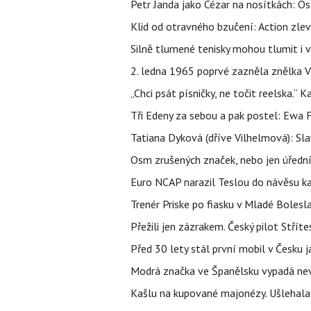
Petr Janda jako Cézar na nosítkách: Os
Klid od otravného bzučení: Action zlev
Silně tlumené tenisky mohou tlumit i 
2. ledna 1965 poprvé zazněla znělka Ve
„Chci psát písničky, ne točit reelska.“ 
Tři Edeny za sebou a pak postel: Ewa 
Tatiana Dyková (dříve Vilhelmová): Slav
Osm zrušených značek, nebo jen úřední 
Euro NCAP narazil Teslou do návěsu kam
Trenér Priske po fiasku v Mladé Bolesla
Přežili jen zázrakem. Český pilot Stří
Před 30 lety stál první mobil v Česku j
Modrá značka ve Španělsku vypadá nevinn
Kašlu na kupované majonézy. Ušlehala 