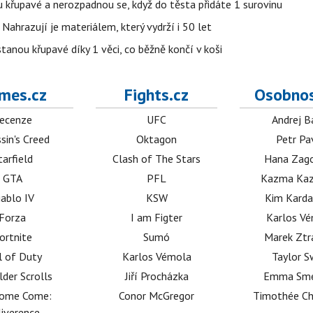
u křupavé a nerozpadnou se, když do těsta přidáte 1 surovinu
 Nahrazují je materiálem, který vydrží i 50 let
stanou křupavé díky 1 věci, co běžně končí v koši
mes.cz
Fights.cz
Osobnos
ecenze
UFC
Andrej B
sin's Creed
Oktagon
Petr Pa
tarfield
Clash of The Stars
Hana Zag
GTA
PFL
Kazma Kaz
iablo IV
KSW
Kim Karda
Forza
I am Figter
Karlos V
ortnite
Sumó
Marek Ztr
l of Duty
Karlos Vémola
Taylor S
lder Scrolls
Jiří Procházka
Emma Sm
dome Come:
Conor McGregor
Timothée C
iverence