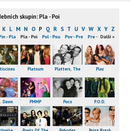
bních skupin: Pla - Poi
K
L
M
N
O
P
Q
R
S
T
U
V
W
X
Y
Z
Pin - Pla
Pla - Poi
Pol - Pou
Pov - Pre
Pre - Pro
Další »
Pro - Psh
tiscines
Platters, The
Platnum
Play
M. Dawn
PMMP
Poco
P.O.D.
Poets Of The
ávejte
Pohodex
Point Break