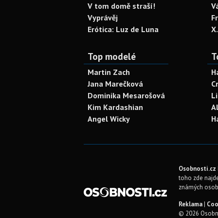
V tom domě straší!
V
Vyprávěj
F
Erótica: Luz de Luna
X
Top modelé
T
Martin Zach
H
Jana Marečková
C
Dominika Mesarošová
L
Kim Kardashian
A
Angel Wicky
H
Osobnosti.cz
toho zde najde
známých osob
Reklama
|
Coo
© 2026 Osobno