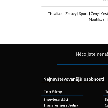
Tiscali.cz
|
Zprávy
|
Sport
|
Ženy
|
Ces
Moulík.cz
|
Něco jste nenaš
Nejnavštěvovanější osobnosti
Top filmy
T
Snowboarďáci
S
Transformers Jedna
C