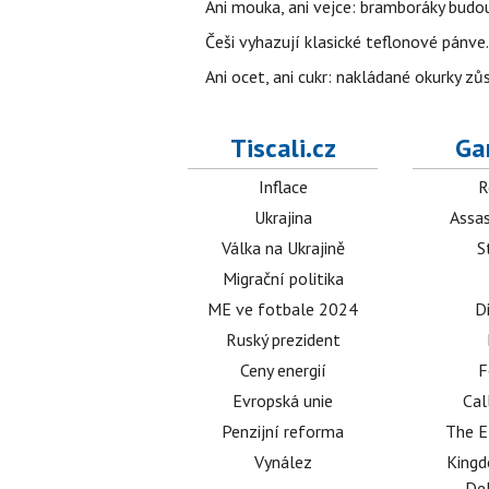
Ani mouka, ani vejce: bramboráky budo
Češi vyhazují klasické teflonové pánve.
Ani ocet, ani cukr: nakládané okurky zů
Tiscali.cz
Ga
Inflace
R
Ukrajina
Assas
Válka na Ukrajině
S
Migrační politika
ME ve fotbale 2024
D
Ruský prezident
Ceny energií
F
Evropská unie
Cal
Penzijní reforma
The E
Vynález
King
Del