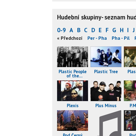
Hudební skupiny- seznam hude
0-9
A
B
C
D
E
F
G
H
I
J
- Pan
Pan - Par
Par - Pea
« Předchozí
Pea - Per
Per - Pha
Pha - Pil
Plas
Plastic People
Plastic Tree
of the
Universe
Plexis
Plus Mínus
P.
Pod Černý
Pod