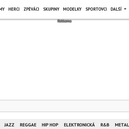
MY
HERCI
ZPĚVÁCI
SKUPINY
MODELKY
SPORTOVCI
DALŠÍ
JAZZ
REGGAE
HIP HOP
ELEKTRONICKÁ
R&B
META