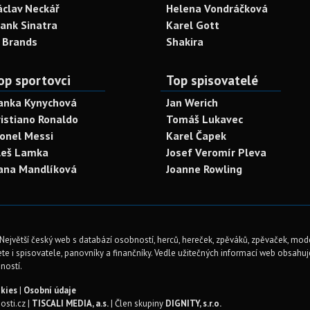
áclav Neckář
Helena Vondráčková
rank Sinatra
Karel Gott
. Brands
Shakira
op sportovci
Top spisovatelé
anka Kynychová
Jan Werich
ristiano Ronaldo
Tomáš Lukavec
ionel Messi
Karel Čapek
leš Lamka
Josef Veromír Pleva
ana Mandlíková
Joanne Rowling
Největší český web s databází osobností, herců, hereček, zpěváků, zpěvaček, mod
te i spisovatele, panovníky a finančníky. Vedle užitečných informací web obsahuje 
ností.
kies
|
Osobní údaje
sti.cz |
TISCALI MEDIA, a.s.
| Člen skupiny
DIGNITY, s.r.o.