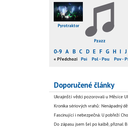
Pyrotraktor
Pzazz
0-9
A
B
C
D
E
F
G
H
I
J
r
Per - Pha
Pha - Pil
Pin - Pla
« Předchozí
Pla - Poi
Pol - Pou
Pov - P
Doporučené články
Ukrajinští vědci pozorovali u Měsíce U
Kronika sériových vrahů: Nenápadný děln
Fascinující i nebezpečná. U pobřeží Ch
Do zápasu jsem šel po kalbě, přiznal