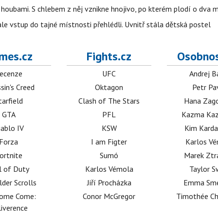
 i houbami. S chlebem z něj vznikne hnojivo, po kterém plodí o dva 
ale vstup do tajné místnosti přehlédli. Uvnitř stála dětská postel
mes.cz
Fights.cz
Osobnos
ecenze
UFC
Andrej B
sin's Creed
Oktagon
Petr Pa
tarfield
Clash of The Stars
Hana Zag
GTA
PFL
Kazma Kaz
iablo IV
KSW
Kim Karda
Forza
I am Figter
Karlos V
ortnite
Sumó
Marek Ztr
l of Duty
Karlos Vémola
Taylor S
lder Scrolls
Jiří Procházka
Emma Sm
dome Come:
Conor McGregor
Timothée C
iverence