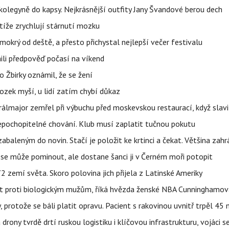
olegyně do kapsy. Nejkrásnější outfity Jany Švandové berou dech
íže zrychlují stárnutí mozku
mokrý od deště, a přesto přichystal nejlepší večer festivalu
ili předpověď počasí na víkend
 Žbirky oznámil, že se žení
ozek myší, u lidí zatím chybí důkaz
álmajor zemřel při výbuchu před moskevskou restaurací, když slavi
epochopitelné chování. Klub musí zaplatit tučnou pokutu
aleným do novin. Stačí je položit ke krtinci a čekat. Většina zah
 se může pominout, ale dostane šanci ji v Černém moři potopit
 zemí světa. Skoro polovina jich přijela z Latinské Ameriky
rát proti biologickým mužům, říká hvězda ženské NBA Cunninghamov
, protože se báli platit opravu. Pacient s rakovinou uvnitř trpěl 45
 drony tvrdě drtí ruskou logistiku i klíčovou infrastrukturu, vojáci 