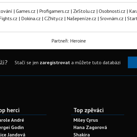
tování
|
Games.cz
|
Profigamers.cz
|
ZeStolu.cz
|
Osobnosti.cz
|
Kar
Fights.cz
|
Dokina.cz
|
CZhity.cz
|
Našepeníze.cz
|
Srovnám.cz
|
Star
Partneři: Heroine
li?
Stačí se jen
zaregistrovat
a můžete tuto databázi
op herci
Top zpěváci
arole André
Miley Cyrus
ergei Godin
Hana Zagorová
lice Jandová
Shakira