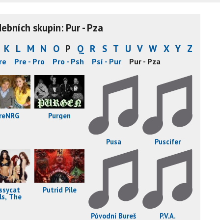
bních skupin: Pur - Pza
K
L
M
N
O
P
Q
R
S
T
U
V
W
X
Y
Z
re
Pre - Pro
Pro - Psh
Psí - Pur
Pur - Pza
Purgen
reNRG
Pusa
Puscifer
Putrid Pile
ssycat
ls, The
Původní Bureš
P.V.A.