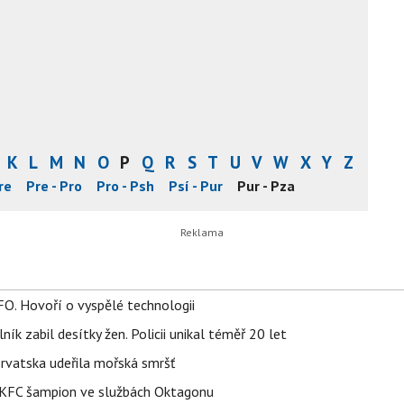
K
L
M
N
O
P
Q
R
S
T
U
V
W
X
Y
Z
re
Pre - Pro
Pro - Psh
Psí - Pur
Pur - Pza
FO. Hovoří o vyspělé technologii
ík zabil desítky žen. Policii unikal téměř 20 let
orvatska udeřila mořská smršť
 BKFC šampion ve službách Oktagonu