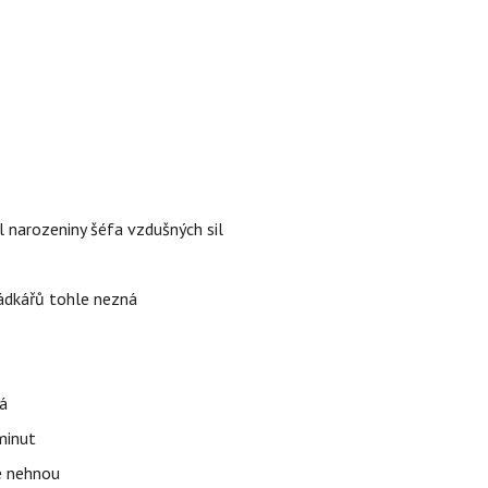
l narozeniny šéfa vzdušných sil
rádkářů tohle nezná
á
 minut
se nehnou