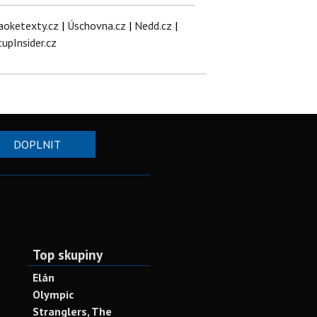
aoketexty.cz
|
Úschovna.cz
|
Nedd.cz
|
tupInsider.cz
DOPLNIT
Top skupiny
Elán
Olympic
Stranglers, The