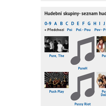
Hudební skupiny- seznam hude
0-9
A
B
C
D
E
F
G
H
I
J
r
Per - Pha
Pha - Pil
Pin - Pla
« Předchozí
Pla - Poi
Pol - Pou
Pov - P
Pure, The
Pu
PureH
Pu
Push Play
Dol
Pussy Riot