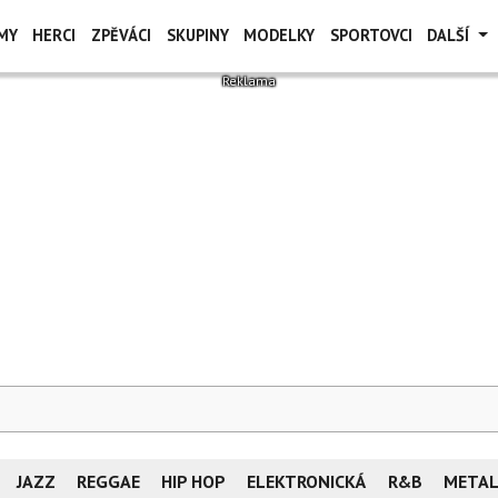
MY
HERCI
ZPĚVÁCI
SKUPINY
MODELKY
SPORTOVCI
DALŠÍ
JAZZ
REGGAE
HIP HOP
ELEKTRONICKÁ
R&B
META