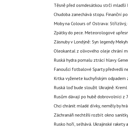
Těsně před osmdesátkou strčí mladší k
Chudoba zanechává stopu. Finanční pot
Moby na Colours of Ostrava: Střízlivý, 
Zpátky do pece. Meteorologové upřesn
Zásnuby v Londýně: Syn legendy Mekyho
Oleokantal z olivového oleje chrání m
Ruská hydra pomalu ztrácí hlavy. Gener
Fanoušci fotbalové Sparty předvedli n
Krtka vyženete kuchyňským odpadem zab
Ruská loď bude sloužit Ukrajině. Kreml
Rusům dávají po hubě dobrovolníci z 72
Chci chránit mladé dívky, neměly by h
Záchranáři nechtěli rozbít okno sanitky
Rusko hoří, selhává. Ukrajinské rakety a