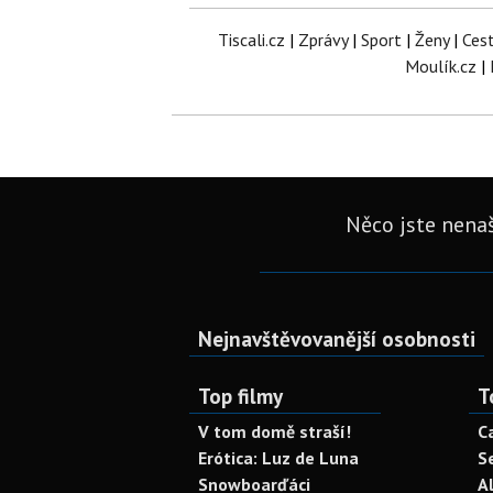
Tiscali.cz
|
Zprávy
|
Sport
|
Ženy
|
Ces
Moulík.cz
|
Něco jste nenaš
Nejnavštěvovanější osobnosti
Top filmy
T
V tom domě straší!
C
Erótica: Luz de Luna
S
Snowboarďáci
A