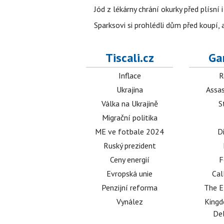
Jód z lékárny chrání okurky před plísní
Sparksovi si prohlédli dům před koupí, 
Tiscali.cz
Ga
Inflace
R
Ukrajina
Assas
Válka na Ukrajině
S
Migrační politika
ME ve fotbale 2024
D
Ruský prezident
Ceny energií
F
Evropská unie
Cal
Penzijní reforma
The E
Vynález
King
Del