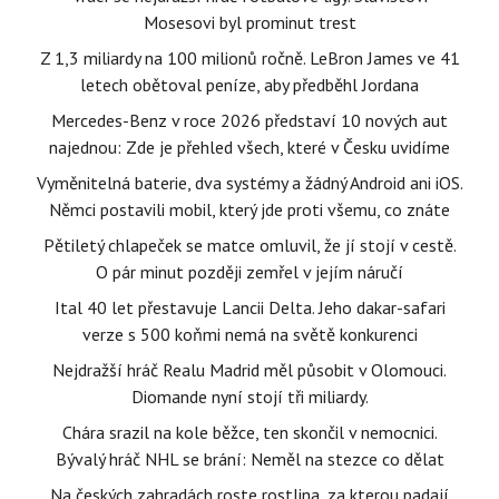
Mosesovi byl prominut trest
Z 1,3 miliardy na 100 milionů ročně. LeBron James ve 41
letech obětoval peníze, aby předběhl Jordana
Mercedes-Benz v roce 2026 představí 10 nových aut
najednou: Zde je přehled všech, které v Česku uvidíme
Vyměnitelná baterie, dva systémy a žádný Android ani iOS.
Němci postavili mobil, který jde proti všemu, co znáte
Pětiletý chlapeček se matce omluvil, že jí stojí v cestě.
O pár minut později zemřel v jejím náručí
Ital 40 let přestavuje Lancii Delta. Jeho dakar-safari
verze s 500 koňmi nemá na světě konkurenci
Nejdražší hráč Realu Madrid měl působit v Olomouci.
Diomande nyní stojí tři miliardy.
Chára srazil na kole běžce, ten skončil v nemocnici.
Bývalý hráč NHL se brání: Neměl na stezce co dělat
Na českých zahradách roste rostlina, za kterou padají