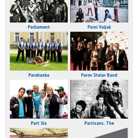
Parni Valjak
Parliament
Parohanka
Parov Stelar Band
Part Six
Partisans, The