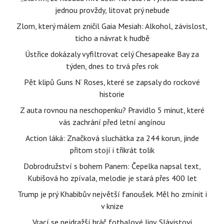
jednou provždy, litovat prý nebude
Zlom, který málem zničil Gaia Mesiah: Alkohol, závislost,
ticho a návrat k hudbě
Ústřice dokázaly vyfiltrovat celý Chesapeake Bay za
týden, dnes to trvá přes rok
Pět klipů Guns N‘ Roses, které se zapsaly do rockové
historie
Z auta rovnou na neschopenku? Pravidlo 5 minut, které
vás zachrání před letní angínou
Action láká: Značková sluchátka za 244 korun, jinde
přitom stojí i třikrát tolik
Dobrodružství s bohem Panem: Čepelka napsal text,
Kubišová ho zpívala, melodie je stará přes 400 let
Trump je prý Khabibův největší fanoušek. Měl ho zmínit i
v knize
Vrací se nejdražší hráč fotbalové ligy. Slávistovi