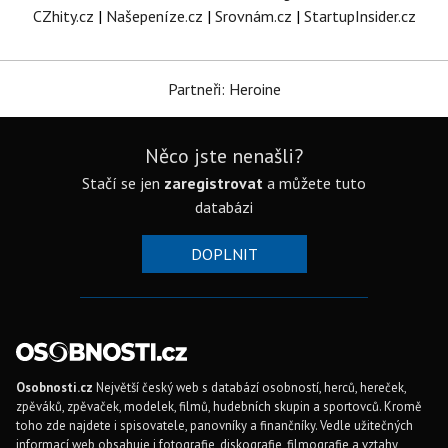
CZhity.cz
|
Našepeníze.cz
|
Srovnám.cz
|
StartupInsider.cz
Partneři: Heroine
Něco jste nenašli?
Stačí se jen
zaregistrovat
a můžete tuto
databázi
DOPLNIT
Osobnosti.cz
Největší český web s databází osobností, herců, hereček,
zpěváků, zpěvaček, modelek, filmů, hudebních skupin a sportovců. Kromě
toho zde najdete i spisovatele, panovníky a finančníky. Vedle užitečných
informací web obsahuje i fotografie, diskografie, filmografie a vztahy