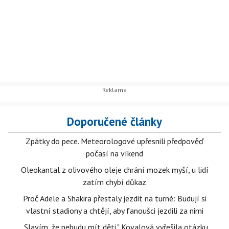
Doporučené články
Zpátky do pece. Meteorologové upřesnili předpověď
počasí na víkend
Oleokantal z olivového oleje chrání mozek myší, u lidí
zatím chybí důkaz
Proč Adele a Shakira přestaly jezdit na turné: Budují si
vlastní stadiony a chtějí, aby fanoušci jezdili za nimi
„Slavím, že nebudu mít děti." Kovalová vyřešila otázku