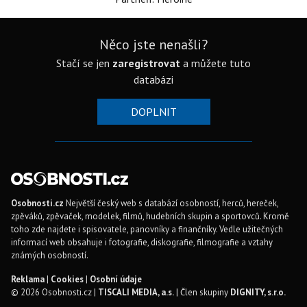
Něco jste nenašli?
Stačí se jen
zaregistrovat
a můžete tuto
databázi
DOPLNIT
Osobnosti.cz
Největší český web s databází osobností, herců, hereček,
zpěváků, zpěvaček, modelek, filmů, hudebních skupin a sportovců. Kromě
toho zde najdete i spisovatele, panovníky a finančníky. Vedle užitečných
informací web obsahuje i fotografie, diskografie, filmografie a vztahy
známých osobností.
Reklama
|
Cookies
|
Osobní údaje
© 2026 Osobnosti.cz |
TISCALI MEDIA, a.s.
| Člen skupiny
DIGNITY, s.r.o.