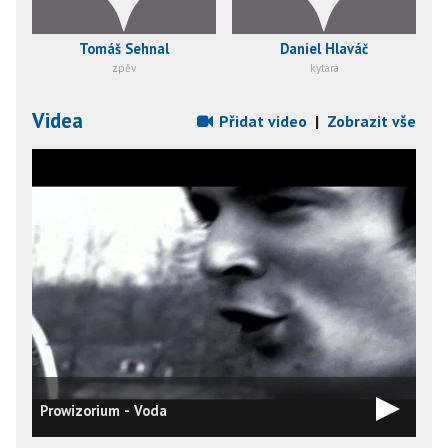
Tomáš Sehnal
Daniel Hlaváč
zpěv
kytara
Videa
Přidat video
|
Zobrazit vše
Prowizorium - Voda