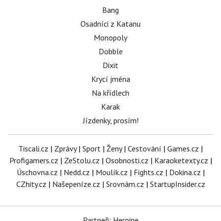
Bang
Osadníci z Katanu
Monopoly
Dobble
Dixit
Krycí jména
Na křídlech
Karak
Jízdenky, prosím!
Tiscali.cz
|
Zprávy
|
Sport
|
Ženy
|
Cestování
|
Games.cz
|
Profigamers.cz
|
ZeStolu.cz
|
Osobnosti.cz
|
Karaoketexty.cz
|
Úschovna.cz
|
Nedd.cz
|
Moulík.cz
|
Fights.cz
|
Dokina.cz
|
CZhity.cz
|
Našepeníze.cz
|
Srovnám.cz
|
StartupInsider.cz
Partneři: Heroine