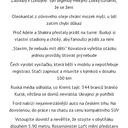
Zásnuby v Londýně: Syn legendy Mekyho Žbirky oznámil,
že se žení
Oleokantal z olivového oleje chrání mozek myší, u lidí
zatím chybí důkaz
Proč Adele a Shakira přestaly jezdit na turné: Budují si
vlastní stadiony a chtějí, aby fanoušci jezdili za nimi
„Slavím, že nebudu mít děti." Kovalová vyřešila otázku
jednou provždy, litovat prý nebude
Čech vyrobil vysílačku, která běží v mobilu a nepotřebuje
registraci. Stačí zapnout a mluvíte s kýmkoli v dosahu
100 km
Ruská média odhalila, co Kreml tajil: 344 branců bránilo
Kursk, většina se domů nevrátila. Ukrajinci je pohřbili
Ford nabízí nejuniverzálnější auto na českém trhu. Na
dovolenou, do práce i na chatu za cenu kompaktního SUV
Vstoupíte dovnitř a nevěříte, že stojíte v obytňáku
dlouhém 5,90 metru. Rossmönster Loft mění představy