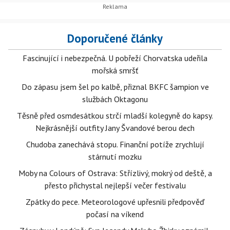
Doporučené články
Fascinující i nebezpečná. U pobřeží Chorvatska udeřila
mořská smršť
Do zápasu jsem šel po kalbě, přiznal BKFC šampion ve
službách Oktagonu
Těsně před osmdesátkou strčí mladší kolegyně do kapsy.
Nejkrásnější outfity Jany Švandové berou dech
Chudoba zanechává stopu. Finanční potíže zrychlují
stárnutí mozku
Moby na Colours of Ostrava: Střízlivý, mokrý od deště, a
přesto přichystal nejlepší večer festivalu
Zpátky do pece. Meteorologové upřesnili předpověď
počasí na víkend