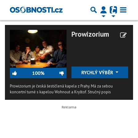
Prowizorium
RYCHLÝ VÝBĚR
100%
Prowizorium je česká šestičlená kapela z Prahy. Má za sebou
koncertní turné s kapelou Wohnout a Kryštof.
Stručný popis