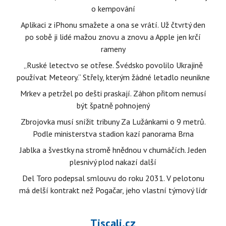
o kempování
Aplikaci z iPhonu smažete a ona se vrátí. Už čtvrtý den
po sobě ji lidé mažou znovu a znovu a Apple jen krčí
rameny
„Ruské letectvo se otřese. Švédsko povolilo Ukrajině
používat Meteory.“ Střely, kterým žádné letadlo neunikne
Mrkev a petržel po dešti praskají. Záhon přitom nemusí
být špatně pohnojený
Zbrojovka musí snížit tribuny Za Lužánkami o 9 metrů.
Podle ministerstva stadion kazí panorama Brna
Jablka a švestky na stromě hnědnou v chumáčích. Jeden
plesnivý plod nakazí další
Del Toro podepsal smlouvu do roku 2031. V pelotonu
má delší kontrakt než Pogačar, jeho vlastní týmový lídr
Tiscali.cz