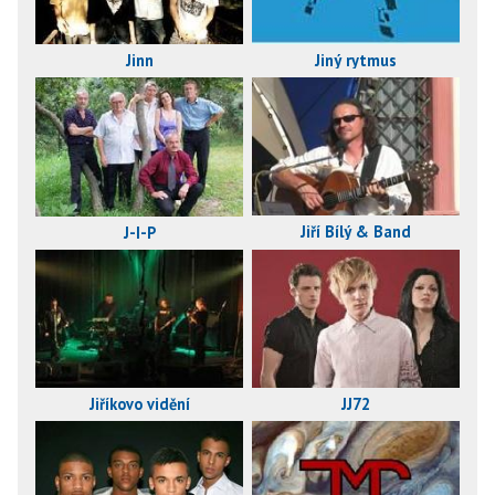
Jiný rytmus
Jinn
Jiří Bílý & Band
J-I-P
Jiříkovo vidění
JJ72