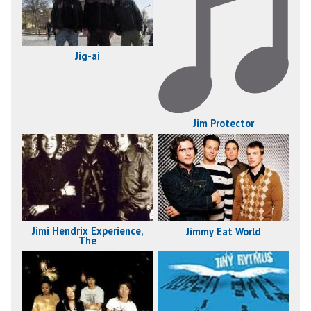
Jig-ai
Jim Protector
Jimi Hendrix Experience,
Jimmy Eat World
The