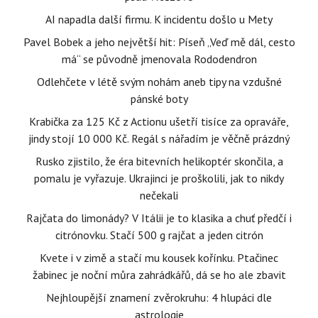
AI napadla další firmu. K incidentu došlo u Mety
Pavel Bobek a jeho největší hit: Píseň „Veď mě dál, cesto
má“ se původně jmenovala Rododendron
Odlehčete v létě svým nohám aneb tipy na vzdušné
pánské boty
Krabička za 125 Kč z Actionu ušetří tisíce za opraváře,
jindy stojí 10 000 Kč. Regál s nářadím je věčně prázdný
Rusko zjistilo, že éra bitevních helikoptér skončila, a
pomalu je vyřazuje. Ukrajinci je proškolili, jak to nikdy
nečekali
Rajčata do limonády? V Itálii je to klasika a chuť předčí i
citrónovku. Stačí 500 g rajčat a jeden citrón
Kvete i v zimě a stačí mu kousek kořínku. Ptačinec
žabinec je noční můra zahrádkářů, dá se ho ale zbavit
Nejhloupější znamení zvěrokruhu: 4 hlupáci dle
astrologie