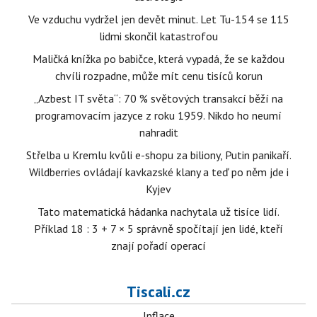
Ve vzduchu vydržel jen devět minut. Let Tu-154 se 115
lidmi skončil katastrofou
Maličká knížka po babičce, která vypadá, že se každou
chvíli rozpadne, může mít cenu tisíců korun
„Azbest IT světa“: 70 % světových transakcí běží na
programovacím jazyce z roku 1959. Nikdo ho neumí
nahradit
Střelba u Kremlu kvůli e-shopu za biliony, Putin panikaří.
Wildberries ovládají kavkazské klany a teď po něm jde i
Kyjev
Tato matematická hádanka nachytala už tisíce lidí.
Příklad 18 : 3 + 7 × 5 správně spočítají jen lidé, kteří
znají pořadí operací
Tiscali.cz
Inflace