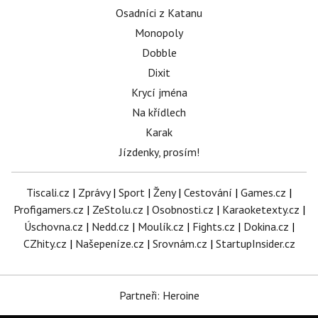
Osadníci z Katanu
Monopoly
Dobble
Dixit
Krycí jména
Na křídlech
Karak
Jízdenky, prosím!
Tiscali.cz
|
Zprávy
|
Sport
|
Ženy
|
Cestování
|
Games.cz
|
Profigamers.cz
|
ZeStolu.cz
|
Osobnosti.cz
|
Karaoketexty.cz
|
Úschovna.cz
|
Nedd.cz
|
Moulík.cz
|
Fights.cz
|
Dokina.cz
|
CZhity.cz
|
Našepeníze.cz
|
Srovnám.cz
|
StartupInsider.cz
Partneři: Heroine