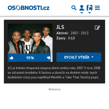
JLS
Aktivní:
2007 - 2013
Žánry:
R&B
RYCHLÝ VÝBĚR
95%
JLS je britská chlapecká skupina, která vznikla roku 2007. V roce 2008
se zůčastnili bristkého X-factoru a skončili na druhém místě. Jejich
hudebními vzory jsou například Westlife a Take That.
Stručný popis