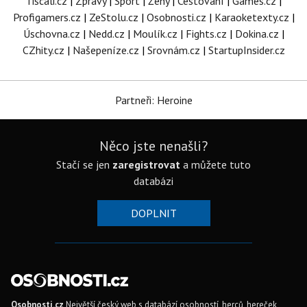
Tiscali.cz
|
Zprávy
|
Sport
|
Ženy
|
Cestování
|
Games.cz
|
Profigamers.cz
|
ZeStolu.cz
|
Osobnosti.cz
|
Karaoketexty.cz
|
Úschovna.cz
|
Nedd.cz
|
Moulík.cz
|
Fights.cz
|
Dokina.cz
|
CZhity.cz
|
Našepeníze.cz
|
Srovnám.cz
|
StartupInsider.cz
Partneři: Heroine
Něco jste nenašli?
Stačí se jen
zaregistrovat
a můžete tuto
databázi
DOPLNIT
Osobnosti.cz
Největší český web s databází osobností, herců, hereček,