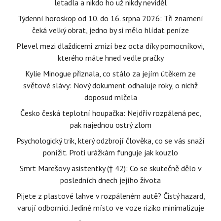
letadla a nikdo ho už nikdy neviděl
Týdenní horoskop od 10. do 16. srpna 2026: Tři znamení
čeká velký obrat, jedno by si mělo hlídat peníze
Plevel mezi dlaždicemi zmizí bez octa díky pomocníkovi,
kterého máte hned vedle pračky
Kylie Minogue přiznala, co stálo za jejím útěkem ze
světové slávy: Nový dokument odhaluje roky, o nichž
doposud mlčela
Česko česká teplotní houpačka: Nejdřív rozpálená pec,
pak najednou ostrý zlom
Psychologický trik, který odzbrojí člověka, co se vás snaží
ponížit. Proti urážkám funguje jak kouzlo
Smrt Marešovy asistentky († 42): Co se skutečně dělo v
posledních dnech jejího života
Pijete z plastové lahve v rozpáleném autě? Čistý hazard,
varují odborníci. Jediné místo ve voze riziko minimalizuje