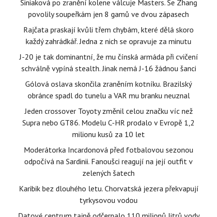
Siniaková po zranění kolene válcuje Masters. Se Zhang
povolily soupeřkám jen 8 gamů ve dvou zápasech
Rajčata praskají kvůli třem chybám, které dělá skoro
každý zahrádkář. Jedna z nich se opravuje za minutu
J-20 je tak dominantní, že mu čínská armáda při cvičení
schválně vypíná stealth. Jinak nemá J-16 žádnou šanci
Gólová oslava skončila zraněním kotníku. Brazilský
obránce spadl do tunelu a VAR mu branku neuznal
Jeden crossover Toyoty změnil celou značku víc než
Supra nebo GT86. Modelu C-HR prodalo v Evropě 1,2
milionu kusů za 10 let
Moderátorka Incardonová před fotbalovou sezonou
odpočívá na Sardinii. Fanoušci reagují na její outfit v
zelených šatech
Karibik bez dlouhého letu. Chorvatská jezera překvapují
tyrkysovou vodou
Datové centrum tajně odčerpalo 110 milionů litrů vody