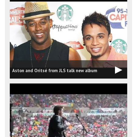
Aston and Oritsé from JLS talk new album