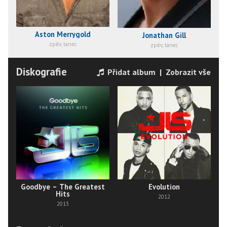
Aston Merrygold
Jonathan Gill
zpěv, tanec
zpěv, tanec
Diskografie
Přidat album
|
Zobrazit vše
Goodbye – The Greatest
Evolution
Hits
2012
2013