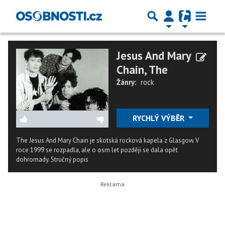
Jesus And Mary
Chain, The
Žánry:
rock
RYCHLÝ VÝBĚR
The Jesus And Mary Chain je skotská rocková kapela z Glasgow. V
roce 1999 se rozpadla, ale o osm let později se dala opět
dohromady.
Stručný popis