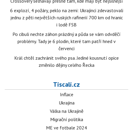
Crossovery selhávají přesně tam, kde mají být nejsilnější
6 explozí, 4 požáry, peklo na zemi: Ukrajinci zdevastovali
jednu z pěti největších ruských rafinerií 700 km od hranic
i lodě FSB
Po cibuli nechte záhon prázdný a půda se vám odvděčí
problémy. Tady je 6 plodin, které tam patří hned v
červenci
Král chtěl zachránit svého psa. Jediné kousnutí opice
změnilo dějiny celého Řecka
Tiscali.cz
Inflace
Ukrajina
Válka na Ukrajině
Migrační politika
ME ve fotbale 2024