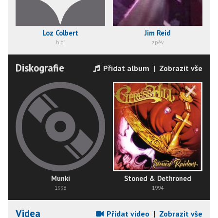
Loz Colbert
Jim Reid
bicí
zpěv
Diskografie
Přidat album
|
Zobrazit vše
Munki
Stoned & Dethroned
1998
1994
Videa
Přidat video
|
Zobrazit vše