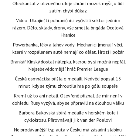
Oleokantal z olivového oleje chrání mozek myší, u lidí
zatím chybí důkaz
Video: Ukrajinští pohraničníci vyčistili sektor jedním
rázem. Dělo, sklady, drony, vše smetla brigáda Ocelová
Hranice
Powerbanka, léky a lahev vody: Mechanici jmenují věci,
které v rozpáleném autě nemají co dělat. Hrozí i požár
Brankář Kinský dostal nálepku, kterou by si možná nepřál.
Nejsebevědomější hráč Premier League
Česká osmnáctka přišla o medaili. Nedvěd popsal 15
minut, kdy se týmu zhroutila hra po gólu soupeře
Kreml už to ani netají. Otevřeně přiznal, že mír není v
dohledu. Rusy vyzývá, aby se připravili na dlouhou válku
Barbora Bukovská sbírá medaile v horském kole i
cyklokrosu. Přirovnávají ji k van der Poelovi
Nejprodávanější typ auta v Česku má zásadní slabinu.