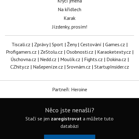
Krycí jména
Na křídlech
Karak
Jízdenky, prosím!
Tiscali.cz
|
Zprávy
|
Sport
|
Ženy
|
Cestování
|
Games.cz
|
Profigamers.cz
|
ZeStolu.cz
|
Osobnosti.cz
|
Karaoketexty.cz
|
Úschovna.cz
|
Nedd.cz
|
Moulík.cz
|
Fights.cz
|
Dokina.cz
|
CZhity.cz
|
Našepeníze.cz
|
Srovnám.cz
|
StartupInsider.cz
Partneři: Heroine
Něco jste nenašli?
Stačí se jen
zaregistrovat
a můžete tuto
databázi