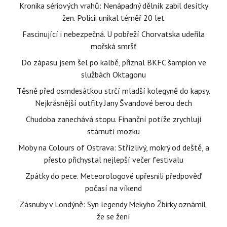
Kronika sériových vrahů: Nenápadný dělník zabil desítky
žen. Policii unikal téměř 20 let
Fascinující i nebezpečná. U pobřeží Chorvatska udeřila
mořská smršť
Do zápasu jsem šel po kalbě, přiznal BKFC šampion ve
službách Oktagonu
Těsně před osmdesátkou strčí mladší kolegyně do kapsy.
Nejkrásnější outfity Jany Švandové berou dech
Chudoba zanechává stopu. Finanční potíže zrychlují
stárnutí mozku
Moby na Colours of Ostrava: Střízlivý, mokrý od deště, a
přesto přichystal nejlepší večer festivalu
Zpátky do pece. Meteorologové upřesnili předpověď
počasí na víkend
Zásnuby v Londýně: Syn legendy Mekyho Žbirky oznámil,
že se žení