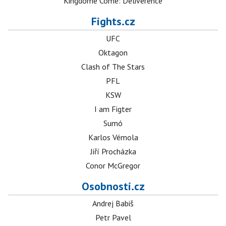
Kingdome Come: Deliverence
Fights.cz
UFC
Oktagon
Clash of The Stars
PFL
KSW
I am Figter
Sumó
Karlos Vémola
Jiří Procházka
Conor McGregor
Osobnosti.cz
Andrej Babiš
Petr Pavel