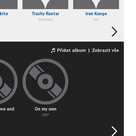
bite
Trashy Roxtar
Iron Kongo
baskytara
bicí
Přidat album
|
Zobrazit vše
ove and
On my own
2007