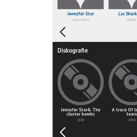
Jennyfer Star
Lia Shark
zpěv, kytara
kytara
Diskografie
Jennyfer Star& The
A trace Of l
cluster bombs
tears
2010
2009