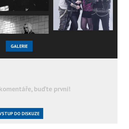
GALERIE
komentáře, buďte první!
VSTUP DO DISKUZE