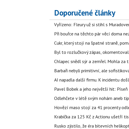
Doporučené články
Vyřízeno: Fleury už si stihl s Murado
Při bouřce na těchto pár věcí doma ne
Cukr, který stojí na špatné straně, pom
Byl to rozlučkový zápas, okomentova
Chlapec snědl sýr a zemřel. Mohla za t
Barbaři nebyli primitivní, ale sofistikov
AI napadla další firmu. K incidentu doš
Pavel Bobek a jeho největší hit: Pís
Odlehčete v létě svým nohám aneb tip
Hovězí maso stojí za 41 procenty odle
Krabička za 125 Kč z Actionu ušetří tis
Rusko zjistilo, že éra bitevních helikopt