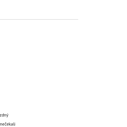
ázdný
 nečekali