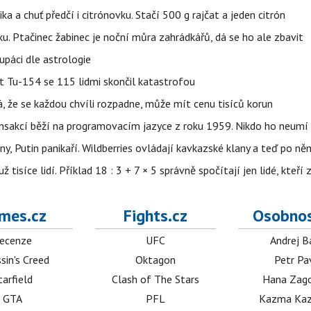
ika a chuť předčí i citrónovku. Stačí 500 g rajčat a jeden citrón
ku. Ptačinec žabinec je noční můra zahrádkářů, dá se ho ale zbavit
upáci dle astrologie
et Tu-154 se 115 lidmi skončil katastrofou
á, že se každou chvíli rozpadne, může mít cenu tisíců korun
nsakcí běží na programovacím jazyce z roku 1959. Nikdo ho neumí 
ny, Putin panikaří. Wildberries ovládají kavkazské klany a teď po něm
isíce lidí. Příklad 18 : 3 + 7 × 5 správně spočítají jen lidé, kteří 
mes.cz
Fights.cz
Osobnos
ecenze
UFC
Andrej B
sin's Creed
Oktagon
Petr Pa
tarfield
Clash of The Stars
Hana Zag
GTA
PFL
Kazma Kaz