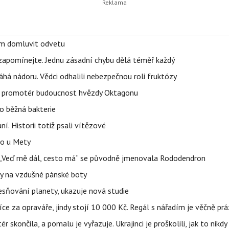
vem domluvit odvetu
zapomínejte. Jednu zásadní chybu dělá téměř každý
áhá nádoru. Vědci odhalili nebezpečnou roli fruktózy
l promotér budoucnost hvězdy Oktagonu
o běžná bakterie
aní. Historii totiž psali vítězové
lo u Mety
eň „Veď mě dál, cesto má“ se původně jmenovala Rododendron
y na vzdušné pánské boty
sňování planety, ukazuje nová studie
íce za opraváře, jindy stojí 10 000 Kč. Regál s nářadím je věčně pr
ér skončila, a pomalu je vyřazuje. Ukrajinci je proškolili, jak to nikdy