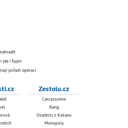
nahradit
 jde i Kyjev
znají pořadí operací
ti.cz
Zestolu.cz
abiš
Carcassonne
vel
Bang
orová
Osadníci z Katanu
mitch
Monopoly