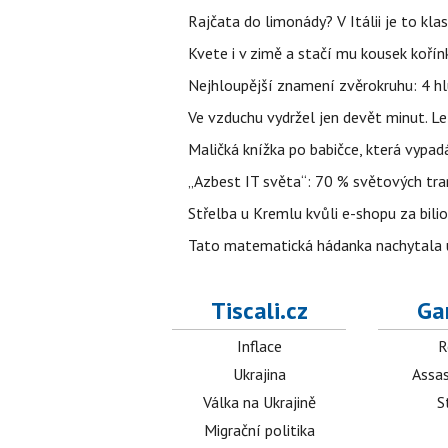
Rajčata do limonády? V Itálii je to klas
Kvete i v zimě a stačí mu kousek kořín
Nejhloupější znamení zvěrokruhu: 4 hl
Ve vzduchu vydržel jen devět minut. L
Maličká knížka po babičce, která vypad
„Azbest IT světa“: 70 % světových tra
Střelba u Kremlu kvůli e-shopu za bilio
Tato matematická hádanka nachytala už t
Tiscali.cz
Ga
Inflace
R
Ukrajina
Assas
Válka na Ukrajině
S
Migrační politika