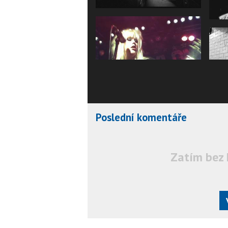
Poslední komentáře
Zatím bez 