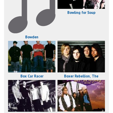
Bowling for Soup
Bowden
Box Car Racer
Boxer Rebellion, The