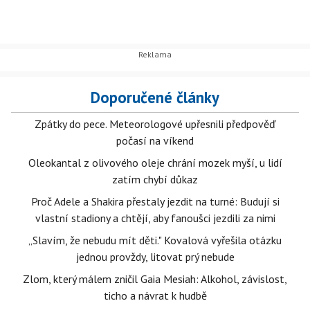
Doporučené články
Zpátky do pece. Meteorologové upřesnili předpověď
počasí na víkend
Oleokantal z olivového oleje chrání mozek myší, u lidí
zatím chybí důkaz
Proč Adele a Shakira přestaly jezdit na turné: Budují si
vlastní stadiony a chtějí, aby fanoušci jezdili za nimi
„Slavím, že nebudu mít děti." Kovalová vyřešila otázku
jednou provždy, litovat prý nebude
Zlom, který málem zničil Gaia Mesiah: Alkohol, závislost,
ticho a návrat k hudbě