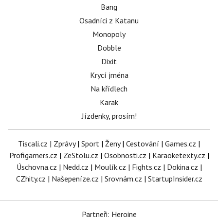
Bang
Osadníci z Katanu
Monopoly
Dobble
Dixit
Krycí jména
Na křídlech
Karak
Jízdenky, prosím!
Tiscali.cz
|
Zprávy
|
Sport
|
Ženy
|
Cestování
|
Games.cz
|
Profigamers.cz
|
ZeStolu.cz
|
Osobnosti.cz
|
Karaoketexty.cz
|
Úschovna.cz
|
Nedd.cz
|
Moulík.cz
|
Fights.cz
|
Dokina.cz
|
CZhity.cz
|
Našepeníze.cz
|
Srovnám.cz
|
StartupInsider.cz
Partneři: Heroine