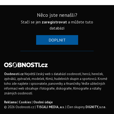
Něco jste nenašli?
Stačí se jen
zaregistrovat
a můžete tuto
databázi
DOPLNIT
Osobnosti.cz
Největší český web s databází osobností, herců, hereček,
zpěváků, zpěvaček, modelek, filmů, hudebních skupin a sportovců. Kromě
toho zde najdete i spisovatele, panovníky a finančníky. Vedle užitečných
informací web obsahuje i fotografie, diskografie, filmografie a vztahy
známých osobností.
Reklama
|
Cookies
|
Osobní údaje
© 2026 Osobnosti.cz |
TISCALI MEDIA, a.s.
| Člen skupiny
DIGNITY, s.r.o.