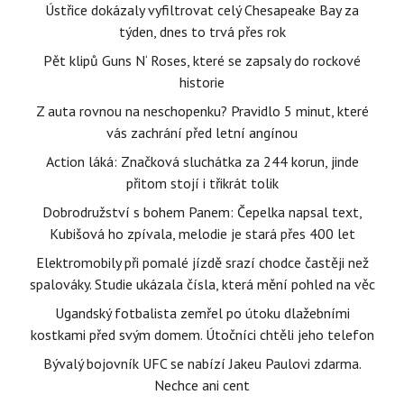
Ústřice dokázaly vyfiltrovat celý Chesapeake Bay za
týden, dnes to trvá přes rok
Pět klipů Guns N‘ Roses, které se zapsaly do rockové
historie
Z auta rovnou na neschopenku? Pravidlo 5 minut, které
vás zachrání před letní angínou
Action láká: Značková sluchátka za 244 korun, jinde
přitom stojí i třikrát tolik
Dobrodružství s bohem Panem: Čepelka napsal text,
Kubišová ho zpívala, melodie je stará přes 400 let
Elektromobily při pomalé jízdě srazí chodce častěji než
spalováky. Studie ukázala čísla, která mění pohled na věc
Ugandský fotbalista zemřel po útoku dlažebními
kostkami před svým domem. Útočníci chtěli jeho telefon
Bývalý bojovník UFC se nabízí Jakeu Paulovi zdarma.
Nechce ani cent