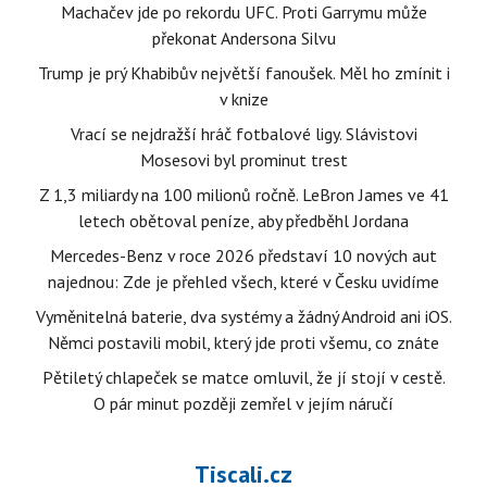
Machačev jde po rekordu UFC. Proti Garrymu může
překonat Andersona Silvu
Trump je prý Khabibův největší fanoušek. Měl ho zmínit i
v knize
Vrací se nejdražší hráč fotbalové ligy. Slávistovi
Mosesovi byl prominut trest
Z 1,3 miliardy na 100 milionů ročně. LeBron James ve 41
letech obětoval peníze, aby předběhl Jordana
Mercedes-Benz v roce 2026 představí 10 nových aut
najednou: Zde je přehled všech, které v Česku uvidíme
Vyměnitelná baterie, dva systémy a žádný Android ani iOS.
Němci postavili mobil, který jde proti všemu, co znáte
Pětiletý chlapeček se matce omluvil, že jí stojí v cestě.
O pár minut později zemřel v jejím náručí
Tiscali.cz