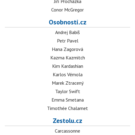
Jiří Procházka
Conor McGregor
Osobnosti.cz
Andrej Babiš
Petr Pavel
Hana Zagorová
Kazma Kazmitch
Kim Kardashian
Karlos Vémola
Marek Ztracený
Taylor Swift
Emma Smetana
Timothée Chalamet
Zestolu.cz
Carcassonne