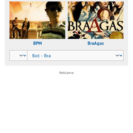
BPM
BraAgas