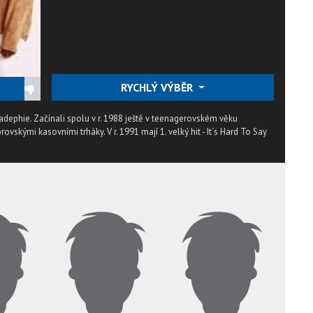
RYCHLÝ VÝBĚR
adephie. Začínali spolu v r. 1988 ještě v teenagerovském věku
ovskými kasovními trháky. V r. 1991 mají 1. velký hit - It´s Hard To Say