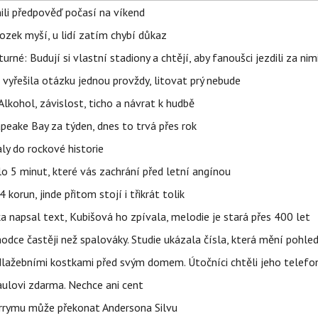
ili předpověď počasí na víkend
ozek myší, u lidí zatím chybí důkaz
urné: Budují si vlastní stadiony a chtějí, aby fanoušci jezdili za nim
 vyřešila otázku jednou provždy, litovat prý nebude
Alkohol, závislost, ticho a návrat k hudbě
apeake Bay za týden, dnes to trvá přes rok
ly do rockové historie
o 5 minut, které vás zachrání před letní angínou
orun, jinde přitom stojí i třikrát tolik
napsal text, Kubišová ho zpívala, melodie je stará přes 400 let
hodce častěji než spalováky. Studie ukázala čísla, která mění pohle
dlažebními kostkami před svým domem. Útočníci chtěli jeho telefo
aulovi zdarma. Nechce ani cent
arrymu může překonat Andersona Silvu