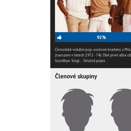
92%
Černošské vokální pop-soulové kvarteto z Phil
(narozeni v letech 1972 - 74). Obě první alba obr
Goodbye. Singl...
Stručný popis
Členové skupiny