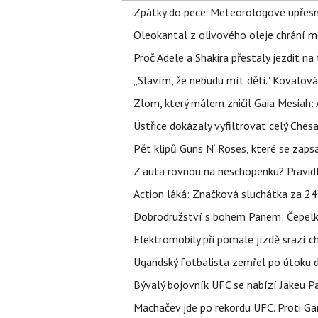
Zpátky do pece. Meteorologové upřesn
Oleokantal z olivového oleje chrání m
Proč Adele a Shakira přestaly jezdit na t
„Slavím, že nebudu mít děti." Kovalová
Zlom, který málem zničil Gaia Mesiah: 
Ústřice dokázaly vyfiltrovat celý Ches
Pět klipů Guns N‘ Roses, které se zapsa
Z auta rovnou na neschopenku? Pravidl
Action láká: Značková sluchátka za 244 k
Dobrodružství s bohem Panem: Čepelka 
Elektromobily při pomalé jízdě srazí c
Ugandský fotbalista zemřel po útoku 
Bývalý bojovník UFC se nabízí Jakeu P
Machačev jde po rekordu UFC. Proti G