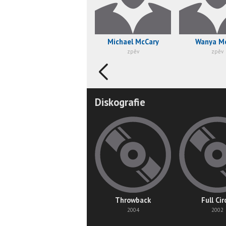
Michael McCary
Wanya Mo
zpěv
zpěv
Diskografie
Throwback
Full Cir
2004
2002