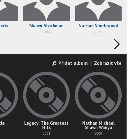
rris
Shawn Stockman
Nathan Vanderpool
zpěv
zpěv
Přidat album
|
Zobrazit vše
cle
Legacy: The Greatest
Nathan Michael
Hits
Shawn Wanya
2001
2000