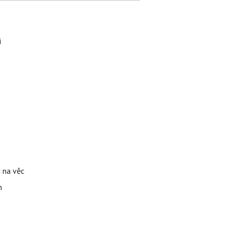
i
d na věc
n