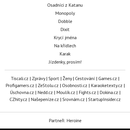
Osadníci z Katanu
Monopoly
Dobble
Dixit
Krycí jména
Na křídlech
Karak
Jízdenky, prosím!
Tiscali.cz
|
Zprávy
|
Sport
|
Ženy
|
Cestování
|
Games.cz
|
Profigamers.cz
|
ZeStolu.cz
|
Osobnosti.cz
|
Karaoketexty.cz
|
Úschovna.cz
|
Nedd.cz
|
Moulík.cz
|
Fights.cz
|
Dokina.cz
|
CZhity.cz
|
Našepeníze.cz
|
Srovnám.cz
|
StartupInsider.cz
Partneři: Heroine