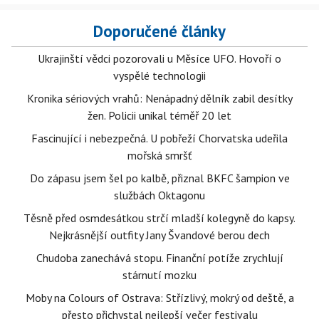
Doporučené články
Ukrajinští vědci pozorovali u Měsíce UFO. Hovoří o
vyspělé technologii
Kronika sériových vrahů: Nenápadný dělník zabil desítky
žen. Policii unikal téměř 20 let
Fascinující i nebezpečná. U pobřeží Chorvatska udeřila
mořská smršť
Do zápasu jsem šel po kalbě, přiznal BKFC šampion ve
službách Oktagonu
Těsně před osmdesátkou strčí mladší kolegyně do kapsy.
Nejkrásnější outfity Jany Švandové berou dech
Chudoba zanechává stopu. Finanční potíže zrychlují
stárnutí mozku
Moby na Colours of Ostrava: Střízlivý, mokrý od deště, a
přesto přichystal nejlepší večer festivalu