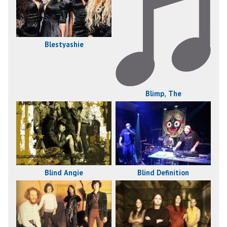
Blestyashie
Blimp, The
Blind Definition
Blind Angie