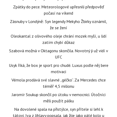
Zpátky do pece. Meteorologové upřesnili předpověď
počasí na víkend
Zásnuby v Londýně: Syn legendy Mekyho Žbirky oznámil,
že se žení
Oleokantal z olivového oleje chrání mozek myší, u lidí
zatím chybí důkaz
Szabová možná v Oktagonu skončila. Novotný ji už vidí v
UFC
Usyk říká, že box je sport pro chudé. Luxus podle něj bere
motivaci
Vémola prodává své slavné „géčko“. Za Mercedes chce
téměř 4,5 milionu
Jaromír Soukup skončil po útoku v nemocnici. Útočníci
měli použít pálku
Na dovolené spala na přistýlce, syn přítele si lehl k
tátovi. Iva z Jihlavy popsala, jak žije jako páté kolo u