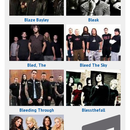
Bleak
Blaze Bayley
Bled, The
Bleed The Sky
Blessthefall
Bleeding Through