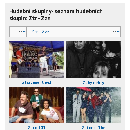
Hudební skupiny- seznam hudebních
skupin: Ztr - Zzz
Ztracenej šnycl
Zuby nehty
Zutons, The
Zuco 103