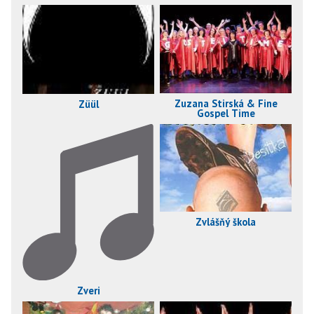
Zuzana Stirská & Fine
Züül
Gospel Time
Zvlášňý škola
Zveri