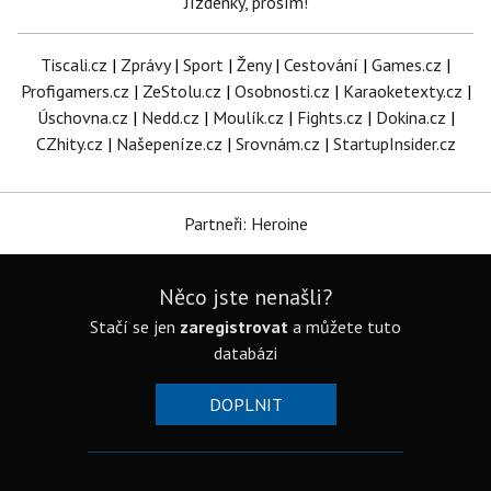
Jízdenky, prosím!
Tiscali.cz
|
Zprávy
|
Sport
|
Ženy
|
Cestování
|
Games.cz
|
Profigamers.cz
|
ZeStolu.cz
|
Osobnosti.cz
|
Karaoketexty.cz
|
Úschovna.cz
|
Nedd.cz
|
Moulík.cz
|
Fights.cz
|
Dokina.cz
|
CZhity.cz
|
Našepeníze.cz
|
Srovnám.cz
|
StartupInsider.cz
Partneři: Heroine
Něco jste nenašli?
Stačí se jen
zaregistrovat
a můžete tuto
databázi
DOPLNIT