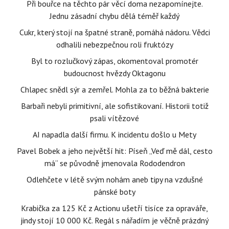
Při bouřce na těchto pár věcí doma nezapomínejte.
Jednu zásadní chybu dělá téměř každý
Cukr, který stojí na špatné straně, pomáhá nádoru. Vědci
odhalili nebezpečnou roli fruktózy
Byl to rozlučkový zápas, okomentoval promotér
budoucnost hvězdy Oktagonu
Chlapec snědl sýr a zemřel. Mohla za to běžná bakterie
Barbaři nebyli primitivní, ale sofistikovaní. Historii totiž
psali vítězové
AI napadla další firmu. K incidentu došlo u Mety
Pavel Bobek a jeho největší hit: Píseň „Veď mě dál, cesto
má“ se původně jmenovala Rododendron
Odlehčete v létě svým nohám aneb tipy na vzdušné
pánské boty
Krabička za 125 Kč z Actionu ušetří tisíce za opraváře,
jindy stojí 10 000 Kč. Regál s nářadím je věčně prázdný