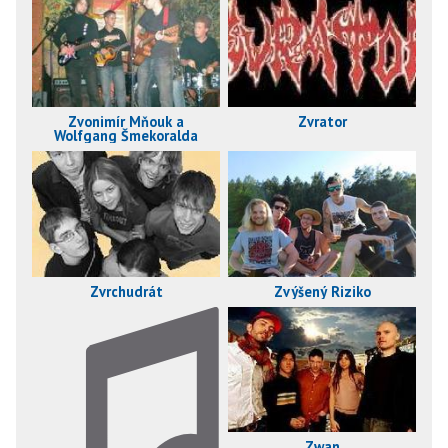
Zvrator
Zvonimír Mňouk a
Wolfgang Šmekoralda
Zvrchudrát
Zvýšený Riziko
Zwan