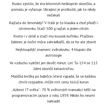
Rusko zjistilo, že éra bitevních helikoptér skončila, a
pomalu je vyřazuje. Ukrajinci je proškolili, jak to nikdy
nečekali
Rajčata do limonády? V Itálii je to klasika a chuť předčí i
citrónovku. Stačí 500 g rajčat a jeden citrón
Kvete i v zimě a stačí mu kousek kořínku. Ptačinec
žabinec je noční můra zahrádkářů, dá se ho ale zbavit
Nejhloupější znamení zvěrokruhu: 4 hlupáci dle
astrologie
Ve vzduchu vydržel jen devět minut. Let Tu-154 se 115
lidmi skončil katastrofou
Maličká knížka po babičce, která vypadá, že se každou
chvíli rozpadne, může mít cenu tisíců korun
„Azbest IT světa“: 70 % světových transakcí běží na
programovacím jazyce z roku 1959. Nikdo ho neumí
nahradit