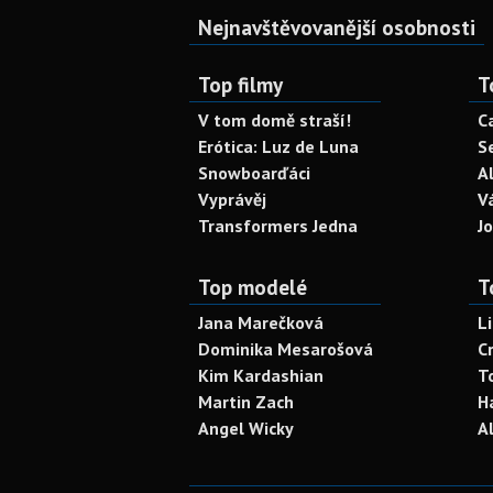
Nejnavštěvovanější osobnosti
Top filmy
T
V tom domě straší!
C
Erótica: Luz de Luna
S
Snowboarďáci
A
Vyprávěj
V
Transformers Jedna
J
Top modelé
T
Jana Marečková
L
Dominika Mesarošová
C
Kim Kardashian
T
Martin Zach
H
Angel Wicky
A