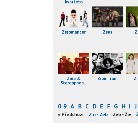
kvarteto
Zeromancer
Zeus
Z
Zina &
Zion Train
Z
Stereophonic
Punx
0-9
A
B
C
D
E
F
G
H
I
J
« Předchozí
Z n - Zeb
Zeb - Živ