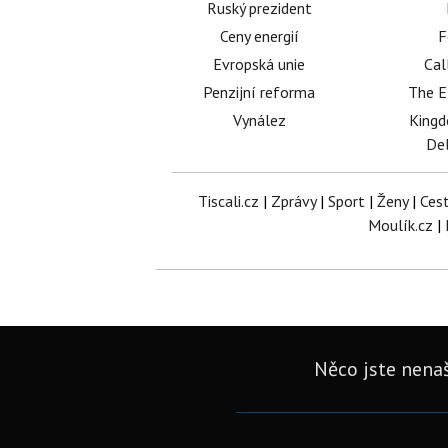
Ruský prezident
Ceny energií
F
Evropská unie
Cal
Penzijní reforma
The E
Vynález
King
Del
Tiscali.cz
|
Zprávy
|
Sport
|
Ženy
|
Ces
Moulík.cz
|
Něco jste nenaš