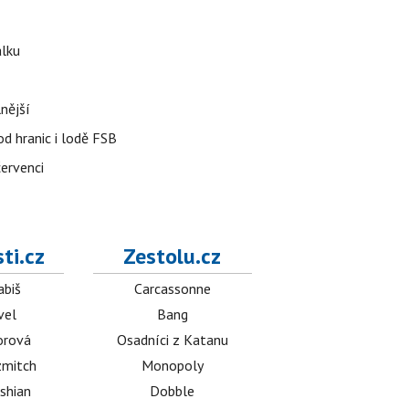
álku
nější
od hranic i lodě FSB
červenci
ti.cz
Zestolu.cz
abiš
Carcassonne
vel
Bang
orová
Osadníci z Katanu
mitch
Monopoly
shian
Dobble