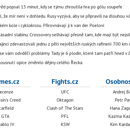
věd popsal 15 minut, kdy se týmu zhroutila hra po gólu soupeře
l, že mír není v dohledu. Rusy vyzývá, aby se připravili na dlouhou v
m kole i cyklokrosu. Přirovnávají ji k van der Poelovi
sadní slabinu. Crossovery selhávají přesně tam, kde mají být nejsil
ajinci zdevastovali jednu z pěti největších ruských rafinerií 700 km 
se vám odvděčí problémy. Tady je 6 plodin, které tam patří hned v 
 kousnutí opice změnilo dějiny celého Řecka
mes.cz
Fights.cz
Osobnos
ecenze
UFC
Andrej B
sin's Creed
Oktagon
Petr Pa
tarfield
Clash of The Stars
Hana Zag
GTA
PFL
Kazma Kaz
iablo IV
KSW
Kim Karda