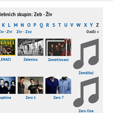
bních skupin: Zeb - Živ
K
L
M
N
O
P
Q
R
S
T
U
V
W
X
Y
Z
Živ - Ztr
Ztr - Zzz
Další »
LENÁČI
Zelenina
Zemětřesení
Zeměžluč
raphine
Zero 1
Zero 7
Zero One