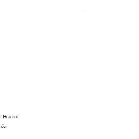
á Hranice
ožár