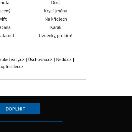
émola
Dixit
acený
Krycí jména
wift
Na křídlech
etana
Karak
halamet
Jízdenky, prosím!
aoketexty.cz
|
Úschovna.cz
|
Nedd.cz
|
tupInsider.cz
DOPLNIT