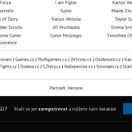
Forza
I am Figter
Karlos V
ortnite
Sumó
Marek Ztr
l of Duty
Karlos Vémola
Taylor S
lder Scrolls
Jiří Procházka
Emma Sm
dome Come:
Conor McGregor
Timothée C
iverence
tování
|
Games.cz
|
Profigamers.cz
|
ZeStolu.cz
|
Osobnosti.cz
|
Kar
Fights.cz
|
Dokina.cz
|
CZhity.cz
|
Našepeníze.cz
|
Srovnám.cz
|
Star
Partneři: Heroine
li?
Stačí se jen
zaregistrovat
a můžete tuto databázi