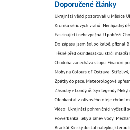
Doporučené články
Ukrajinští vědci pozorovali u Měsíce U
Kronika sériových vrahů: Nenápadný děln
Fascinující i nebezpečná. U pobřeží Ch
Do zápasu jsem šel po kalbě, přiznal
Těsně před osmdesátkou strčí mladší k
Chudoba zanechává stopu. Finanční pot
Moby na Colours of Ostrava: Střízlivý, 
Zpátky do pece. Meteorologové upřesn
Zásnuby v Londýně: Syn legendy Mekyho
Oleokantal z olivového oleje chrání m
Video: Ukrajinští pohraničníci vyčistil
Powerbanka, léky a lahev vody: Mechani
Brankář Kinský dostal nálepku, kterou