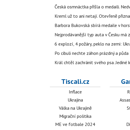
Česká osmnáctka přišla o medaili. Ned
Kreml už to ani netají. Otevřeně přizna
Barbora Bukovská sbírá medaile v horské
Nejprodávanější typ auta v Česku má zá
6 explozí, 4 požáry, peklo na zemi: Ukr
Po cibuli nechte záhon prázdný a půda 
Král chtěl zachránit svého psa. Jediné
Tiscali.cz
Ga
Inflace
R
Ukrajina
Assas
Válka na Ukrajině
S
Migrační politika
ME ve fotbale 2024
D