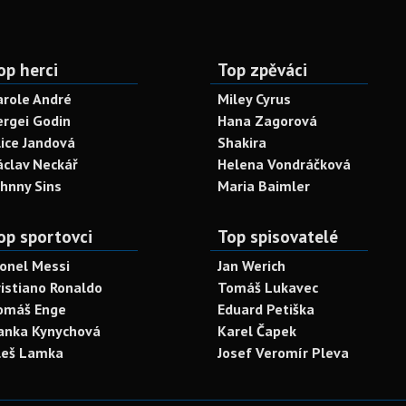
op herci
Top zpěváci
arole André
Miley Cyrus
ergei Godin
Hana Zagorová
lice Jandová
Shakira
áclav Neckář
Helena Vondráčková
ohnny Sins
Maria Baimler
op sportovci
Top spisovatelé
ionel Messi
Jan Werich
ristiano Ronaldo
Tomáš Lukavec
omáš Enge
Eduard Petiška
anka Kynychová
Karel Čapek
leš Lamka
Josef Veromír Pleva