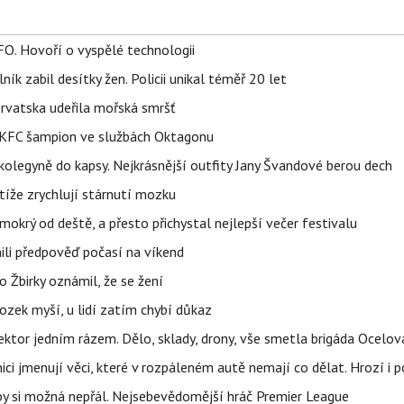
FO. Hovoří o vyspělé technologii
ík zabil desítky žen. Policii unikal téměř 20 let
orvatska udeřila mořská smršť
 BKFC šampion ve službách Oktagonu
olegyně do kapsy. Nejkrásnější outfity Jany Švandové berou dech
íže zrychlují stárnutí mozku
mokrý od deště, a přesto přichystal nejlepší večer festivalu
ili předpověď počasí na víkend
 Žbirky oznámil, že se žení
ozek myší, u lidí zatím chybí důkaz
i sektor jedním rázem. Dělo, sklady, drony, vše smetla brigáda Ocelov
ci jmenují věci, které v rozpáleném autě nemají co dělat. Hrozí i p
 by si možná nepřál. Nejsebevědomější hráč Premier League