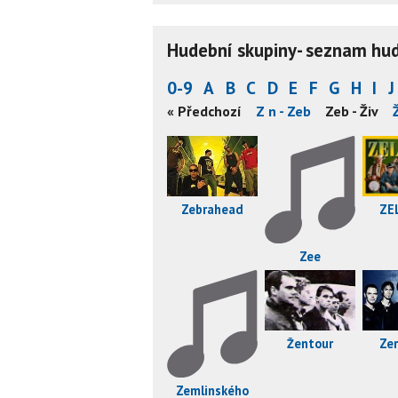
Hudební skupiny- seznam hude
0-9
A
B
C
D
E
F
G
H
I
J
« Předchozí
Z n - Zeb
Zeb - Živ
ZE
Zebrahead
Zee
Ze
Žentour
Zemlinského