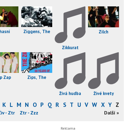
Ziggens, The
hasni
Zilch
Zikkurat
ip Zap
Zips, The
Živá hudba
Živé kvety
K
L
M
N
O
P
Q
R
S
T
U
V
W
X
Y
Z
Živ - Ztr
Ztr - Zzz
Další »