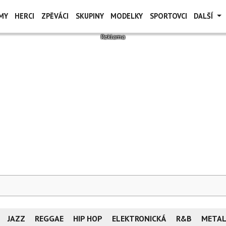
MY
HERCI
ZPĚVÁCI
SKUPINY
MODELKY
SPORTOVCI
DALŠÍ
JAZZ
REGGAE
HIP HOP
ELEKTRONICKÁ
R&B
META