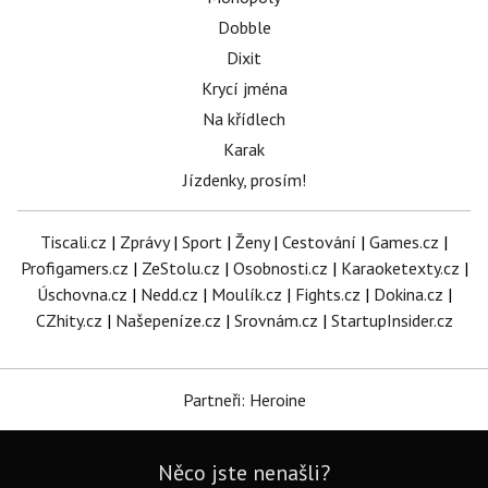
Dobble
Dixit
Krycí jména
Na křídlech
Karak
Jízdenky, prosím!
Tiscali.cz
|
Zprávy
|
Sport
|
Ženy
|
Cestování
|
Games.cz
|
Profigamers.cz
|
ZeStolu.cz
|
Osobnosti.cz
|
Karaoketexty.cz
|
Úschovna.cz
|
Nedd.cz
|
Moulík.cz
|
Fights.cz
|
Dokina.cz
|
CZhity.cz
|
Našepeníze.cz
|
Srovnám.cz
|
StartupInsider.cz
Partneři: Heroine
Něco jste nenašli?