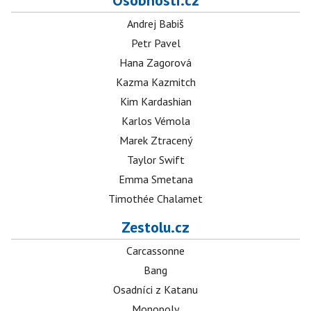
Osobnosti.cz
Andrej Babiš
Petr Pavel
Hana Zagorová
Kazma Kazmitch
Kim Kardashian
Karlos Vémola
Marek Ztracený
Taylor Swift
Emma Smetana
Timothée Chalamet
Zestolu.cz
Carcassonne
Bang
Osadníci z Katanu
Monopoly