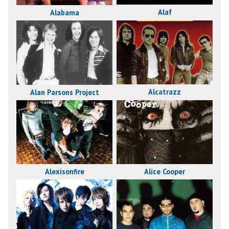
Alaf
Alabama
Alcatrazz
Alan Parsons Project
Alexisonfire
Alice Cooper