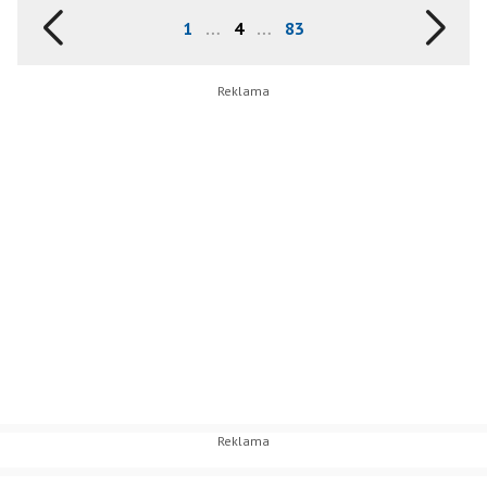
1
…
4
…
83