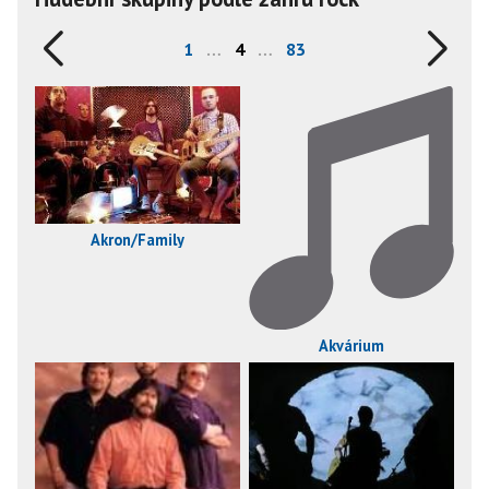
1
…
4
…
83
Akron/Family
Akvárium