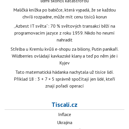
lidmi skončil katastrofou
Maličká knížka po babičce, která vypadá, že se každou
chvíli rozpadne, může mít cenu tisíců korun
„Azbest IT světa“: 70 % světových transakcí běží na
programovacím jazyce z roku 1959. Nikdo ho neumí
nahradit
Střelba u Kremlu kvůli e-shopu za biliony, Putin panikaří.
Wildberries ovládají kavkazské klany a teď po něm jde i
Kyjev
Tato matematická hádanka nachytala už tisíce lidí.
Příklad 18 : 3 + 7 × 5 správně spočítají jen lidé, kteří
znají pořadí operací
Tiscali.cz
Inflace
Ukrajina