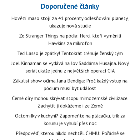
Doporučené články
Hovězí maso stojí za 41 procenty odlesňování planety,
ukazuje nová studie
Ze Stranger Things na pódia: Herci, kteří vyměnili
Hawkins za mikrofon
Ted Lasso je zpátky! Tentokrát trénuje ženský tým
Joel Kinnaman se vydává na lov Saddáma Husajna. Nový
seriál ukáže jednu z největších operací CIA
Zákulisí show očima Jana Bendiga: Proč každý vstup na
pódium musí být událost
Černé díry mohou skrývat stopu mimozemské civilizace.
Zachytit ji dokážeme i ze Země
Octomilky v kuchyni? Zapomeňte na plácačku, trik za
korunu je vyhubí přes noc
Předpověď, kterou nikdo nechtěl. ČHMÚ: Pořádně se