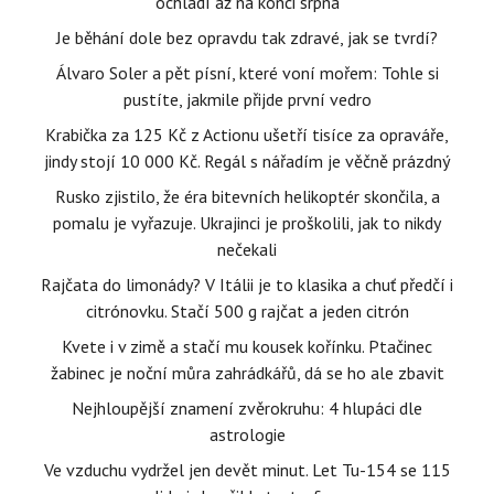
ochladí až na konci srpna
Je běhání dole bez opravdu tak zdravé, jak se tvrdí?
Álvaro Soler a pět písní, které voní mořem: Tohle si
pustíte, jakmile přijde první vedro
Krabička za 125 Kč z Actionu ušetří tisíce za opraváře,
jindy stojí 10 000 Kč. Regál s nářadím je věčně prázdný
Rusko zjistilo, že éra bitevních helikoptér skončila, a
pomalu je vyřazuje. Ukrajinci je proškolili, jak to nikdy
nečekali
Rajčata do limonády? V Itálii je to klasika a chuť předčí i
citrónovku. Stačí 500 g rajčat a jeden citrón
Kvete i v zimě a stačí mu kousek kořínku. Ptačinec
žabinec je noční můra zahrádkářů, dá se ho ale zbavit
Nejhloupější znamení zvěrokruhu: 4 hlupáci dle
astrologie
Ve vzduchu vydržel jen devět minut. Let Tu-154 se 115