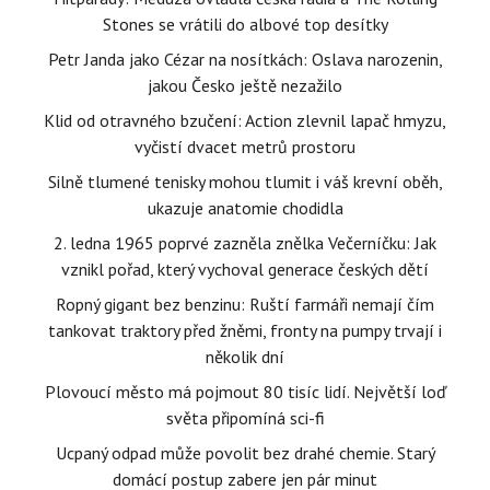
Stones se vrátili do albové top desítky
Petr Janda jako Cézar na nosítkách: Oslava narozenin,
jakou Česko ještě nezažilo
Klid od otravného bzučení: Action zlevnil lapač hmyzu,
vyčistí dvacet metrů prostoru
Silně tlumené tenisky mohou tlumit i váš krevní oběh,
ukazuje anatomie chodidla
2. ledna 1965 poprvé zazněla znělka Večerníčku: Jak
vznikl pořad, který vychoval generace českých dětí
Ropný gigant bez benzinu: Ruští farmáři nemají čím
tankovat traktory před žněmi, fronty na pumpy trvají i
několik dní
Plovoucí město má pojmout 80 tisíc lidí. Největší loď
světa připomíná sci-fi
Ucpaný odpad může povolit bez drahé chemie. Starý
domácí postup zabere jen pár minut