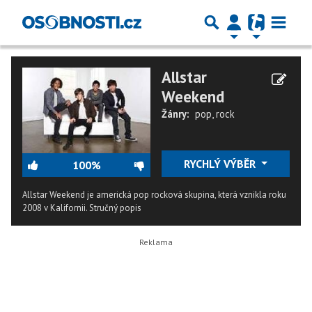
Allstar
Weekend
Žánry:
pop
,
rock
RYCHLÝ VÝBĚR
100%
Allstar Weekend je americká pop rocková skupina, která vznikla roku
2008 v Kalifornii.
Stručný popis