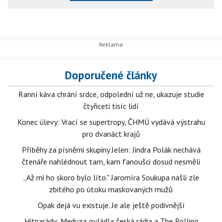
Doporučené články
Ranní káva chrání srdce, odpolední už ne, ukazuje studie
čtyřiceti tisíc lidí
Konec úlevy: Vrací se supertropy, ČHMÚ vydává výstrahu
pro dvanáct krajů
Příběhy za písněmi skupiny Jelen: Jindra Polák nechává
čtenáře nahlédnout tam, kam fanoušci dosud nesměli
„Až mi ho skoro bylo líto." Jaromíra Soukupa našli zle
zbitého po útoku maskovaných mužů
Opak dejá vu existuje. Je ale ještě podivnější
Hitparády: Meduza ovládla česká rádia a The Rolling