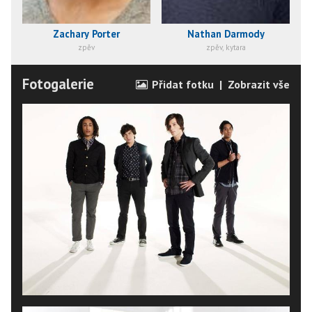
Zachary Porter
Nathan Darmody
zpěv
zpěv, kytara
Fotogalerie
Přidat fotku
|
Zobrazit vše