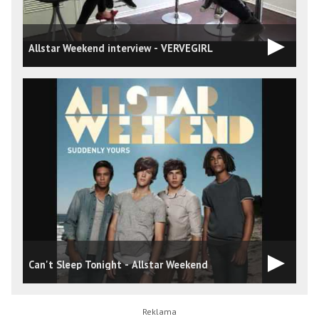
Allstar Weekend interview - VERVEGIRL
Can't Sleep Tonight - Allstar Weekend
A