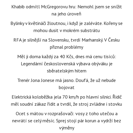
Khabib odmítl McGregorovu hru: Nemohl jsem se snížit
na jeho úroveň
Bylinky v květináči žloutnou, i když je zaléváte. Kořeny se
mohou dusit v mokrém substrátu
RFA je silnější na Slovensku, tvrdí Marhanský. V Česku
přiznal problémy
Měl ji doma každý za 40 Kčs, dnes má cenu tisíců:
Legendární československá výbava obýváku je
sběratelským hitem
Trenér Jona Jonese má jasno. Doufá, že už nebude
bojovat
Elektrická koloběžka jela 70 km/h po hlavní silnici. Řidič
měl soudní zákaz řídit a tvrdil, že stroj zvládne i stovku
Ocet s mátou v rozprašovači: vosy z toho utečou a
nevrátí se celý měsíc. Sprej stojí pár korun a vydrží bez
výměny