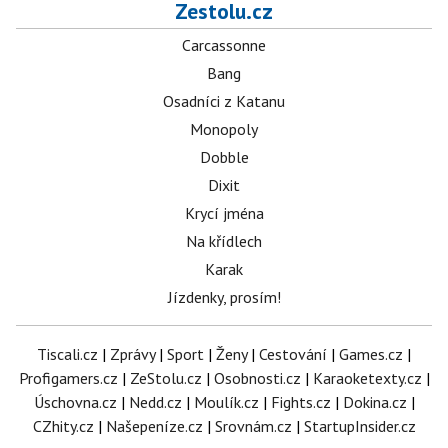
Zestolu.cz
Carcassonne
Bang
Osadníci z Katanu
Monopoly
Dobble
Dixit
Krycí jména
Na křídlech
Karak
Jízdenky, prosím!
Tiscali.cz
|
Zprávy
|
Sport
|
Ženy
|
Cestování
|
Games.cz
|
Profigamers.cz
|
ZeStolu.cz
|
Osobnosti.cz
|
Karaoketexty.cz
|
Úschovna.cz
|
Nedd.cz
|
Moulík.cz
|
Fights.cz
|
Dokina.cz
|
CZhity.cz
|
Našepeníze.cz
|
Srovnám.cz
|
StartupInsider.cz