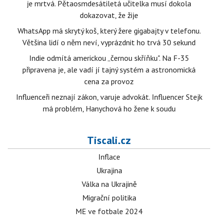
je mrtvá. Pětaosmdesátiletá učitelka musí dokola
dokazovat, že žije
WhatsApp má skrytý koš, který žere gigabajty v telefonu.
Většina lidí o něm neví, vyprázdnit ho trvá 30 sekund
Indie odmítá americkou „černou skříňku". Na F-35
připravena je, ale vadí jí tajný systém a astronomická
cena za provoz
Influenceři neznají zákon, varuje advokát. Influencer Stejk
má problém, Hanychová ho žene k soudu
Tiscali.cz
Inflace
Ukrajina
Válka na Ukrajině
Migrační politika
ME ve fotbale 2024