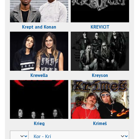
Krept and Konan
KREVICIT
Krewella
Kreyson
Krímeš
Krieg