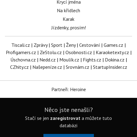
Krycí jména
Na křídlech
Karak
Jízdenky, prosím!
Tiscali.cz
|
Zprávy
|
Sport
|
Ženy
|
Cestování
|
Games.cz
|
Profigamers.cz
|
ZeStolu.cz
|
Osobnosti.cz
|
Karaoketexty.cz
|
Úschovna.cz
|
Nedd.cz
|
Moulík.cz
|
Fights.cz
|
Dokina.cz
|
CZhity.cz
|
Našepeníze.cz
|
Srovnám.cz
|
StartupInsider.cz
Partneři: Heroine
Něco jste nenašli?
Stačí se jen
zaregistrovat
a můžete tuto
databázi