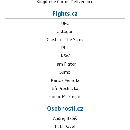
Kingdome Come: Deliverence
Fights.cz
UFC
Oktagon
Clash of The Stars
PFL
KSW
I am Figter
Sumó
Karlos Vémola
Jiří Procházka
Conor McGregor
Osobnosti.cz
Andrej Babiš
Petr Pavel