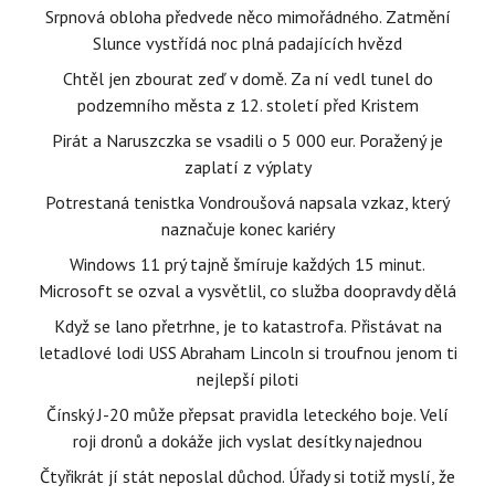
Srpnová obloha předvede něco mimořádného. Zatmění
Slunce vystřídá noc plná padajících hvězd
Chtěl jen zbourat zeď v domě. Za ní vedl tunel do
podzemního města z 12. století před Kristem
Pirát a Naruszczka se vsadili o 5 000 eur. Poražený je
zaplatí z výplaty
Potrestaná tenistka Vondroušová napsala vzkaz, který
naznačuje konec kariéry
Windows 11 prý tajně šmíruje každých 15 minut.
Microsoft se ozval a vysvětlil, co služba doopravdy dělá
Když se lano přetrhne, je to katastrofa. Přistávat na
letadlové lodi USS Abraham Lincoln si troufnou jenom ti
nejlepší piloti
Čínský J-20 může přepsat pravidla leteckého boje. Velí
roji dronů a dokáže jich vyslat desítky najednou
Čtyřikrát jí stát neposlal důchod. Úřady si totiž myslí, že