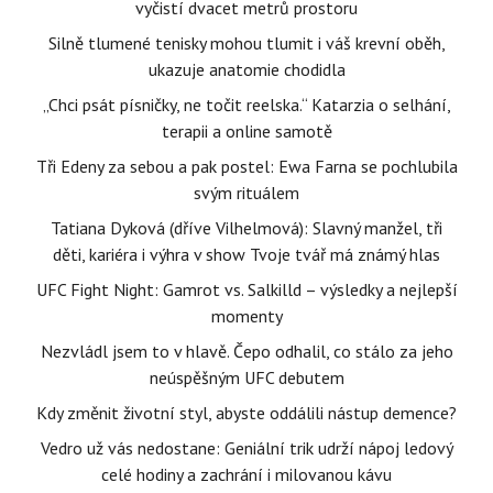
vyčistí dvacet metrů prostoru
Silně tlumené tenisky mohou tlumit i váš krevní oběh,
ukazuje anatomie chodidla
„Chci psát písničky, ne točit reelska.“ Katarzia o selhání,
terapii a online samotě
Tři Edeny za sebou a pak postel: Ewa Farna se pochlubila
svým rituálem
Tatiana Dyková (dříve Vilhelmová): Slavný manžel, tři
děti, kariéra i výhra v show Tvoje tvář má známý hlas
UFC Fight Night: Gamrot vs. Salkilld – výsledky a nejlepší
momenty
Nezvládl jsem to v hlavě. Čepo odhalil, co stálo za jeho
neúspěšným UFC debutem
Kdy změnit životní styl, abyste oddálili nástup demence?
Vedro už vás nedostane: Geniální trik udrží nápoj ledový
celé hodiny a zachrání i milovanou kávu