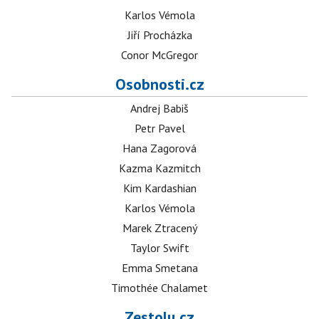
Karlos Vémola
Jiří Procházka
Conor McGregor
Osobnosti.cz
Andrej Babiš
Petr Pavel
Hana Zagorová
Kazma Kazmitch
Kim Kardashian
Karlos Vémola
Marek Ztracený
Taylor Swift
Emma Smetana
Timothée Chalamet
Zestolu.cz