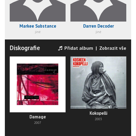
Markee Substance
Darren Decoder
jiné
jiné
Diskografie
Přidat album
|
Zobrazit vše
Kokopelli
Damage
2003
2007