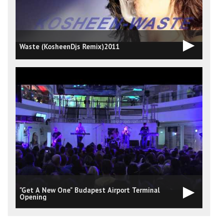
Waste (KosheenDjs Remix)2011
"Get A New One" Budapest Airport Terminal
H
Opening