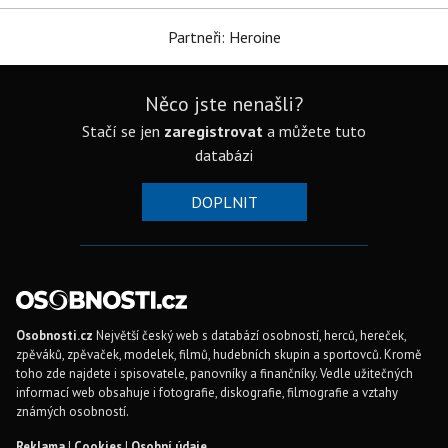
Partneři: Heroine
Něco jste nenašli?
Stačí se jen
zaregistrovat
a můžete tuto
databázi
DOPLNIT
Osobnosti.cz
Největší český web s databází osobností, herců, hereček,
zpěváků, zpěvaček, modelek, filmů, hudebních skupin a sportovců. Kromě
toho zde najdete i spisovatele, panovníky a finančníky. Vedle užitečných
informací web obsahuje i fotografie, diskografie, filmografie a vztahy
známých osobností.
Reklama
|
Cookies
|
Osobní údaje