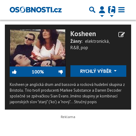
Kosheen
Žánry:
elektronická
,
R&B
,
pop
RYCHLÝ VÝBĚR
100%
Kosheen je anglická drum and bassová a rocková hudební skupina z
Bristolu. Trio tvoří producenti Markee Substance a Darren Decoder
společně se zpěvačkou Sian Evans. Jméno skupiny je kombinací
japonských slov "starý" ('ko') a "nový"...
Stručný popis