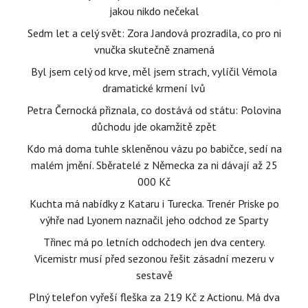
jakou nikdo nečekal
Sedm let a celý svět: Zora Jandová prozradila, co pro ni
vnučka skutečně znamená
Byl jsem celý od krve, měl jsem strach, vylíčil Vémola
dramatické krmení lvů
Petra Černocká přiznala, co dostává od státu: Polovina
důchodu jde okamžitě zpět
Kdo má doma tuhle skleněnou vázu po babičce, sedí na
malém jmění. Sběratelé z Německa za ni dávají až 25
000 Kč
Kuchta má nabídky z Kataru i Turecka. Trenér Priske po
výhře nad Lyonem naznačil jeho odchod ze Sparty
Třinec má po letních odchodech jen dva centery.
Vicemistr musí před sezonou řešit zásadní mezeru v
sestavě
Plný telefon vyřeší fleška za 219 Kč z Actionu. Má dva