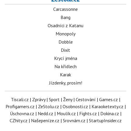
Carcassonne
Bang
Osadníci z Katanu
Monopoly
Dobble
Dixit
Krycí jména
Na křídlech
Karak
Jízdenky, prosím!
Tiscali.cz
|
Zprávy
|
Sport
|
Ženy
|
Cestování
|
Games.cz
|
Profigamers.cz
|
ZeStolu.cz
|
Osobnosti.cz
|
Karaoketexty.cz
|
Úschovna.cz
|
Nedd.cz
|
Moulík.cz
|
Fights.cz
|
Dokina.cz
|
CZhity.cz
|
Našepeníze.cz
|
Srovnám.cz
|
StartupInsider.cz