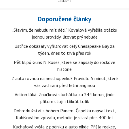
Doporučené články
„Slavím, že nebudu mít děti." Kovalová vyřešila otázku
jednou provždy, litovat prý nebude
Ústřice dokázaly vyfiltrovat celý Chesapeake Bay za
týden, dnes to trvá přes rok
Pět klipů Guns N‘ Roses, které se zapsaly do rockové
historie
Z auta rovnou na neschopenku? Pravidlo 5 minut, které
vás zachrání před letní angínou
Action láká: Značková sluchátka za 244 korun, jinde
přitom stojí i třikrát tolik
Dobrodružství s bohem Panem: Čepelka napsal text,
Kubišová ho zpívala, melodie je stará přes 400 let
Kuchařová vyšla z podniku a auto nikde. Přišla reakce,