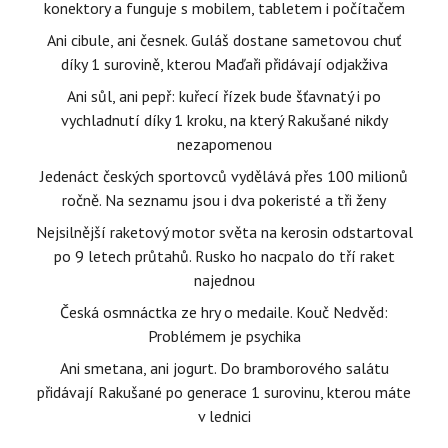
konektory a funguje s mobilem, tabletem i počítačem
Ani cibule, ani česnek. Guláš dostane sametovou chuť
díky 1 surovině, kterou Maďaři přidávají odjakživa
Ani sůl, ani pepř: kuřecí řízek bude šťavnatý i po
vychladnutí díky 1 kroku, na který Rakušané nikdy
nezapomenou
Jedenáct českých sportovců vydělává přes 100 milionů
ročně. Na seznamu jsou i dva pokeristé a tři ženy
Nejsilnější raketový motor světa na kerosin odstartoval
po 9 letech průtahů. Rusko ho nacpalo do tří raket
najednou
Česká osmnáctka ze hry o medaile. Kouč Nedvěd:
Problémem je psychika
Ani smetana, ani jogurt. Do bramborového salátu
přidávají Rakušané po generace 1 surovinu, kterou máte
v lednici